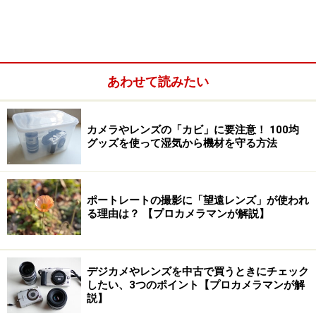
あわせて読みたい
カメラやレンズの「カビ」に要注意！ 100均
グッズを使って湿気から機材を守る方法
ポートレートの撮影に「望遠レンズ」が使われ
2
NOMAD MuVo
のパッケージ。
る理由は？ 【プロカメラマンが解説】
ちなみに1.5GB版に入っているハードディスクはマイクロドライブで
はない。
次ページでは実際に分解し、4GBのマイクロドライブを取り出してみ
デジカメやレンズを中古で買うときにチェック
よう
。
したい、3つのポイント【プロカメラマンが解
説】
・4GBのマイクロドライブは高すぎる……