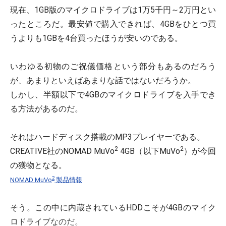
現在、1GB版のマイクロドライブは1万5千円～2万円とい
ったところだ。最安値で購入できれば、4GBをひとつ買
うよりも1GBを4台買ったほうが安いのである。
いわゆる初物のご祝儀価格という部分もあるのだろう
が、あまりといえばあまりな話ではないだろうか。
しかし、半額以下で4GBのマイクロドライブを入手でき
る方法があるのだ。
それはハードディスク搭載のMP3プレイヤーである。
2
2
CREATIVE社のNOMAD MuVo
4GB（以下MuVo
）が今回
の獲物となる。
2
NOMAD MuVo
製品情報
そう。この中に内蔵されているHDDこそが4GBのマイク
ロドライブなのだ。