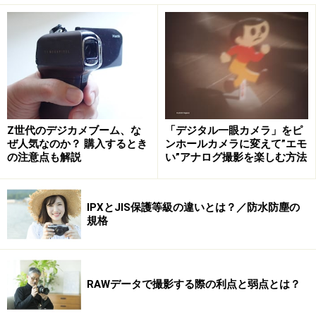
・分解は男の浪漫！
※記事内容は執筆時点のものです。最新の内容をご確認くださ
い。
次のページへ
1
/
2
Z世代のデジカメブーム、な
「デジタル一眼カメラ」をピ
ぜ人気なのか？ 購入するとき
ンホールカメラに変えて”エモ
の注意点も解説
い”アナログ撮影を楽しむ方法
IPXとJIS保護等級の違いとは？／防水防塵の
規格
RAWデータで撮影する際の利点と弱点とは？