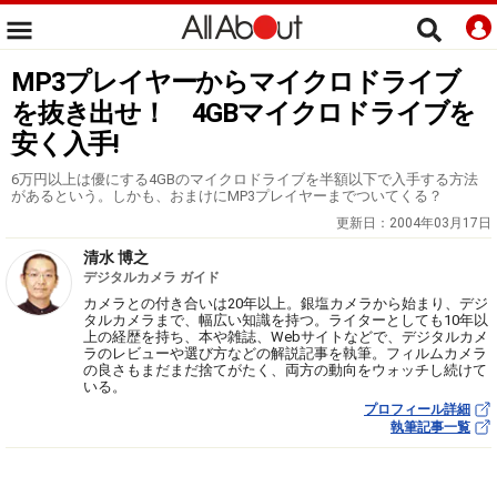
MP3プレイヤーからマイクロドライブ
を抜き出せ！ 4GBマイクロドライブを
安く入手!
6万円以上は優にする4GBのマイクロドライブを半額以下で入手する方法
があるという。しかも、おまけにMP3プレイヤーまでついてくる？
更新日：
2004年03月17日
清水 博之
デジタルカメラ ガイド
カメラとの付き合いは20年以上。銀塩カメラから始まり、デジ
タルカメラまで、幅広い知識を持つ。ライターとしても10年以
上の経歴を持ち、本や雑誌、Webサイトなどで、デジタルカメ
ラのレビューや選び方などの解説記事を執筆。フィルムカメラ
の良さもまだまだ捨てがたく、両方の動向をウォッチし続けて
いる。
プロフィール詳細
執筆記事一覧