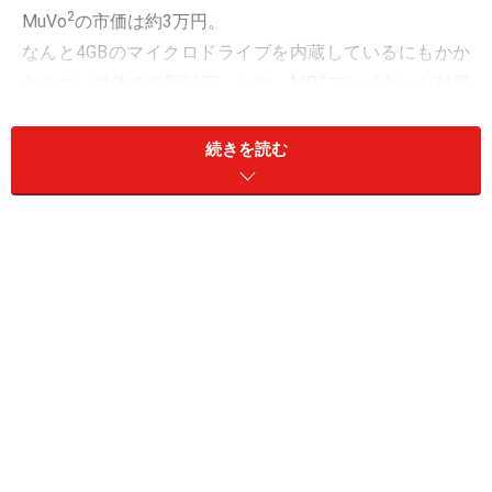
2
MuVo
の市価は約3万円。
なんと4GBのマイクロドライブを内蔵しているにもかか
わらず、単体の半額以下。いや、MP3プレイヤーが付属
しているにもかかわらず、4GBのマイクロドライブ単体
の半額以下というべきか（笑）。
続きを読む
これを使わずしてどうするのだ。