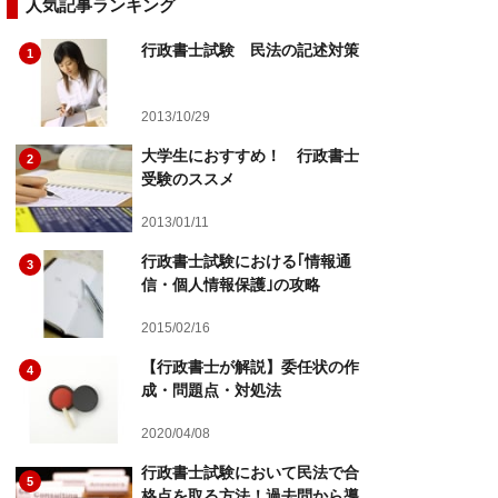
人気記事ランキング
行政書士試験 民法の記述対策
1
2013/10/29
大学生におすすめ！ 行政書士
2
受験のススメ
2013/01/11
行政書士試験における｢情報通
3
信・個人情報保護｣の攻略
2015/02/16
【行政書士が解説】委任状の作
4
成・問題点・対処法
2020/04/08
行政書士試験において民法で合
5
格点を取る方法！過去問から導