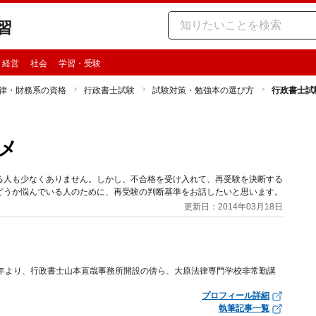
習
・経営
社会
学習・受験
律・財務系の資格
行政書士試験
試験対策・勉強本の選び方
行政書士試
メ
る人も少なくありません。しかし、不合格を受け入れて、再受験を決断する
どうか悩んでいる人のために、再受験の判断基準をお話したいと思います。
更新日：2014年03月18日
3年より、行政書士山本直哉事務所開設の傍ら、大原法律専門学校非常勤講
プロフィール詳細
執筆記事一覧