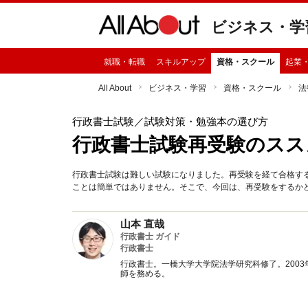
ビジネス・学
就職・転職
スキルアップ
資格・スクール
起業
All About
ビジネス・学習
資格・スクール
法
行政書士試験
／試験対策・勉強本の選び方
行政書士試験再受験のスス
行政書士試験は難しい試験になりました。再受験を経て合格す
ことは簡単ではありません。そこで、今回は、再受験をするか
山本 直哉
行政書士 ガイド
行政書士
行政書士。一橋大学大学院法学研究科修了。200
師を務める。