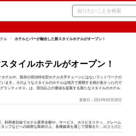
テル
ホテルとバーが融合した新スタイルホテルがオープン！
新スタイルホテルがオープン！
ィホテルや、既存の宿泊特化型ホテル大手チェーンにはないフットワークの
ています。そのようなスタイルのホテルは地方で展開する例が多かったので
 グランティオス」は、宿泊以上の価値を提案する新たなスタイルのホテル
更新日：2014年02月26日
材。利用者目線でホテル業界全般や、サービス、ホスピタリティ、クレーム
スタッフなどへの綿密な取材の上、各種媒体を通じて情報を発信している。
...続きを読む
ど多数発表、ファンも多い。