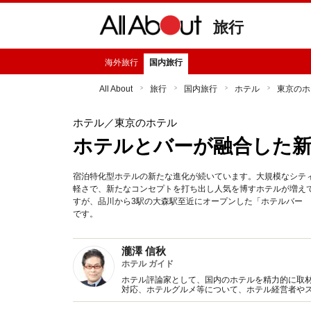
旅行
海外旅行
国内旅行
All About
旅行
国内旅行
ホテル
東京のホ
ホテル
／東京のホテル
ホテルとバーが融合した
宿泊特化型ホテルの新たな進化が続いています。大規模なシテ
軽さで、新たなコンセプトを打ち出し人気を博すホテルが増え
すが、品川から3駅の大森駅至近にオープンした「ホテルバー
です。
瀧澤 信秋
ホテル ガイド
ホテル評論家として、国内のホテルを精力的に取
対応、ホテルグルメ等について、ホテル経営者や
また、旅行作家として、ホテルや旅のエッセイな