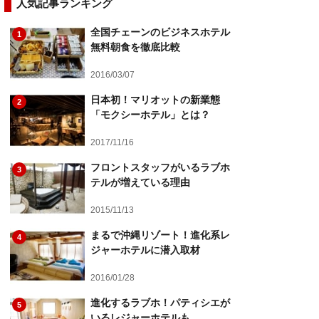
人気記事ランキング
全国チェーンのビジネスホテル
1
無料朝食を徹底比較
2016/03/07
日本初！マリオットの新業態
2
「モクシーホテル」とは？
2017/11/16
フロントスタッフがいるラブホ
3
テルが増えている理由
2015/11/13
まるで沖縄リゾート！進化系レ
4
ジャーホテルに潜入取材
2016/01/28
進化するラブホ！パティシエが
5
いるレジャーホテルも