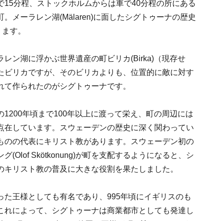
15分程、ストックホルムからは車で40分程の所にある
メーラレン湖(Mälaren)に面したシグトゥーナの歴史
ります。
ン湖に浮かぶ世界遺産の町ビリカ(Birka)（現存せ
たビリカですが、そのビリカよりも、位置的に敵に対す
れて作られたのがシグトゥーナです。
1200年頃まで100年以上に渡って栄え、町の周辺には
点在しています。スウェーデンの歴史に深く関わってい
ものの代表にキリスト教があります。スウェーデン初の
lof Skötkonung)が町を支配するようになると、シ
のキリスト教の普及に大きな役割を果たしました。
た王様としても有名であり、995年頃にイギリスのも
これによって、シグトゥーナは商業都市としても発達し