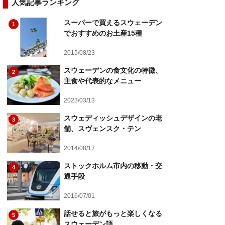
人気記事ランキング
スーパーで買えるスウェーデン
1
でおすすめのお土産15種
2015/08/23
スウェーデンの食文化の特徴、
2
主食や代表的なメニュー
2023/03/13
スウェディッシュデザインの老
3
舗、スヴェンスク・テン
2014/08/17
ストックホルム市内の移動・交
4
通手段
2016/07/01
話せると旅がもっと楽しくなる
5
スウェーデン語