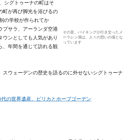
加わり、シグトゥーナの町はそ
の町が再び脚光を浴びるの
宿制の学校が作られてか
ウプサラ、アーランダ空港
その昔、バイキングが行き交ったメ
タウンとしても人気があり
ーラレン湖は、人々の憩いの場とな
っています
ら、年間を通じて訪れる観
、スウェーデンの歴史を語るのに外せないシグトゥーナ
。
時代の世界遺産、ビリカとホーブゴーデン