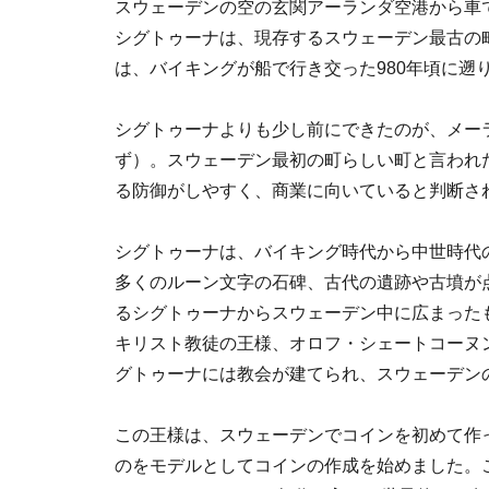
スウェーデンの空の玄関アーランダ空港から車で
シグトゥーナは、現存するスウェーデン最古の町。
は、バイキングが船で行き交った980年頃に遡
シグトゥーナよりも少し前にできたのが、メーラレ
ず）。スウェーデン最初の町らしい町と言われ
る防御がしやすく、商業に向いていると判断さ
シグトゥーナは、バイキング時代から中世時代の
多くのルーン文字の石碑、古代の遺跡や古墳が
るシグトゥーナからスウェーデン中に広まった
キリスト教徒の王様、オロフ・シェートコーヌング(O
グトゥーナには教会が建てられ、スウェーデン
この王様は、スウェーデンでコインを初めて作っ
のをモデルとしてコインの作成を始めました。