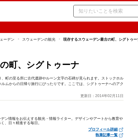
ェーデン
スウェーデンの観光
現存するスウェーデン最古の町、シグトゥ
古の町、シグトゥーナ
り、町の至る所に古代遺跡やルーン文字の石碑が見られます。ストックホル
ホルムからの日帰り旅行にぴったりです。ここでは、シグトゥーナへのアク
更新日：2014年02月11日
ーデン情報をお伝えする観光・情報ライター。デザインやアートから教育や
べく、日々精進する毎日。
プロフィール詳細
執筆記事一覧