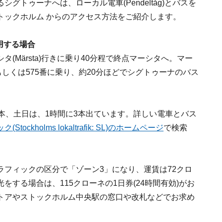
トゥーナへは、ローカル電車(Pendeltåg)とバスを
トックホルム からのアクセス方法をご紹介します。
用する場合
(Märsta)行きに乗り40分程で終点マーシタへ。マー
しくは575番に乗り、約20分ほどでシグトゥーナのバス
本、土日は、1時間に3本出ています。詳しい電車とバス
kholms lokaltrafik: SL)のホームページ
で検索
フィックの区分で「ゾーン3」になり、運賃は72クロ
する場合は、115クローネの1日券(24時間有効)がお
トアやストックホルム中央駅の窓口や改札などでお求め