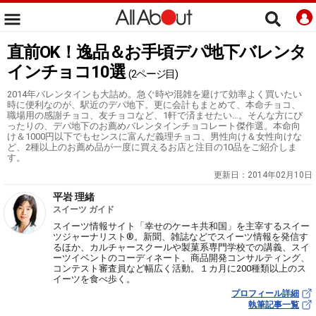
直前OK！逸品＆お手頃デパ地下バレンタ
インチョコ10選
(2ページ目)
2014年バレンタインも大詰め。急ぐ時や混雑を避けて効率よく買いたい
時に便利なのが、駅近のデパ地下。更に会計もまとめて、本命チョコ、
職場用の感謝チョコ、友チョコなど、1軒で済ませたい…。そんな方にぴ
ったりの、デパ地下のお薦めバレンタインチョコレート傑作選。本命向
け＆1000円以下でもセンスに富んだ義理チョコ、男性向け＆女性向けな
ど、2種以上のお薦め品が一度に買えるお店と注目の10品をご紹介しま
す。
更新日：
2014年02月10日
平岩 理緒
スイーツ ガイド
スイーツ情報サイト「幸せのケーキ共和国」を主宰するスイー
ツジャーナリスト®。新聞、雑誌などでスイーツ情報を発信す
るほか、カルチャースクールや製菓系専門学校での講義、スイ
ーツイベントのコーディネート、商品開発コンサルティング、
コンテスト審査員など幅広く活動。１カ月に200種類以上のス
イーツを食べ歩く。
プロフィール詳細
執筆記事一覧