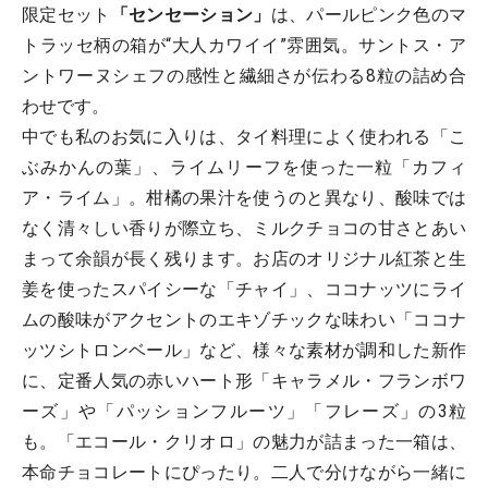
限定セット
「センセーション」
は、パールピンク色のマ
トラッセ柄の箱が“大人カワイイ”雰囲気。サントス・ア
ントワーヌシェフの感性と繊細さが伝わる8粒の詰め合
わせです。
中でも私のお気に入りは、タイ料理によく使われる「こ
ぶみかんの葉」、ライムリーフを使った一粒「カフィ
ア・ライム」。柑橘の果汁を使うのと異なり、酸味では
なく清々しい香りが際立ち、ミルクチョコの甘さとあい
まって余韻が長く残ります。お店のオリジナル紅茶と生
姜を使ったスパイシーな「チャイ」、ココナッツにライ
ムの酸味がアクセントのエキゾチックな味わい「ココナ
ッツシトロンベール」など、様々な素材が調和した新作
に、定番人気の赤いハート形「キャラメル・フランボワ
ーズ」や「パッションフルーツ」「フレーズ」の3粒
も。「エコール・クリオロ」の魅力が詰まった一箱は、
本命チョコレートにぴったり。二人で分けながら一緒に