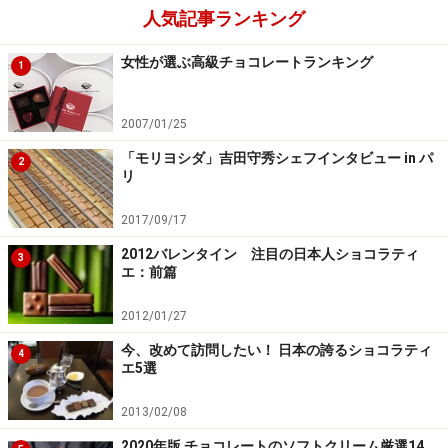
人気記事ランキング
女性が選ぶ高級チョコレートランキング
1
2007/01/25
「モリヨシダ」吉田守秀シェフインタビュー in パ
2
リ
2017/09/17
2012バレンタイン 注目の日本人ショコラティ
3
エ：前篇
2012/01/27
今、改めて訪問したい！ 日本の誇るショコラティ
4
エ5選
2013/02/08
2020年版 チョコレートのソフトクリーム厳選14