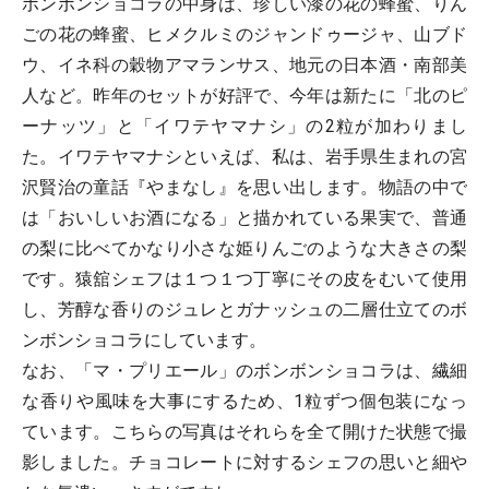
ボンボンショコラの中身は、珍しい漆の花の蜂蜜、りん
ごの花の蜂蜜、ヒメクルミのジャンドゥージャ、山ブド
ウ、イネ科の穀物アマランサス、地元の日本酒・南部美
人など。昨年のセットが好評で、今年は新たに「北のピ
ーナッツ」と「イワテヤマナシ」の2粒が加わりまし
た。イワテヤマナシといえば、私は、岩手県生まれの宮
沢賢治の童話『やまなし』を思い出します。物語の中で
は「おいしいお酒になる」と描かれている果実で、普通
の梨に比べてかなり小さな姫りんごのような大きさの梨
です。猿舘シェフは１つ１つ丁寧にその皮をむいて使用
し、芳醇な香りのジュレとガナッシュの二層仕立てのボ
ンボンショコラにしています。
なお、「マ・プリエール」のボンボンショコラは、繊細
な香りや風味を大事にするため、1粒ずつ個包装になっ
ています。こちらの写真はそれらを全て開けた状態で撮
影しました。チョコレートに対するシェフの思いと細や