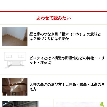
あわせて読みたい
壁と床のつなぎ目「幅木（巾木）」の意味と
は？家づくりには必要か
ピロティとは？構造や耐震性などの特徴・メリ
ット・注意点
天井の高さの選び方！天井高・階高・床高の考
まず知っておきたい、予算オーバーしやす
え方
い手順とは？
多くの場合やってしまう手順は、まず大枠の予算を考