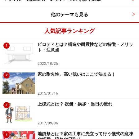
いまま、トータル予算から建物本体価格の予算を引いた
他のテーマも見る
金額で土地探しをしてしまうことが、予算オーバーにつ
ながっていたのです。
人気記事ランキング
ピロティとは？構造や耐震性などの特徴・メリッ
1
もうひとつ、予算オーバーしやすい理由
ト・注意点
さらに、予算オーバーしやすい理由としては「家の本体
2022/10/25
価格自体が、自分たちが思っている以上に予算のかかる
家の耐火性、高い低いはここで決まる！
2
ケースが多い」というものが挙げられます。その原因と
なっているのが、「坪単価で総額いくらかかるか？」と
2015/01/16
いう発想です。例えば、「40坪の家で坪50万円なら総額
上棟式とは？ 祝儀・挨拶・当日の流れ
3
2000万円」と、坪単価で判断しがちです。しかし、
本来
なら「住まいたい家のサイズや仕上げなどの仕様をどう
2017/09/06
したいか？」をきちんと見ていかないと、本当にその単
価で納まるかは分かりません。
地鎮祭とは？家の工事に先立って行う儀式の意味
4