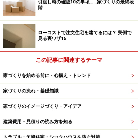
引渡し時の確認10の事項……家づくりの最終段
階
なぜ、予算オーバーしやすいのか？
なぜ、こういう事が起こるのでしょうか？大きな原因の
ローコストで注文住宅を建てるには？ 実例で
見る裏ワザ15
一つは、「その他諸経費で別途400万円程度かかること
を知らなかった」ということです。諸経費の内訳には、
建物本体価格に入らない、カーテン工事、照明器具工
この記事に関連するテーマ
事、庭やカーポートなどの外構工事、道路に排水などを
家づくりを始める前に・心構え・トレンド
つなぐための屋外設備工事、地盤の状況によっては地盤
補強工事などがあります。それ以外にも、火災保険、つ
家づくりの流れ・基礎知識
なぎ融資のための金利、土地、建物の登記費用、引っ越
し費用などが挙げられます。設計事務所に依頼する場合
家づくりのイメージづくり・アイデア
は、別途設計料も項目として出てきます。
建築費用・見積りの読み方を知る
多くの広告媒体では建物本体価格のみ表記することも多
く
、その他諸経費がこれくらいかかるという事を知らな
トラブル・欠陥住宅・シックハウスを防ぐ対策