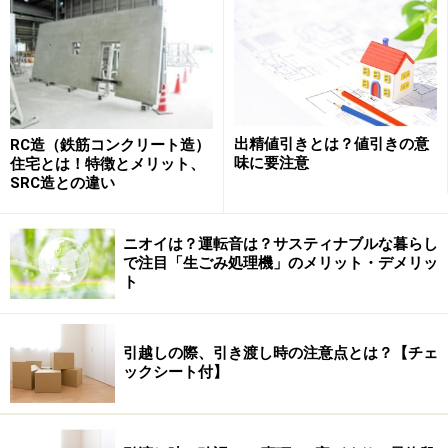
え、土地を探し、その次に土地に合う間取りを考え、最
後にトータルの予算を確定させる、というものです。例
えば、大枠の予算が4000万円だったとします。「自分た
ちが欲しい家は、広告や雑誌を見たら大体2000万円に届
かないぐらいなので、土地代に2000万円ぐらいは出せそ
出精値引きとは？値引きの意
RC造（鉄筋コンクリート造）
うだ」と、判断し2000万円近くの土地を探します。
味に要注意
住宅とは！特徴とメリット、
SRC造との違い
その後、理想の土地が見つかります。価格は2200万円。
「家の予算に少し余裕を持たせたつもりだから、どうに
ニオイは？運転音は？サスティナブルな暮らし
か土地代に200万円まわせそう」と意を決して土地を契
で注目「生ごみ処理機」のメリット・デメリッ
ト
約。その後、間取りづくりにかかり、工事見積書を工務
店やハウスメーカーなどに作ってもらいます。その結
果、家の関係にかかる総額は、約2300万円。内訳は、建
引越しの際、引き渡し時の注意点とは？【チェ
物本体価格1900万円、その他諸経費に400万円。土地代
ックシート付】
と合わせると4500万円になり、当初の予算に比べて500
万円のオーバーとなったのです。