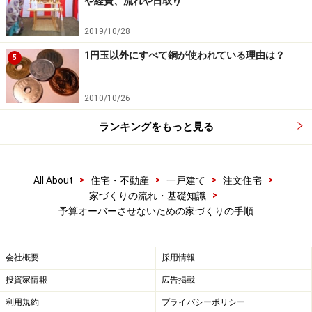
や経費、流れや日取り
そして、土地を購入してから家の予算を最終的に算出す
るために、トータルで予算オーバーしてしまうのです。
2019/10/28
1円玉以外にすべて銅が使われている理由は？
5
次のページに進みます。
※記事内容は執筆時点のものです。最新の内容をご確認くださ
2010/10/26
い。
ランキングをもっと見る
次のページへ
1
/
2
>
>
>
>
All About
住宅・不動産
一戸建て
注文住宅
>
家づくりの流れ・基礎知識
予算オーバーさせないための家づくりの手順
会社概要
採用情報
投資家情報
広告掲載
利用規約
プライバシーポリシー