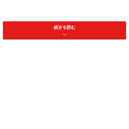
続きを読む
予算オーバーさせないためには、考える手
順があった！
家づくりでよく起こる失敗は「予算オーバーしてしまっ
た！」というものです。理想の土地を見つけて、これか
ら間取りを考えるぞ！と意気揚々に取り組みます。しか
し、最終的には500万円の予算オーバー。こういったケ
ースは、たくさんあります。なぜこういう事が起こるの
でしょうか？それは、家づくりには予算をオーバーさせ
ないための考える手順がありますが、
多くの場合、その
手順を知らずに家づくりをスタートさせてしまうから
で
す。