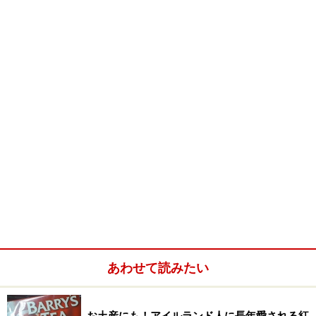
ダブリンバスの利用上のポイントを、乗車前、乗車時、
降車時の3つに分けてご紹介いたします。それぞれのス
テップの要点さえおさえておけば、はじめてのダブリン
観光でも効率よくバスを乗りこなすことができるでしょ
う。
■乗車前
あわせて読みたい
停車するバスの番号はバス停に表示されている
まずバスに乗る際に迷うのは、どのバスに乗るのか、と
お土産にも！アイルランド人に長年愛される紅