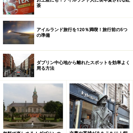
茶
いう点。ダブリンに住んでいる人は自分がよく使う路線
のナンバーは覚えている人が多いですが、それ以外の場
所に行く場合はダブリンバスのホームページで目的地行
アイルランド旅行を120％満喫！旅行前の5つ
きのバスナンバーを検索する人がほとんど。
の準備
ダブリン中心地から離れたスポットを効率よく
周る方法
旅行者の方は、利用するバスのバスナンバーがガイドブ