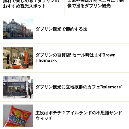
文豪や英雄があちこちに！銅
無料で楽しめる！ダブリンの
像で巡るダブリン観光
おすすめ観光スポット
ックなどに記載されている場合もありますが、ダブリナ
ーと同じように
ダブリンバスのホームページ
で検索する
のもおすすめ。ホームページのトップタブにあるYour
ダブリン観光で節約する技
Journeyをクリックしたら、Search by Place Nameという
検索ボックスがあります。そこに行き先を入力して検索
すると、該当するバスナンバーがわかり、その番号から
バス停やタイムテーブルを割り出すことができます。
ダブリンの百貨店! セール時はまずBrown
Thomasへ
市内中心地のバス停には停車する路線のバスナンバーが
表示されていますので乗車前に念のため確認するといい
ダブリン観光に立地抜群のカフェ"kylemore"
でしょう。またバスが来たら、道側に片手を出すと、そ
れが乗車の合図になります。
■乗車篇
主役はポテチ!? アイルランドの不思議サンド
ウィッチ