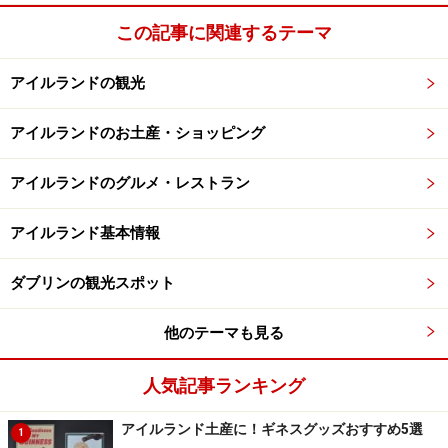
上部分がチケット、下の金額分はダブリンバスのオフィスに
この記事に関連するテーマ
持参すると戻ってくるおつり
ダブリンバスの料金は前払いです。そのためバスに乗車
アイルランドの観光
する際に、行き先までの正確な料金を支払う必要があり
ます。事前にダブリンバスのホームページで検索するこ
アイルランドのお土産・ショッピング
ともできますが、乗車時に運転手さんに聞くのが一番簡
アイルランドのグルメ・レストラン
単。その際は「How much does it cost to go to～（行き
先）？」と聞くと、親切に答えてくれます。
アイルランド基本情報
料金は運転手さんの横にある料金箱に入れ、その横から
ダブリンの観光スポット
出て来るレシートのようなものがチケット代わりになり
ますので、目的地に着くまで大切に保管しましょう。
他のテーマも見る
支払い時のポイントとしては小銭ちょうどで払うこと。
人気記事ランキング
ちょうどで払うことができない場合、レシートにリファ
アイルランド土産に！ギネスグッズおすすめ5選
1
ンド額（余分に出した額）が印刷されて出てきます。こ