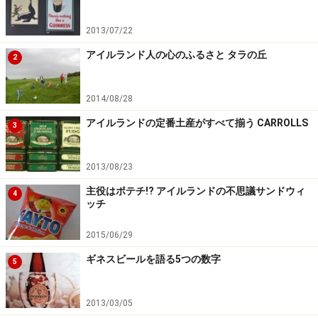
れをオコンネルストリートにあるダブリンバスのオフィ
2013/07/22
スに持って行くと返金してくれるのですが、時間の限ら
れた旅行では、できるだけおつりのないように支払うの
アイルランド人の心のふるさと タラの丘
2
がいいでしょう（紙幣は使用できませんのでご注意くだ
さい）。
2014/08/28
アイルランドの定番土産がすべて揃う CARROLLS
3
2013/08/23
■降車時
主役はポテチ!? アイルランドの不思議サンドウィ
4
ッチ
一見見逃してしまいそうなポールが立つだけのバス停
2015/06/29
ダブリンの各バス停にはバス停名が書いていうえに車内
ギネスビールを語る5つの数字
5
アナウンスもないので、土地勘がないとどこで降りるの
かわかりにくいというのが実情……。
2013/03/05