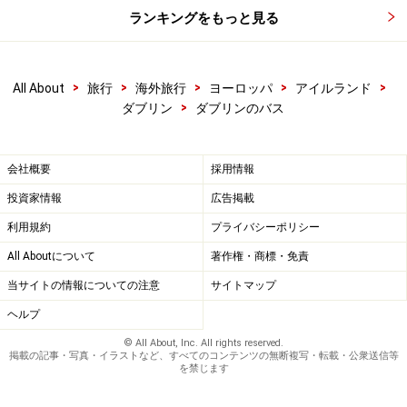
ランキングをもっと見る
目的地に確実にたどりつくには、運転手さんに目的地を
伝えて、降車するバス停に差しかかったあたりで知らせ
てもらう必要があります。実際にアイルランド人でも
>
>
>
>
>
All About
旅行
海外旅行
ヨーロッパ
アイルランド
「どこどこで下ろしてください」と運転手さんに聞いて
>
ダブリン
ダブリンのバス
いる姿をよく目にします。みんながみんなその調子なの
で、運転手さんも聞けば快く答えてくれるので、あらか
会社概要
採用情報
じめ乗車時に「どこどこに行きたいので着いたら教えて
投資家情報
広告掲載
ください(Could you let me know when we reach
◯◯◯（地名）, please?) とたずねるようにしましょう。
利用規約
プライバシーポリシー
All Aboutについて
著作権・商標・免責
降車地付近になると、運転手さんが地名を大きな声で言
当サイトの情報についての注意
サイトマップ
ってくれるので、その次のバス停で降りれば、間違いな
ヘルプ
く目的地までたどり着けるでしょう。
© All About, Inc. All rights reserved.
掲載の記事・写真・イラストなど、すべてのコンテンツの無断複写・転載・公衆送信等
※記事内容は執筆時点のものです。最新の内容をご確認くださ
を禁じます
い。
※海外を訪れる際には最新情報の入手に努め、「
外務省 海外安全