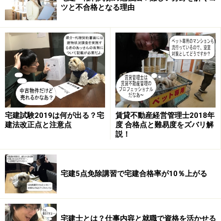
はできません。
ツと不合格となる理由
たまに「四択だから、4分の1の確率で当たるし、あとは
運まかせだ」という受講者の声を聞くことがあります。
たしかに、1～2問程度なら当たることもあるでしょう。
しかし、それ以上に外れる可能性が高く、思っている以
上に四択といえども当たらないものです。
運は、努力して勉強した方に訪れるものです。「たまた
宅建試験2019は何が出る？宅
賃貸不動産経営管理士2018年
ま昨日復習した模擬試験の問題が2問も出題された
建法改正点と注意点
度 合格点と難易度をズバリ解
説！
よ！」という強運も、勉強したからこそ訪れるもので
す。
宅建5点免除講習で宅建合格率が10％上がる
勉強せずに合格したいと思っている方は、その考え方を
改めることから始めましょう。
宅建士とは？仕事内容と就職で資格を活かせる