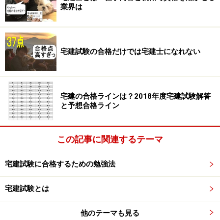
【解決方法】
業界は
1．合格した後の自分を具体的にイメージする
夢も目標もなく、ただ頑張れ！と言われても無理な話で
す。やはり、具体的な夢や目標があってこそ、そこに向
宅建試験の合格だけでは宅建士になれない
けて頑張れるものです。そして、その夢や目標は抽象的
ではだめです。具体的であればあるほどやる気も出てき
ます。たとえば、取引主任者として部下を従えてお客様
宅建の合格ラインは？2018年度宅建試験解答
に重要事項説明をしている自分をイメージしたり、資格
と予想合格ライン
手当で給料が増えることで、ほしかった外車を購入して
恋人とドライブしている自分をイメージしたり、購入し
た外車の革張りのシートの匂いまでしてきそうなくらい
この記事に関連するテーマ
に具体的にイメージしましょう。そうすると、その夢を
宅建試験に合格するための勉強法
現実にしたいと強く思うようになり、勉強しようという
気になってきます。
宅建試験とは
2．はじめは試験よりも実務を意識する
他のテーマも見る