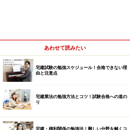
そういう私も、最初に受けた宅建試験は見事に(？)不合
格となり、法学部出身で天狗になっていた自分のプライ
ドがズタズタになり、必死に勉強して2回目で合格した
という経験をもっているので、不合格になる人の気持ち
も理由もわかります。
あわせて読みたい
この記事を通じて、これまでの私の講師経験から得た宅
建試験に短期間で合格する方法を、「不合格になる理
宅建試験の勉強スケジュール！合格できない理
由」という逆説的な視点から、まとめてみたいと思いま
由と注意点
す。
宅建業法の勉強方法とコツ！試験合格への道の
り
そもそも勉強していないから不合格になる
宅建試験に限らずどんな試験も勉強せずに合格すること
宅建・権利関係の勉強法！難しい分野を解くコ