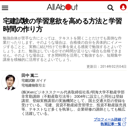
宅建試験の学習意欲を高める方法と学習
時間の作り方
勉強自体が苦手な方にとっては、テキストを開くことだけでも面倒な作
業だったりします。そのような場合は、合格後の自分を具体的にイメー
ジすることと、実務に結び付けて仕事を覚える感覚で勉強するとよいで
しょう。また、勉強はしているがその時間が足りない場合も合格できま
せん。そのような場合は、すき間時間を活用して勉強するか、短期集中
講座を積極的に活用するとよいでしょう。
更新日：
2014年02月04日
田中 嵩二
宅建試験 ガイド
宅地建物取引士
(株)Kenビジネススクール代表取締役社長/明海大学不動産学部
非常勤講師（不動産取引法等） 2004年に設立した同社は登録
講習、登録実務講習の実施機関として、国土交通大臣の登録を
受けている。 宅建、賃貸不動産経営管理士、投資不動産販売員
等、テキストなど多くを執筆し、企業研修の講師としても幅広
く活躍している。
プロフィール詳細
執筆記事一覧