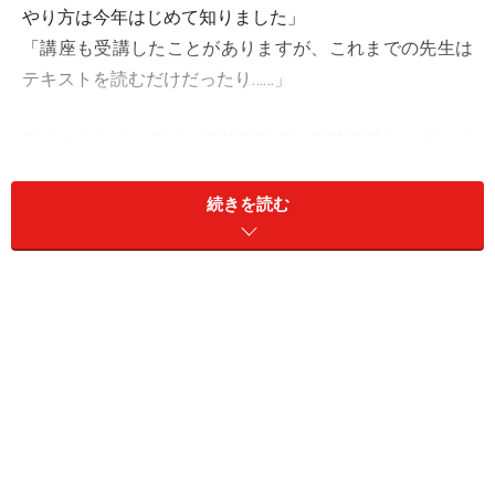
やり方は今年はじめて知りました」
「講座も受講したことがありますが、これまでの先生は
テキストを読むだけだったり……」
私はこれまでに多くの宅建受験者の受験指導をしてきま
した。はじめは、勤めていた高校で就職等に役立つ資格
講座として自ら企画しテキストを書いて教えました。そ
続きを読む
の後、大手予備校の講師として多くの宅建業者に出向い
て講義をし、現在は自ら予備校を設立して取引先の企業
で教えています。毎年、合格者と不合格者に上記のよう
にインタビューして講座運営とテキスト作りに役立てて
おります。
その経験から、何度も不合格になる方には、だいたい共
通して不合格になる理由というのがわかってきました。