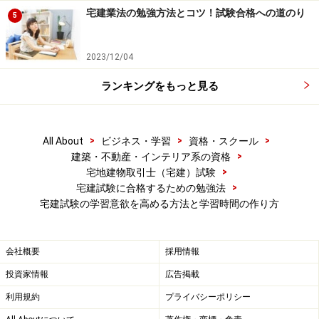
社したとき、新しい職種のアルバイトを始めたときに経
宅建業法の勉強方法とコツ！試験合格への道のり
5
験した、「早く仕事を身につけたいな」と思ったあの感
覚で勉強をしましょう。
2023/12/04
「昨日のお客さんから○○と質問されたけど、よくわから
ランキングをもっと見る
なかったなあ……あれはどう対応すればよかったんだろう
か。テキストで調べてみよう」「将来不動産屋さんに勤
めたら土地とか建物の売り買いをお手伝いするんだよな
>
>
>
All About
ビジネス・学習
資格・スクール
>
建築・不動産・インテリア系の資格
あ。もし、欠陥住宅を売ったらどうなるんだろうか。テ
>
宅地建物取引士（宅建）試験
キストで調べてみよう。」というように身近な例をイメ
>
宅建試験に合格するための勉強法
ージして仕事を覚える感覚でテキストをパラパラめくる
宅建試験の学習意欲を高める方法と学習時間の作り方
ところからはじめましょう。
会社概要
採用情報
投資家情報
広告掲載
勉強していても、時間が圧倒的に足りない
利用規約
プライバシーポリシー