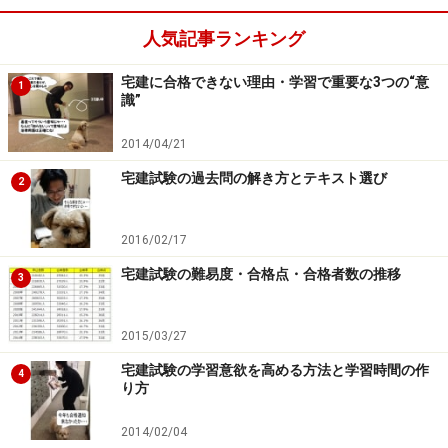
勉強が苦手な方は、学生時代の定期試験や受験をイメー
ジしがちだったりします。しかし、宅建試験はこれまで
人気記事ランキング
経験した「試験」とは全く異なるものです。
宅建に合格できない理由・学習で重要な3つの“意
1
識”
学生時代の試験では、基礎学力に関するものが多く、ど
うしてもその試験で問われる内容が実社会でどのように
2014/04/21
活用されているのか、将来の自分にどのように役立って
宅建試験の過去問の解き方とテキスト選び
2
くるのかがイメージしにくいものでした。だから、「試
験に合格するために勉強する」という間違った意識を持
2016/02/17
ってしまい、勉強＝苦痛・忍耐・我慢……という嫌なイメ
宅建試験の難易度・合格点・合格者数の推移
ージを頭に残してしまいます。
3
しかし、宅建試験などの専門的な試験は、その内容が実
2015/03/27
務的で、近い将来自分にどのように役立つかがイメージ
宅建試験の学習意欲を高める方法と学習時間の作
4
り方
しやすいものです。ですから、まずは、これまでの「試
験勉強」というマイナスのイメージを捨てましょう。入
2014/02/04