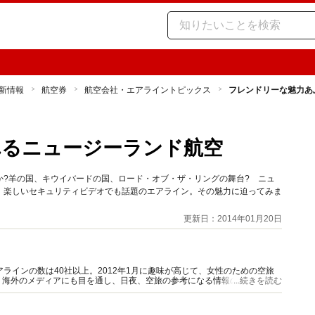
新情報
航空券
航空会社・エアライントピックス
フレンドリーな魅力あ
れるニュージーランド航空
か?羊の国、キウイバードの国、ロード・オブ・ザ・リングの舞台? ニュ
、楽しいセキュリティビデオでも話題のエアライン。その魅力に迫ってみま
更新日：2014年01月20日
ラインの数は40社以上。2012年1月に趣味が高じて、女性のための空旅
、海外のメディアにも目を通し、日夜、空旅の参考になる情報の収集に努め
...続きを読む