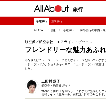
旅行
海外旅行
国内旅行
All About
旅行
海外旅行
海外旅行の準備・最
航空券
／航空会社・エアライントピックス
フレンドリーな魅力あふ
みなさんはニュージーランドにどんなイメージを持っています
ージーランドのナショナルキャリア、ニュージーランド航空は
した。
三田村 蕗子
航空券・飛行機 ガイド
世界25ヶ国以上を旅行し、これまでに搭乗したエア
情報サイト「空ガール」を開設。日本のみならず
ている。