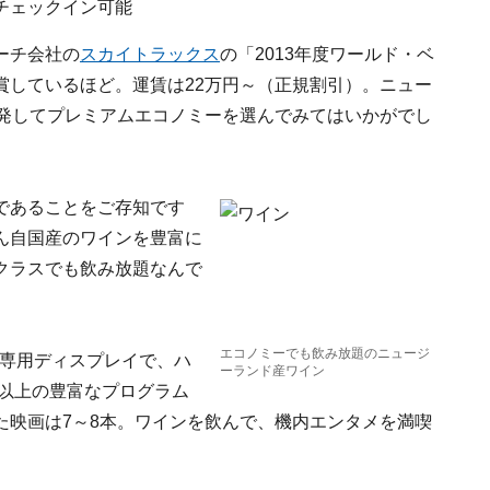
チェックイン可能
ーチ会社の
スカイトラックス
の「2013年度ワールド・ベ
賞しているほど。運賃は22万円～（正規割引）。ニュー
奮発してプレミアムエコノミーを選んでみてはいかがでし
であることをご存知です
ん自国産のワインを豊富に
クラスでも飲み放題なんで
エコノミーでも飲み放題のニュージ
の専用ディスプレイで、ハ
ーランド産ワイン
間以上の豊富なプログラム
た映画は7～8本。ワインを飲んで、機内エンタメを満喫