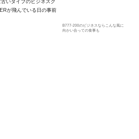
といえば古いタイプのビジネスク
0ERが飛んでいる日の事前
B777-200のビジネスならこんな風に
向かい合っての食事も