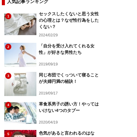
人気記事ランキング
セックスしたくないと思う女性
1
の心理とは？なぜ性行為をした
くない？
2024/02/29
「自分を受け入れてくれる女
2
性」が好きな男性たち
2019/09/19
同じ布団でくっついて寝ること
3
が夫婦円満の秘訣！
2019/09/17
草食系男子の誘い方！やっては
4
いけない4つのタブー
2020/04/19
色気があると言われるのはな
5