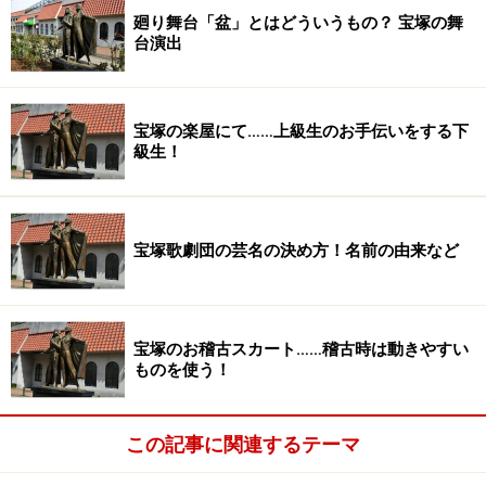
廻り舞台「盆」とはどういうもの？ 宝塚の舞
台演出
宝塚の楽屋にて……上級生のお手伝いをする下
級生！
宝塚歌劇団の芸名の決め方！名前の由来など
宝塚のお稽古スカート……稽古時は動きやすい
ものを使う！
この記事に関連するテーマ