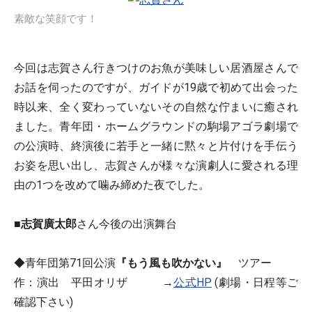
素敵な笑顔です！
今回は志賀さん行きつけのお魚が美味しい居酒屋さんで
お話を伺ったのですが、ガイドが19歳で初めて出会った
時以来、全く変わっていないその自然な佇まいに癒され
ました。青年団・ホームグラウンドの駒場アゴラ劇場で
の公演時、終演後に若手と一緒に黙々と片付けを手伝う
お姿を思い出し、志賀さんが様々な演劇人に愛される理
由の1つを改めて噛み締めた夜でした。
■
志賀廣太郎
さん今後の出演舞台
◆青年団第71回公演
『もう風も吹かない』
ツアー
作：演出 平田オリザ →
公式HP
(劇場・日程等ご
確認下さい)