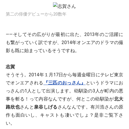
第二の俳優デビューから20数年
――そしてその広がりが最初に出た、2013年のご活躍に
も繋がっていく訳ですが、2014年オンエアのドラマの撮
影も既に始まっているそうですね。
志賀
そうそう。2014年１月17日から毎週金曜日にテレビ東京
でオンエアされる
『三匹のおっさん』
というドラマにお
っさんの1人として出演します。幼馴染の3人が町内の悪
事を斬る！って内容なんですが、何とこの幼馴染が
北大
路欣也
さんと
泉谷しげる
さんなんです。有川浩さんの原
作も面白いし、キャストも凄いでしょ？是非ご覧下さ
い。