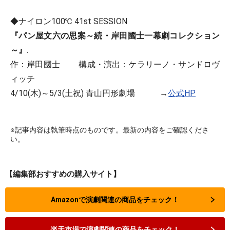
◆ナイロン100℃ 41st SESSION
『パン屋文六の思案～続・岸田國士一幕劇コレクション
～』
.
作：岸田國士 構成・演出：ケラリーノ・サンドロヴ
ィッチ
4/10(木)～5/3(土祝) 青山円形劇場 →
公式HP
※記事内容は執筆時点のものです。最新の内容をご確認くださ
い。
【編集部おすすめの購入サイト】
Amazonで演劇関連の商品をチェック！
楽天市場で演劇関連の商品をチェック！