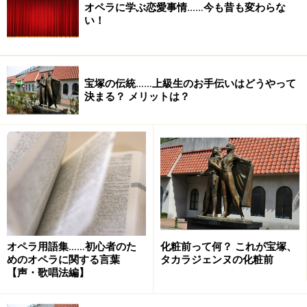
オペラに学ぶ恋愛事情……今も昔も変わらな
い！
宝塚の伝統……上級生のお手伝いはどうやって
決まる？ メリットは？
オペラ用語集……初心者のた
化粧前って何？ これが宝塚、
めのオペラに関する言葉
タカラジェンヌの化粧前
【声・歌唱法編】