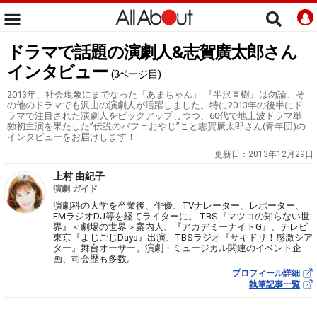
ドラマで話題の演劇人&志賀廣太郎さん
インタビュー
(3ページ目)
2013年、社会現象にまでなった『あまちゃん』 『半沢直樹』は勿論、そ
の他のドラマでも沢山の演劇人が活躍しました。特に2013年の後半にド
ラマで注目された演劇人をピックアップしつつ、60代で地上波ドラマ単
独初主演を果たした”伝説のパフェおやじ”こと志賀廣太郎さん(青年団)の
インタビューをお届けします！
更新日：
2013年12月29日
上村 由紀子
演劇 ガイド
演劇科の大学を卒業後、俳優、TVナレーター、レポーター、
FMラジオDJ等を経てライターに。 TBS『マツコの知らない世
界』＜劇場の世界＞案内人、『アカデミーナイトG』、テレビ
東京『よじごじDays』出演、TBSラジオ『サキドリ！感激シア
ター』舞台オーサー。演劇・ミュージカル関連のイベント企
画、司会歴も多数。
プロフィール詳細
執筆記事一覧