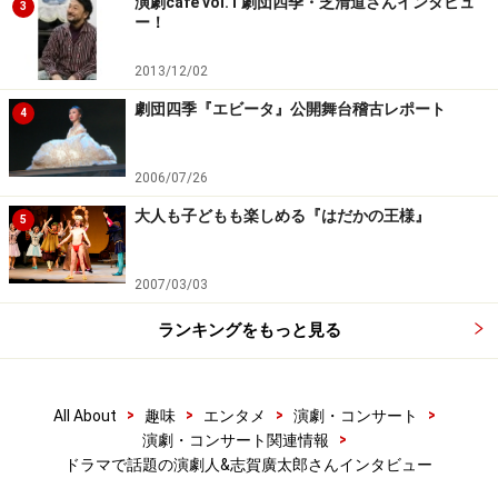
演劇cafe vol.1 劇団四季・芝清道さんインタビュ
3
ー！
2013/12/02
劇団四季『エビータ』公開舞台稽古レポート
4
2006/07/26
大人も子どもも楽しめる『はだかの王様』
5
2007/03/03
ランキングをもっと見る
>
>
>
>
All About
趣味
エンタメ
演劇・コンサート
>
演劇・コンサート関連情報
ドラマで話題の演劇人&志賀廣太郎さんインタビュー