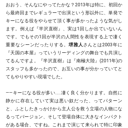
おおう、そんなにやってたかな？2013年は特に、初回か
ら最終回までレギュラーで出演という形以外に、単発で
キーになる役をやらせて頂く事が多かったような気がし
ます。例えば『半沢直樹』、実は1回しか出ていないん
です。でもその1回が半沢の人間性を表現する上で凄く
重要なシーンだったりする。
堺雅人
さんとは2003年に
『天国の本屋』っていうリーディングの舞台でも共演し
てるんですよ。『半沢直樹』は『南極大陸』(2011年)の
スタッフも多かったので、お互いの事が分かっていてと
てもやりやすい現場でした。
――キーになる役が多い……凄く良く分かります。自然に
静かに存在していて実は悪い奴だった、ってパターン
と、ふとしたきっかけから主人公を救う立場の人物にな
るってバージョン、そして登場自体に大きなインパクト
がある場合、ですね。これまで演じて来られて特に印象