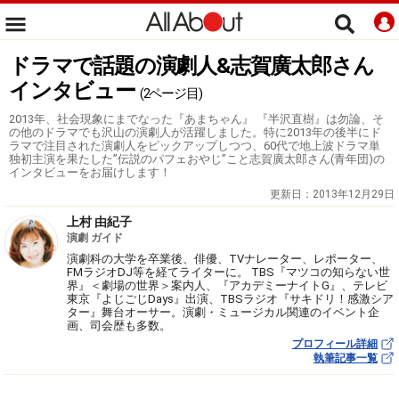
ドラマで話題の演劇人&志賀廣太郎さん
インタビュー
(2ページ目)
2013年、社会現象にまでなった『あまちゃん』 『半沢直樹』は勿論、そ
の他のドラマでも沢山の演劇人が活躍しました。特に2013年の後半にド
ラマで注目された演劇人をピックアップしつつ、60代で地上波ドラマ単
独初主演を果たした”伝説のパフェおやじ”こと志賀廣太郎さん(青年団)の
インタビューをお届けします！
更新日：
2013年12月29日
上村 由紀子
演劇 ガイド
演劇科の大学を卒業後、俳優、TVナレーター、レポーター、
FMラジオDJ等を経てライターに。 TBS『マツコの知らない世
界』＜劇場の世界＞案内人、『アカデミーナイトG』、テレビ
東京『よじごじDays』出演、TBSラジオ『サキドリ！感激シア
ター』舞台オーサー。演劇・ミュージカル関連のイベント企
画、司会歴も多数。
プロフィール詳細
執筆記事一覧