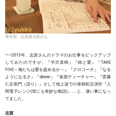
青年団・志賀廣太郎さん
――2013年、志賀さんのドラマのお仕事をピックアップ
してみたのですが、『半沢直樹』『純と愛』『TAKE
FIVE～俺たちは愛を盗めるか～』『クロコーチ』『なる
ようになるさ』『dinner』『仮面ティーチャー』『雲霧
仁左衛門（語り）』そして地上波での単独初主演作『人
間電子レンジ(世にも奇妙な物語)』……と、凄い事になっ
てました。
志賀