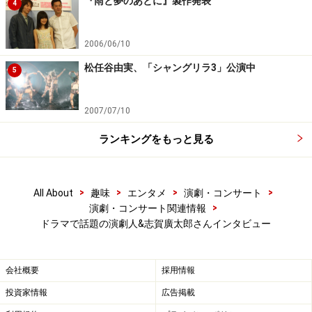
『雨と夢のあとに』製作発表
4
2006/06/10
松任谷由実、「シャングリラ3」公演中
5
2007/07/10
ランキングをもっと見る
>
>
>
>
All About
趣味
エンタメ
演劇・コンサート
>
演劇・コンサート関連情報
ドラマで話題の演劇人&志賀廣太郎さんインタビュー
会社概要
採用情報
投資家情報
広告掲載