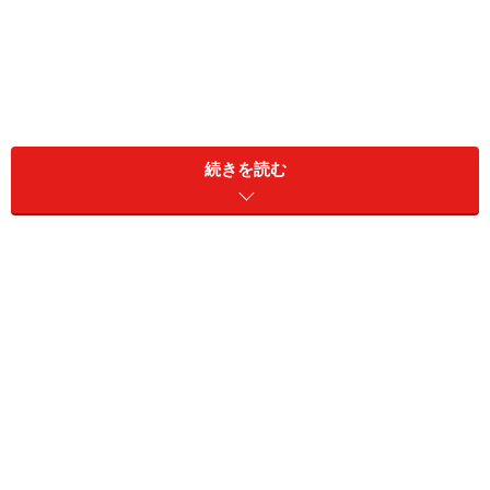
夜景ドライブと言えば、首都高速を運転中に見える東京
続きを読む
タワーやレインボーブリッジが真っ先に浮かびますが、
首都高速以外にも夜景ドライブを楽しめるコースや穴場
スポットもあるので、順番に見ていきましょう。
第3位：晴海大橋～豊海水産埠頭
まず初めにご紹介したいのが、東京都内では珍しい車内
から夜景を楽しめるスポットです。