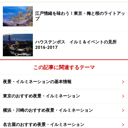
だけの贅沢な空間が生まれます。都内には展望ビルを中
心に夜景スポットが数多くあるわりに、車を停めて車窓
江戸情緒を味わう！東京・梅と桜のライトアッ
プ
から夜景を眺められる場所は非常に限られているため、
寒い時期に重宝する夜景スポットと言えるでしょう。
ハウステンボス イルミ＆イベントの見所
地図：
Yahoo!地図情報
2016-2017
※記事内容は執筆時点のものです。最新の内容をご確認くださ
い。
この記事に関連するテーマ
夜景・イルミネーションの基本情報
次のページへ
1
/
3
東京のおすすめ夜景・イルミネーション
横浜・川崎のおすすめ夜景・イルミネーション
名古屋のおすすめ夜景・イルミネーション