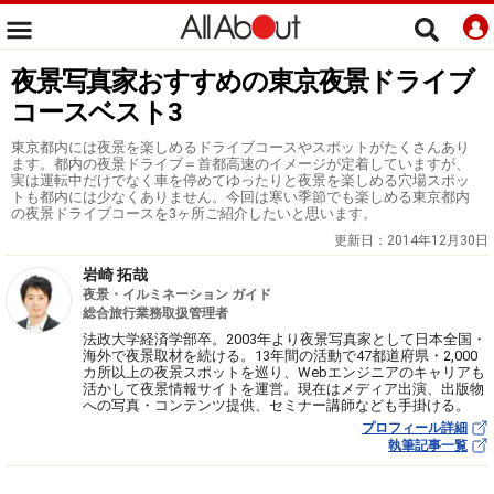
夜景写真家おすすめの東京夜景ドライブ
コースベスト3
東京都内には夜景を楽しめるドライブコースやスポットがたくさんあり
ます。都内の夜景ドライブ＝首都高速のイメージが定着していますが、
実は運転中だけでなく車を停めてゆったりと夜景を楽しめる穴場スポッ
トも都内には少なくありません。今回は寒い季節でも楽しめる東京都内
の夜景ドライブコースを3ヶ所ご紹介したいと思います。
更新日：
2014年12月30日
岩崎 拓哉
夜景・イルミネーション ガイド
総合旅行業務取扱管理者
法政大学経済学部卒。2003年より夜景写真家として日本全国・
海外で夜景取材を続ける。13年間の活動で47都道府県・2,000
カ所以上の夜景スポットを巡り、Webエンジニアのキャリアも
活かして夜景情報サイトを運営。現在はメディア出演、出版物
への写真・コンテンツ提供、セミナー講師なども手掛ける。
プロフィール詳細
執筆記事一覧