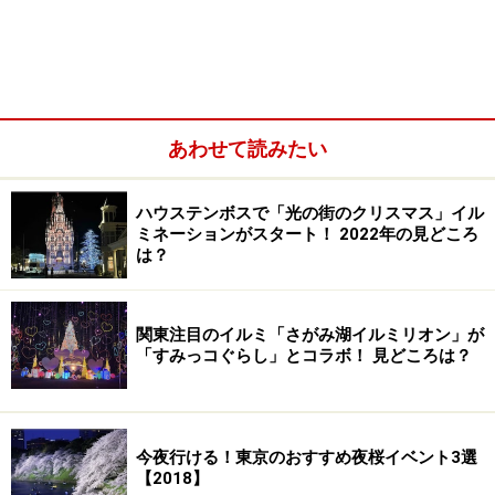
晴海大橋からレインボーブリッジ方面を望む。東京タワーや
晴海埠頭のビル街も視界一面に広がる
あわせて読みたい
ハウステンボスで「光の街のクリスマス」イル
ミネーションがスタート！ 2022年の見どころ
は？
関東注目のイルミ「さがみ湖イルミリオン」が
「すみっコぐらし」とコラボ！ 見どころは？
晴海エリアでは、「晴海客船ターミナル」が東京ベイエ
リアの夜景を眺められるスポットとして有名ですが、豊
今夜行ける！東京のおすすめ夜桜イベント3選
洲方面から晴海埠頭に向かう途中にある晴海大橋からは
【2018】
レインボーブリッジを中心に東京タワーや晴海の高層ビ