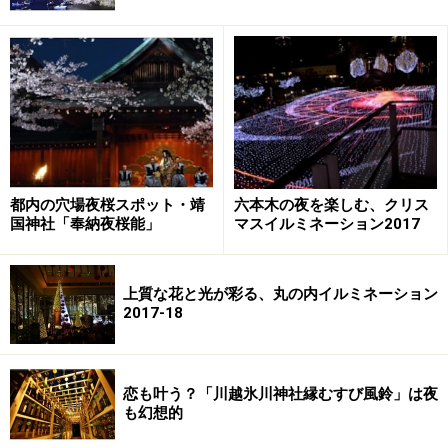
ルが視界一面に広がります。
走行中に眺める夜景も素晴らしいものがありますが、晴
海埠頭を通過して勝どき駅の交差点を左折し、道なりに
進んでみましょう。そのまま突き当たりまで進むと周囲
は水産工場や倉庫があり、一見夜景スポットらしい雰囲
気ではありませんが、目の前にはレインボーブリッジを
都内の穴場夜桜スポット・靖
六本木の夜を楽しむ、クリス
中心としたドライブデートにおすすめの夜景が広がりま
国神社「奉納夜桜能」
マスイルミネーション2017
す。
上質な花と光が彩る、丸の内イルミネーション
2017-18
豊海水産埠頭は車内から夜景を楽しめる数少ない穴場スポッ
ト
恋も叶う？「川越氷川神社縁むすび風鈴」は夜
車を周囲の邪魔にならない場所に停車させれば、フロン
も幻想的
トガラス越しに東京ベイエリアの夜景が眺められ、二人