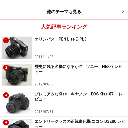
他のテーマも見る
人気記事ランキング
オリンパス PEN Lite E-PL3
1
2011/11/28
歴史に残る名機になるか!? ソニー NEX-7 レビ
2
ュー
2012/03/06
プレミアムなKiss キヤノン EOS Kiss X7i レ
3
ビュー
2013/07/31
エントリークラスの正統進化機 ニコン D3200 レビ
4
ュー