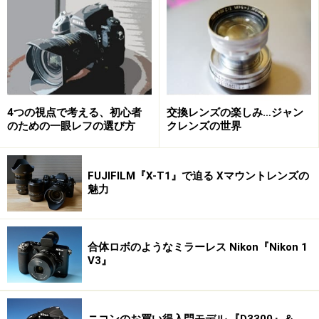
もう一点は価格です。フルサイズ一眼レフは、デジタル
カメラの中でも、各メーカーの最高峰モデルとなるた
め、価格も高価な機種が多くなっています。しかし、今
回の「α7R」は約22万前後、「α7」は約15万前後と、フ
ルサイズ一眼レフとして破格の値段に設定されていま
4つの視点で考える、初心者
交換レンズの楽しみ…ジャン
す。ミドルクラスのAPS-C一眼レフの価格にて、フルサ
のための一眼レフの選び方
クレンズの世界
イズ一眼レフが入手が可能になっています。
FUJIFILM『X-T1』で迫る Xマウントレンズの
その他、機能も充実しています。約3640万画素の光学ロ
魅力
ーパスフィルターレス仕様（α7Rのみ）、NFC、Wi-Fiに
よるワイヤレス転送、瞳AF機能、電子先幕シャッター
（α7のみ）、位相差検出方式とコントラスト検出方式の
合体ロボのようなミラーレス Nikon『Nikon 1
V3』
ファストハイブリッドAF（α7のみ）、など、多くの機能
を搭載しています。