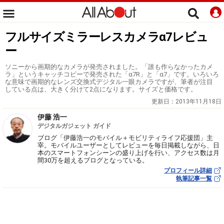
フルサイズミラーレスカメラα7レビュ
ー
ソニーから画期的なカメラが発売されました。「誰も作らなかったカメ
ラ」というキャッチコピーで発売された「α7R」と「α7」です。いろいろ
な意味で画期的なレンズ交換式デジタル一眼カメラですが、筆者が注目
している点は、大きく分けて2点になります。サイズと価格です。
更新日：
2013年11月18日
伊藤 浩一
デジタルガジェット ガイド
ブログ「伊藤浩一のモバイル＋モビリティライフ応援団」主
宰。モバイルユーザーとしてレビューを毎日掲載しながら、日
本のスマートフォンシーンの盛り上げを行い、アクセス数は月
間30万を超えるブログとなっている。
プロフィール詳細
執筆記事一覧