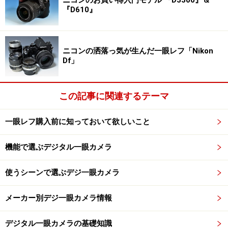
ニコンのお買い得入門モデル 『D3300』＆
ただし、悩ましい点もあります。
『D610』
次のページでは、「α7R」と「α7」の惜しい点を紹介し
ます。
ニコンの洒落っ気が生んだ一眼レフ「Nikon
Df」
※記事内容は執筆時点のものです。最新の内容をご確認くださ
い。
この記事に関連するテーマ
次のページへ
1
/
2
一眼レフ購入前に知っておいて欲しいこと
機能で選ぶデジタル一眼カメラ
使うシーンで選ぶデジ一眼カメラ
メーカー別デジ一眼カメラ情報
デジタル一眼カメラの基礎知識