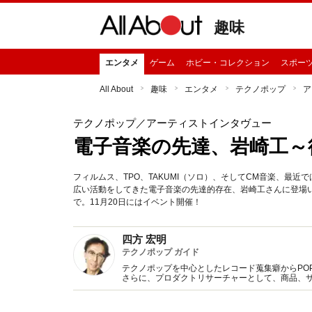
趣味
エンタメ
ゲーム
ホビー・コレクション
スポー
All About
趣味
エンタメ
テクノポップ
ア
テクノポップ
／アーティストインタヴュー
電子音楽の先達、岩崎工～
フィルムス、TPO、TAKUMI（ソロ）、そしてCM音楽、最近ではTh
広い活動をしてきた電子音楽の先達的存在、岩崎工さんに登場いただ
で。11月20日にはイベント開催！
四方 宏明
テクノポップ ガイド
テクノポップを中心としたレコード蒐集癖からPOP 
さらに、プロダクトリサーチャーとして、商品、
Twitter（hiroaki4kata）も随時更新。