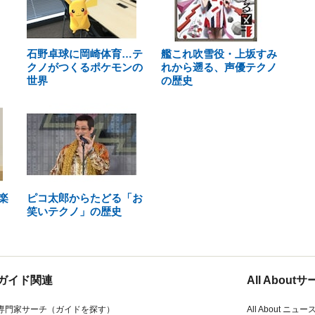
石野卓球に岡崎体育…テ
艦これ吹雪役・上坂すみ
クノがつくるポケモンの
れから遡る、声優テクノ
世界
の歴史
楽
ピコ太郎からたどる「お
笑いテクノ」の歴史
ガイド関連
All Abou
専門家サーチ（ガイドを探す）
All About ニュー