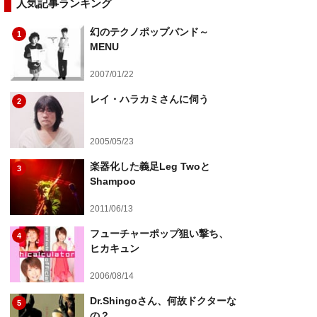
人気記事ランキング
幻のテクノポップバンド～
1
MENU
2007/01/22
レイ・ハラカミさんに伺う
2
2005/05/23
楽器化した義足Leg Twoと
3
Shampoo
2011/06/13
フューチャーポップ狙い撃ち、
4
ヒカキュン
2006/08/14
Dr.Shingoさん、何故ドクターな
5
の？