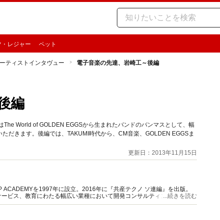
ツ・レジャー
ペット
ーティストインタヴュー
電子音楽の先達、岩崎工～後編
後編
e World of GOLDEN EGGSから生まれたバンドのバンマスとして、幅
きます。後編では、TAKUMI時代から、CM音楽、GOLDEN EGGSま
更新日：2013年11月15日
ACADEMYを1997年に設立。2016年に『共産テクノ ソ連編』を出版。
サービス、教育にわたる幅広い業種において開発コンサルティングに従事。
...続きを読む