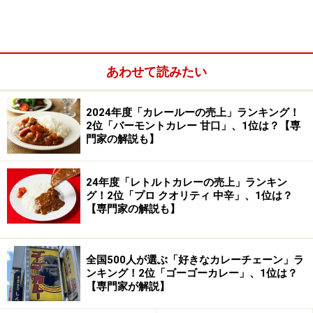
あわせて読みたい
2024年度「カレールーの売上」ランキング！
2位「バーモントカレー 甘口」、1位は？【専
門家の解説も】
ルソイバターチキン
パンジャーブ地方はカレーの種類が豊富なのですが、そ
24年度「レトルトカレーの売上」ランキン
グ！2位「プロ クオリティ 中辛」、1位は？
の中でもバターチキンはこの5年ぐらいで日本でも知名
【専門家の解説も】
度が増したカレーではないでしょうか。ルソイのバター
チキンはクリーミーさにトマトの酸味や若干スパイシー
さを感じます。ナンですくって食べてみてください。こ
全国500人が選ぶ「好きなカレーチェーン」ラ
ンキング！2位「ゴーゴーカレー」、1位は？
れほどナンとマッチする組み合わせはないと私は思って
【専門家が解説】
います。ナンも色々なトッピングを付けたものが選べま