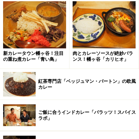
す。今回紹介しているのはガーリック・ナンとカブリ・
ナンです。それらとカレーの組み合わせでひと味変え
て、新しい味のオアシスを感じてください。
新カレータウン幡ヶ谷！注目
肉とカレーソースが絶妙バラ
の重ね煮カレー「青い鳥」
ンス！幡ヶ谷「カリヒオ」
カブリ・ナン
紅茶専門店「ベッジュマン・バートン」の欧風
カブリ・ナンとはカシューナッツ、レーズン、パニール
カレー
とハーブをスパイスで焼き上げたナンの事です。ダルマ
ッカニーやアルゴビを自分の皿に装い、手でお好みのサ
イズにカブリ・ナンを手で切って、カレーを付けながら
ご飯に合うインドカレー「バラッツ！スパイス
食べます。そのまま食べても美味しいカブリ・ナンです
ラボ」
が、ダルマッカニーは豆が溶けたバターソースカレーな
ので付けて食べるとひと味、ふた味と変わってきます。