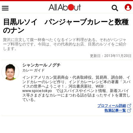
目黒ルソイ パンジャーブカレーと数種
のナン
贅沢に注文して腹一杯食べたくなるインド料理がある。それがパンジャ
ーブ料理なのです。今回は、その代表的なお店、目黒のルソイをご紹介
します。
更新日：
2013年11月20日
シャンカール ノグチ
カレー ガイド
インドアメリカン貿易商会・代表取締役。貿易商、調合師、イ
ンドカレーのレシピ作り、インドカレーレシピ本の著書「スパ
イスの世界へようこそ！」河出書房新社、WEB :
www.spice.tokyo ではスパイスやイベント情報、新着スパイ
ス等さまざまなカレーにまつわる話が詰まったサイトを運営し
ている。
プロフィール詳細
執筆記事一覧