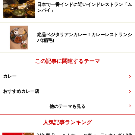
それはカブリ・ナンの様々な具を噛む事で食感と味が変
日本で一番インドに近いインドレストラン「ム
ンバイ」
容していくからでしょう。
絶品ベジタリアンカレー！カレーレストランシ
バ(稲毛)
ガーリック・ナン
この記事に関連するテーマ
ガーリック・ナンはみじん切りのにんにくをナンの生地
カレー
にトッピングして焼き上げたナンの事。このガーリッ
ク・ナンと合わせてほしいのがアルゴビのピリッと辛め
おすすめカレー店
のオイリーソースと炒め煮して柔らかくなったじゃがい
もとカリフラワーです。もう一つ合わせてほしいカレー
他のテーマも見る
がチリマトンです。他のカレーと比べてもメニュー名に
人気記事ランキング
チリが付くだけあって、すごく辛いです。マトンの肉の
塊をコーティングしているチリーカレーソースをガーリ