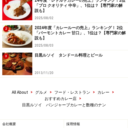
24年度「レトルトカレーの売上」ランキング！2位
1
ック・ナンで食べ、赤ワインで流し込む喜びを知ってし
「プロ クオリティ 中辛」、1位は？【専門家の解
説も】
まったら、次はインドへの旅客券を注文しているかも知
2025/08/02
れません。
2024年度「カレールーの売上」ランキング！ 2位
2
「バーモントカレー 甘口」、1位は？【専門家の解
説も】
2025/08/03
逃せないカレー3品、チリマトンは限定カレ
目黒ルソイ タンドール料理とビール
3
ー、無いときはチリチキンを
2013/11/20
ダルマクニ
>
>
>
>
All About
グルメ
フード・レストラン
カレー
ダルマクニはウルド豆とラジマ豆をバターとミルクで仕
>
おすすめカレー店
目黒ルソイ パンジャーブカレーと数種のナン
上げたカレーです。ダルマッカニーのというメニュー名
もありますが、これはダルマクニと同じカレーで、マッ
カニーという名はバターのブランド名からきていると聞
会社概要
採用情報