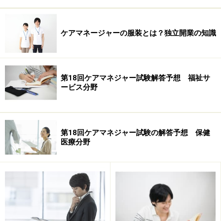
ケアマネージャーの服装とは？独立開業の知識
例えば、介護認定審査会と介護保険審査会は何が違うの
かイメージしにくいと思います。他にも、介護保険事業
第18回ケアマネジャー試験解答予想 福祉サ
ービス分野
計画と介護保険支援計画などミスしやすいポイントがい
くつかあります。理解していてもケアレスミスや忘れて
しまうこともありますので、まずは理解と反復を繰り返
しながら勉強を進めてください。
第18回ケアマネジャー試験の解答予想 保健
医療分野
介護保険法施行の背景を知る
介護保険法施行についてどのような背景から施行に至っ
たのかを知ることが大切です。我が国における高齢化率
の変遷や国の財政事情、高齢者と切り離せない医療の課