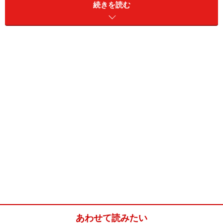
介護支援分野は、介護保険法をベースに構築されていま
続きを読む
す。ですから、介護保険法とは何かを中心に理解してい
く必要があります。問題集を見ると、高い確率で出題さ
れているのが国・都道府県・市町村との関係についてで
す。それぞれの役割をしっかりと理解しましょう。しか
し、出題には漢字が多く使われ、紛らわしい表現となっ
ており、ケアレスミスを連発しやすいので注意してくだ
さい。
あわせて読みたい