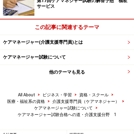
第17回ケアマネジャー試験の解答予想 福祉
サービス
この記事に関連するテーマ
次のページ
では介護保険制度の概要について解説しま
す。
ケアマネージャー(介護支援専門員)とは
ケアマネージャー試験について
※記事内容は執筆時点のものです。最新の内容をご確認くださ
い。
他のテーマも見る
次のページへ
1
/
2
>
>
>
All About
ビジネス・学習
資格・スクール
>
>
医療・福祉系の資格
介護支援専門員（ケアマネジャー）
>
ケアマネージャー試験について
ケアマネージャー試験合格への道・介護支援分野 1