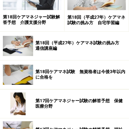
題などは知っておいた方が良いでしょう。介護保険法施
行に至る背景のポイントとしては、高齢化はどのような
第18回ケアマネジャー試験解
第18回（平成27年）ケアマネ
答予想 介護支援分野
試験の挑み方 自宅学習編
スピードで進んで来たのか、今まで要介護高齢者への対
応はどうしていたのか、措置制度とは何かそして問題点
は何か、社会保険方式へと切り替わる必要があったの
第18回（平成27年）ケアマネ試験の挑み方
か、などです。流れが理解できるとイメージができます
通信講座編
ので、応用問題が出ても正答率が高まります。
第18回ケアマネ試験 無資格者は今後3年以内
に合格を
第17回ケアマネジャー試験の解答予想 保健
医療分野