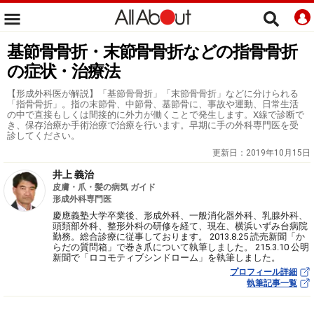
基節骨骨折・末節骨骨折などの指骨骨折
の症状・治療法
【形成外科医が解説】「基節骨骨折」「末節骨骨折」などに分けられる
「指骨骨折」。指の末節骨、中節骨、基節骨に、事故や運動、日常生活
の中で直接もしくは間接的に外力が働くことで発生します。X線で診断で
き、保存治療か手術治療で治療を行います。早期に手の外科専門医を受
診してください。
更新日：
2019年10月15日
井上 義治
皮膚・爪・髪の病気 ガイド
形成外科専門医
慶應義塾大学卒業後、形成外科、一般消化器外科、乳腺外科、
頭頚部外科、整形外科の研修を経て、現在、横浜いずみ台病院
勤務。総合診療に従事しております。 2013.8.25 読売新聞「か
らだの質問箱」で巻き爪について執筆しました。 215.3.10 公明
新聞で「ロコモティブシンドローム」を執筆しました。
プロフィール詳細
執筆記事一覧