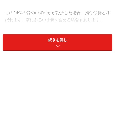
この14個の骨のいずれかが骨折した場合、指骨骨折と呼
ばれます。掌にある中手骨を含める場合もあります。
＜目次＞
続きを読む
指の骨折が多い年齢・性差
指骨骨折の症状
指骨骨折の診断
指骨骨折の治療法……保存治療と手術治療
指骨骨折の予後