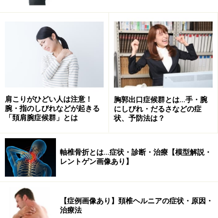
骨折部位の腫脹、疼痛、隣接する関節の可動域の低下な
どがみられます。指の形が変形することもあります。
指骨骨折の診断
■単純X線
肩こりがひどい人は注意！
胸郭出口症候群とは…手・腕
単純X線写真は放射線被爆量も少なく、費用もわずか。
腕・指のしびれなどが起きる
にしびれ・だるさなどの症
その場で撮影も終了し当日説明を受けられるので、整形
「頚肩腕症候群」とは
状、予防法は？
外科では必ず施行します。
軸椎骨折とは…症状・診断・治療【模型解説・
レントゲン画像あり】
指単純X線側面像
■CT
【症例画像あり】頚椎ヘルニアの症状・原因・
治療法
単純X線で診断がつかない場合でもCTであれば診断可能