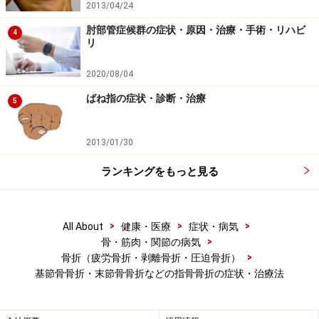
2013/04/24
うっ血性心不全、心筋梗塞、無菌性髄膜炎、肝障害、ラ
肘部管症候群の症状・原因・治療・手術・リハビ
イ症候群など重症な脳障害、横紋筋融解症、脳血管障害
4
リ
胃炎。
2020/08/04
・ロキソニン……1錠22.3円で1日3回食後に服用。副作用
ばね指の症状・診断・治療
5
はボルタレンと同様です。
2013/01/30
どちらの薬でも胃潰瘍を合併することがありますので、
胃薬、抗潰瘍薬などと一緒に処方されます。
ランキングをもっと見る
>
>
>
All About
健康・医療
症状・病気
■手術治療
>
骨・筋肉・関節の病気
骨片が多数あるもの、骨欠損があるもの、整復した骨片
>
骨折（疲労骨折・剥離骨折・圧迫骨折）
の位置が正常な位置関係にない場合、関節内骨折で保存
基節骨骨折・末節骨骨折などの指骨骨折の症状・治療法
的名治療では変形治癒となる可能性が高い場合、保存治
療で癒合しない場合などが手術の対象となります。