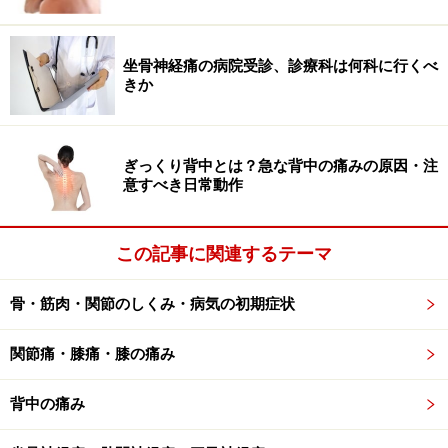
です。
坐骨神経痛の病院受診、診療科は何科に行くべ
きか
ぎっくり背中とは？急な背中の痛みの原因・注
意すべき日常動作
この記事に関連するテーマ
骨・筋肉・関節のしくみ・病気の初期症状
関節痛・膝痛・膝の痛み
指骨骨折の治療法……保存治療と手術治療
背中の痛み
指骨骨折の治療として保存療法、手術療法の2つの治療
法があります。