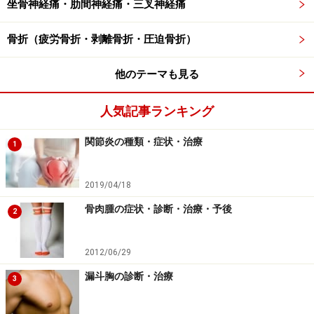
坐骨神経痛・肋間神経痛・三叉神経痛
■保存治療
骨折（疲労骨折・剥離骨折・圧迫骨折）
初期治療として骨折した骨をもとの状態に戻す整復を行
い、シーネで固定を行う保存治療をまず行います。整復
他のテーマも見る
の状態がよければ、このまま時間をかけて骨折した部位
の骨癒合をはかります。長期間の固定が必要となります
人気記事ランキング
ので、運動、仕事の制限があります。
関節炎の種類・症状・治療
1
●鎮痛薬
2019/04/18
ボルタレン、ロキソニンなど非ステロイド消炎鎮痛薬
（NSAIDと省略されます）を用います。
骨肉腫の症状・診断・治療・予後
2
・ボルタレン……1錠15.3円で1日3回食後に服用。副作用
2012/06/29
は胃部不快感、浮腫、発疹、ショック、消化管潰瘍、再
漏斗胸の診断・治療
3
生不良性貧血、皮膚粘膜眼症候群、急性腎不全、ネフロ
ーゼ、重症喘息発作（アスピリン喘息）、間質性肺炎、