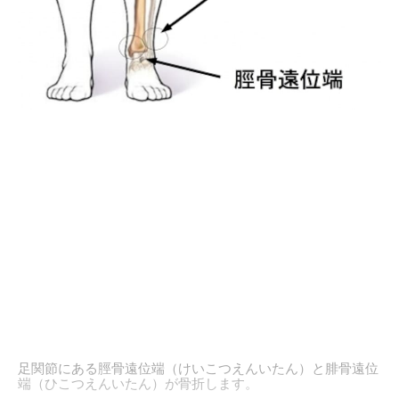
足関節にある脛骨遠位端（けいこつえんいたん）と腓骨遠位
端（ひこつえんいたん）が骨折します。