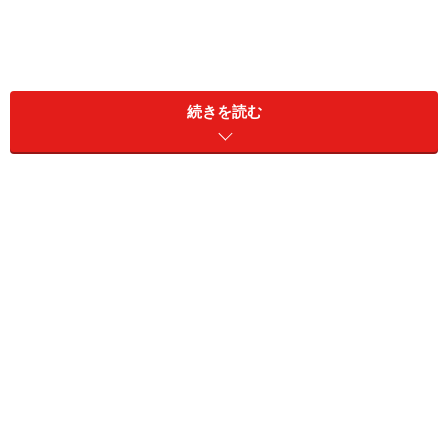
足関節骨折が多い年齢・性差
続きを読む
運動、事故などに伴い発生する骨折ですので、あらゆる
年齢層に発生します。一般の人にも発生しますし、スポ
ーツ選手などでもみられます。男性に多い骨折ですが、
女性にも発生します。
足関節骨折の症状
骨折部位の腫脹、疼痛、膝関節の可動域の低下などがみ
られます。下腿の形が変形することもあります。骨折し
た部位に加重ができませんので歩行が難しくなります。