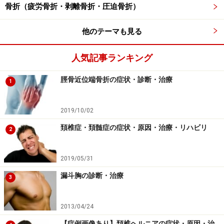
足関節骨折の治療法
骨折（疲労骨折・剥離骨折・圧迫骨折）
【保存的治療】
他のテーマも見る
転位の少ない足関節骨折の治療では、保存療法といって
ギプス固定などで治癒することが可能です。2週間は歩
人気記事ランキング
行での荷重はできないので松葉杖を使用します。その後
約2ヶ月間ヒール付きのギプスで足関節を固定する治療
脛骨近位端骨折の症状・診断・治療
1
を行います。
2019/10/02
■鎮痛薬
頚椎症・頚髄症の症状・原因・治療・リハビリ
2
ボルタレン、ロキソニンなど非ステロイド消炎鎮痛薬
（NSAIDと省略されます）を用います。
2019/05/31
ボルタレン……1錠15.3円で1日3回食後に服用。副作
漏斗胸の診断・治療
3
用は胃部不快感、浮腫、発疹、ショック、消化管潰
瘍、再生不良性貧血、皮膚粘膜 眼症候群、急性 腎不
2013/04/24
全、ネフローゼ、重症喘息発作（アスピリン喘
【症例画像あり】頚椎ヘルニアの症状・原因・治