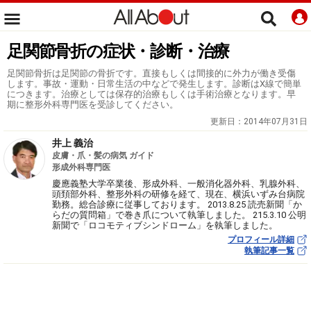
足関節骨折の症状・診断・治療
足関節骨折は足関節の骨折です。直接もしくは間接的に外力が働き受傷
します。事故・運動・日常生活の中などで発生します。診断はX線で簡単
につきます。治療としては保存的治療もしくは手術治療となります。早
期に整形外科専門医を受診してください。
更新日：
2014年07月31日
井上 義治
皮膚・爪・髪の病気 ガイド
形成外科専門医
慶應義塾大学卒業後、形成外科、一般消化器外科、乳腺外科、
頭頚部外科、整形外科の研修を経て、現在、横浜いずみ台病院
勤務。総合診療に従事しております。 2013.8.25 読売新聞「か
らだの質問箱」で巻き爪について執筆しました。 215.3.10 公明
新聞で「ロコモティブシンドローム」を執筆しました。
プロフィール詳細
執筆記事一覧