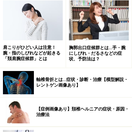
外科では必ず施行します。
足関節正面X線像。脛骨遠位端と腓骨遠位端に骨折を認めま
す。
肩こりがひどい人は注意！
胸郭出口症候群とは…手・腕
腕・指のしびれなどが起きる
にしびれ・だるさなどの症
「頚肩腕症候群」とは
状、予防法は？
■CT
単純X線で診断が難しい場合でもCTであれば診断可能で
す。
軸椎骨折とは…症状・診断・治療【模型解説・
レントゲン画像あり】
足関節単純CT像。脛骨骨折の診断が容易です。
【症例画像あり】頚椎ヘルニアの症状・原因・
治療法
CTではコンピューターの計算で骨の3次元画像を得ら
れ、立体をわかりやすく把握できます。