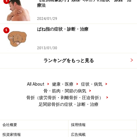
息）、間質性肺炎、うっ血性心不全、心筋梗塞、無
4
療法
菌性髄膜炎、肝障害、ライ症候群など重症な脳障
害、横紋 筋融解症、脳血管障害胃炎。
2024/01/29
ロキソニン……1錠22.3円で1日3回食後に服用。副作
ばね指の症状・診断・治療
5
用はボルタレンと同様です。
2013/01/30
どちらの薬でも胃潰瘍を合併することがありますので、
胃薬、抗潰瘍薬などと一緒に処方されます。
ランキングをもっと見る
【手術】
転位の大きい骨折、靭帯損傷を合併した骨折などでは手
>
>
>
All About
健康・医療
症状・病気
>
骨・筋肉・関節の病気
術を選択します。
>
骨折（疲労骨折・剥離骨折・圧迫骨折）
足関節骨折の症状・診断・治療
金属製のネジと板で骨折を固定しました。
会社概要
採用情報
投資家情報
広告掲載