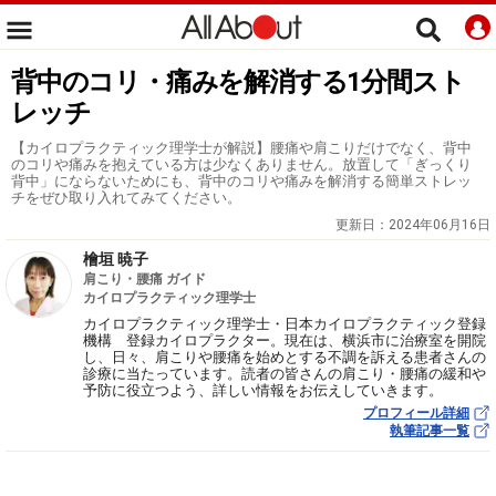
背中のコリ・痛みを解消する1分間スト
レッチ
【カイロプラクティック理学士が解説】腰痛や肩こりだけでなく、背中
のコリや痛みを抱えている方は少なくありません。放置して「ぎっくり
背中」にならないためにも、背中のコリや痛みを解消する簡単ストレッ
チをぜひ取り入れてみてください。
更新日：
2024年06月16日
檜垣 暁子
肩こり・腰痛 ガイド
カイロプラクティック理学士
カイロプラクティック理学士・日本カイロプラクティック登録
機構 登録カイロプラクター。現在は、横浜市に治療室を開院
し、日々、肩こりや腰痛を始めとする不調を訴える患者さんの
診療に当たっています。読者の皆さんの肩こり・腰痛の緩和や
予防に役立つよう、詳しい情報をお伝えしていきます。
プロフィール詳細
執筆記事一覧