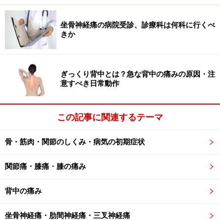
1. 体の前で両手を組み、輪をつくります。
坐骨神経痛の病院受診、診療科は何科に行くべ
きか
2. 肩甲骨の間を開くように前方へ伸ばして静止。深呼吸
をゆっくり2回します。
ぎっくり背中とは？急な背中の痛みの原因・注
意すべき日常動作
3. 先ほどより上の位置に輪をつくります。
4. 同様に斜め上方へ手を伸ばし、静止して深呼吸をゆっ
くり2回しましょう。
この記事に関連するテーマ
5. 頭上で手を組み輪をつくります。
骨・筋肉・関節のしくみ・病気の初期症状
関節痛・膝痛・膝の痛み
6. 手を天井方向へ伸ばしていき、静止して深呼吸をゆっ
くり2回行いましょう。
背中の痛み
坐骨神経痛・肋間神経痛・三叉神経痛