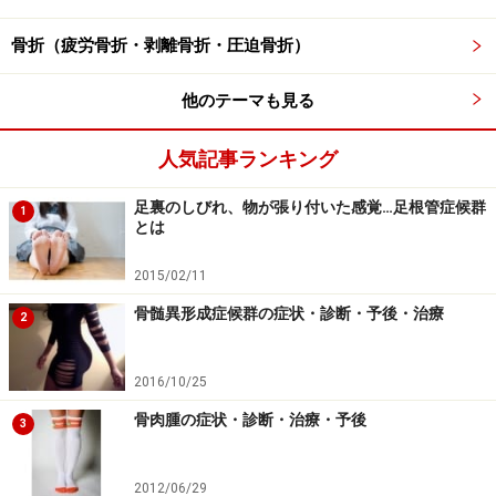
体の横側の筋肉を意識するストレッチ
骨折（疲労骨折・剥離骨折・圧迫骨折）
普段は意識をしなければ、なかなか深く呼吸をする機会
も無いのではないでしょうか。こうして、大きく深く呼
他のテーマも見る
吸をすることで、胸郭の動きやそれに伴う筋肉の張りか
ら、その日の背中の筋肉の緊張度合いを知ることも、コ
人気記事ランキング
リを悪化させないためには必要であると思います。
足裏のしびれ、物が張り付いた感覚…足根管症候群
1
とは
次は、体の横側の筋肉を意識しながら、気持ちよく伸ば
せるストレッチ法です。さっそく試してみましょう。
2015/02/11
骨髄異形成症候群の症状・診断・予後・治療
2
1. 頭上で手を組み輪をつくり、上方へ伸びてみましょ
2016/10/25
う。そしていったん伸びを緩めます。
骨肉腫の症状・診断・治療・予後
3
2. そのまま右側に上半身を傾け、斜め上方へ手を伸ば
し、そのまま静止して2回深呼吸をしましょう。
2012/06/29