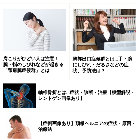
背中のコリ・痛みを和らげる方法は？ 深呼
吸しながら筋肉を伸ばすストレッチ
胸郭の動きに関わる筋肉への血行不良から筋肉の栄養不
足、酸欠状態が続くと、背中の筋肉のコリが慢性化し、
肩こりがひどい人は注意！
胸郭出口症候群とは…手・腕
いわゆる「ぎっくり背中」のような急な背中の痛みを引
腕・指のしびれなどが起きる
にしびれ・だるさなどの症
「頚肩腕症候群」とは
状、予防法は？
き起す原因にもなってしまいます。
日常生活の中でも、なるべく呼吸による胸郭の動きを意
軸椎骨折とは…症状・診断・治療【模型解説・
識しながらストレッチを行うようにしましょう。気持ち
レントゲン画像あり】
が良くできるストレッチなので、デスクワークの合間に
することで、リフレッシュ効果も期待できます。
【症例画像あり】頚椎ヘルニアの症状・原因・
治療法