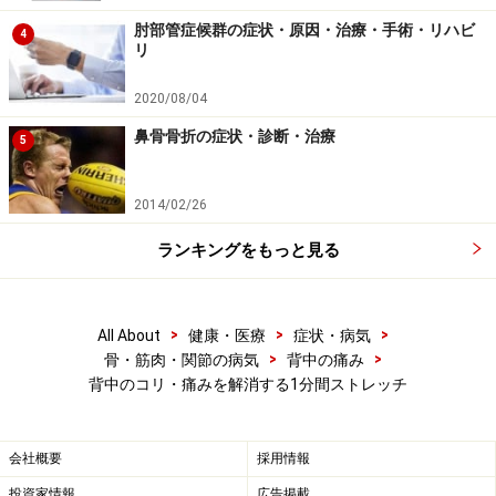
肘部管症候群の症状・原因・治療・手術・リハビ
4
リ
3. もとの位置に腕を戻します。そして、再度上方へ伸び
てみましょう。そして伸びを緩めます。
2020/08/04
鼻骨骨折の症状・診断・治療
5
4. 左側に上半身を傾け、斜め上方へ手を伸ばし、そのま
ま静止して2回深呼吸をしましょう。
2014/02/26
時間がないときは、一連のストレッチを1分間程度行う
ランキングをもっと見る
だけでも大丈夫。筋肉の緊張がほぐれていきます。時間
の許す時は少し回数を増やしてリラックスするととも
に、ぎっくり背中を起こしにくい身体づくりを目指しま
>
>
>
All About
健康・医療
症状・病気
>
>
骨・筋肉・関節の病気
背中の痛み
しょう。
背中のコリ・痛みを解消する1分間ストレッチ
※記事内容は執筆時点のものです。最新の内容をご確認くださ
い。
※当サイトにおける医師・医療従事者等による情報の提供は、診
会社概要
採用情報
断・治療行為ではありません。診断・治療を必要とする方は、適
切な医療機関での受診をおすすめいたします。記事内容は執筆者
投資家情報
広告掲載