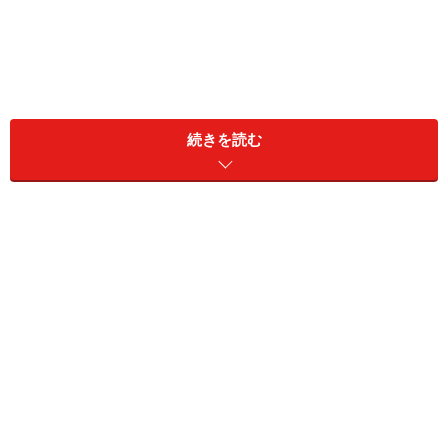
一般的に「背中」と呼ばれる「胸椎」。この部分は、姿
続きを読む
勢を保つ時に重要な働きをする筋肉が、過度に緊張する
と、影響を受けやすい部分でもあります。
デスクワークでも立ち仕事でも、仕事を頑張った後に、
背中の筋肉に張りを感じたり、凝り固まっていると思っ
たりすることがあると思います。この時に深呼吸をする
と、あばら骨付近に筋肉がひきつれるような痛みを感じ
ることもあるかもしれません。
内臓を囲むようにあばら骨で構成されている「胸郭」
は、腹筋や背部の筋肉、そして呼吸をする際に働く筋肉