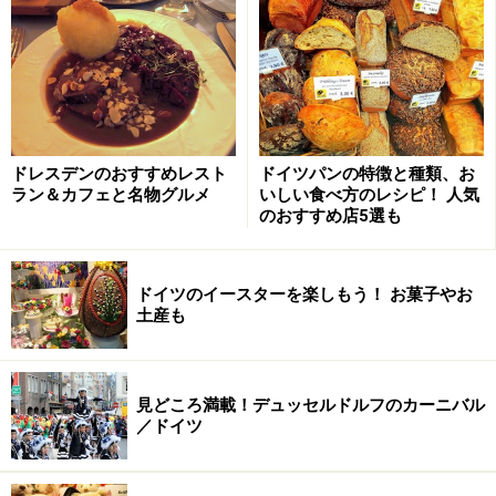
ドレスデンのおすすめレスト
ドイツパンの特徴と種類、お
ラン＆カフェと名物グルメ
いしい食べ方のレシピ！ 人気
のおすすめ店5選も
素材の旨みを最大限にいかしつつ盛り付けも美しいアートの
ドイツのイースターを楽しもう！ お菓子やお
ような一皿。（C）Jellyfish
土産も
ジェリーフィッシュのメニューは、その日に仕入れた素
材によって決まります。魚は必ず丸ごと仕入れ、店で捌
見どころ満載！デュッセルドルフのカーニバル
くので鮮度は抜群。素材の良さを最大限にいかして、
／ドイツ
様々なクリエイションが生み出されていきます。