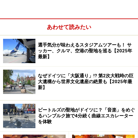
ジェリーフィッシュが選んだ場所は、多くのシーフード
レストランが店を構える港の近くではなくて、ハンブル
あわせて読みたい
クのオルタナティブエリアといわれるシャンツェン地
区。個性的なカフェやショップが集まる人気エリアです
選手気分が味わえるスタジアムツアーも！ サ
ッカー、クルマ、空港の聖地を巡る【2025年
が、ハンブルクのシーフードレストランにつきものの、
最新】
港の景色はありません。ジェリーフィッシュは料理で勝
負する店。ここでは、今までにないアーティスティック
なぜドイツに「大阪通り」!? 第2次大戦時の巨
な魚料理を堪能することができます。
大遺構から世界文化遺産の絶景も【2025年最
新】
素材を生かしたクリエイティブな魚料理
ビートルズの聖地がドイツに？「音楽」をめぐ
るハンブルク旅で4分続く曲線エスカレーター
を体験