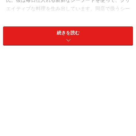
氏。彼は毎日仕入れる新鮮なシーフードを使って、クリ
エイティブな料理を生み出しています。同店で扱うシー
フードは、環境に配慮して採り、育てられたもの。シー
フード専門店で「サステナビリティ（持続可能性）」を
続きを読む
掲げるというのは、なかなか思い切った選択で、とても
意義あることだと思います。