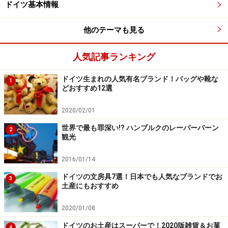
ドイツ基本情報
す火の入れ方にも技が感じられます。下に敷かれている
のは、仔牛の頭と頬肉を4時間以上煮込んだもの。シー
他のテーマも見る
フードが主役だけれど、目立たないところに肉を使って
アクセントをつけるのが好きだと、シェフはおっしゃっ
人気記事ランキング
ていました。
ドイツ生まれの人気有名ブランド！バッグや靴な
1
どおすすめ12選
新鮮な魚介類は生で食べるのが一番、と思っていました
が、シェフの技術とセンスで何倍も美味しくなるのだ
2020/02/01
と、ジェリーフィッシュの料理をいただいてしみじみと
世界で最も罪深い!? ハンブルクのレーパーバーン
2
観光
感じました。ハンブルクでシーフードを堪能したいけれ
ど、せっかくならば手の込んだ料理に感動したい、景色
2016/01/14
よりも美食重視、という食いしん坊におすすめしたいレ
ドイツの文房具7選！日本でも人気なブランドでお
3
ストランです。
土産にもおすすめ
2020/01/08
＜DATA＞
■
Jellyfish
ドイツのお土産はスーパーで！2020版雑貨＆お菓
4