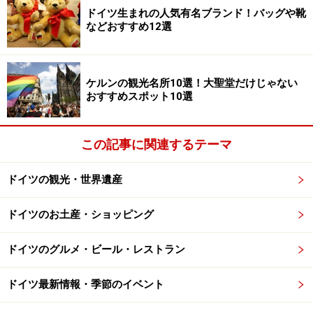
ドイツ生まれの人気有名ブランド！バッグや靴
などおすすめ12選
色合いも美しいマグロとアボカドのガスパチョ
この日のアミューズは、マルセイユ近郊で採れた生牡
ケルンの観光名所10選！大聖堂だけじゃない
蠣。前菜に出されたのは、マグロとアボカドの組み合わ
おすすめスポット10選
せ。これだけでも美味しくないはずがない黄金コンビで
すが、そこに黄色いガスパチョが注がれます。これが今
この記事に関連するテーマ
までに味わったことのない、ハッとするような美味しさ
で、うんうん唸りながらいただきました。
ドイツの観光・世界遺産
ドイツのお土産・ショッピング
ドイツのグルメ・ビール・レストラン
見えない部分も手間暇かけられたタコ料理
ドイツ最新情報・季節のイベント
続いて、同店のイチオシというタコを使った一皿。グリ
ルされたタコはとても香ばしくて柔らか。旨みを引き出