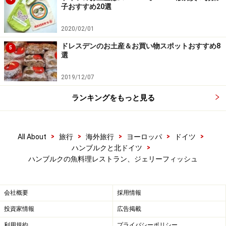
子おすすめ20選
住所：Weidenallee 12
TEL：040-4105414
2020/02/01
営業時間：火～金曜 12:00～14:30 18:00～22:00 土・日
ドレスデンのお土産＆お買い物スポットおすすめ8
5
18:00～22:00 月曜定休
選
アクセス：Sternschanze駅より徒歩3分
2019/12/07
予算：ランチは3皿コースが 30ユーロ、ディナーはメイ
ン料理が30ユーロ前後
ランキングをもっと見る
※記事内容は執筆時点のものです。最新の内容をご確認くださ
い。
※海外を訪れる際には最新情報の入手に努め、「
外務省 海外安全
>
>
>
>
>
All About
旅行
海外旅行
ヨーロッパ
ドイツ
ホームページ
」を確認するなど、安全確保に十分注意を払ってく
>
ハンブルクと北ドイツ
ださい。
ハンブルクの魚料理レストラン、ジェリーフィッシュ
会社概要
採用情報
投資家情報
広告掲載
利用規約
プライバシーポリシー