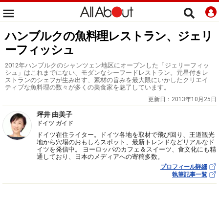
ハンブルクの魚料理レストラン、ジェリ
ーフィッシュ
2012年ハンブルクのシャンツェン地区にオープンした「ジェリーフィッ
シュ」はこれまでにない、モダンなシーフードレストラン。元星付きレ
ストランのシェフが生み出す、素材の旨みを最大限にいかしたクリエイ
ティブな魚料理の数々が多くの美食家を魅了しています。
更新日：
2013年10月25日
坪井 由美子
ドイツ ガイド
ドイツ在住ライター。ドイツ各地を取材で飛び回り、王道観光
地から穴場のおもしろスポット、最新トレンドなどリアルなド
イツを発信中。 ヨーロッパのカフェ＆スイーツ、食文化にも精
通しており、日本のメディアへの寄稿多数。
プロフィール詳細
執筆記事一覧