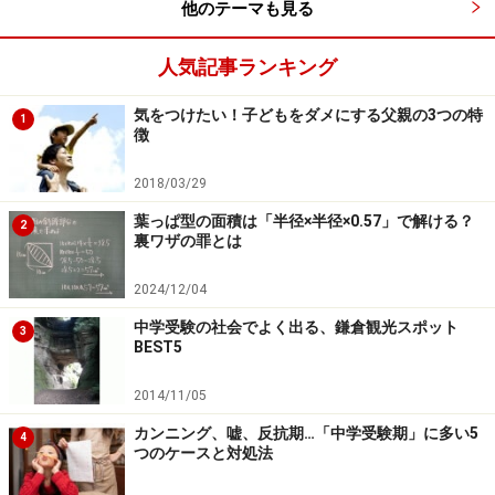
他のテーマも見る
人気記事ランキング
気をつけたい！子どもをダメにする父親の3つの特
1
徴
2018/03/29
葉っぱ型の面積は「半径×半径×0.57」で解ける？
2
裏ワザの罪とは
2024/12/04
中学受験の社会でよく出る、鎌倉観光スポット
3
BEST5
2014/11/05
カンニング、嘘、反抗期…「中学受験期」に多い5
4
つのケースと対処法