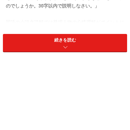
のでしょうか。30字以内で説明しなさい。」
国語の小説文読解では登場人物の心情理解がポイントに
なります。この問題では、「好きな異性にわざとそっけ
ない態度を取る少年の心」を説明することが求められて
続きを読む
います。男子よりも恋愛に関心を持ち始めるのが早い傾
向にある女子や、男子でも精神年齢が高ければ、あっさ
りと書けてしまう記述問題です。ただ、これが偏差値50
を超える中堅以上の学校の入試問題だと、さらにワンラ
ンク上の心情理解を問われます。
問題：「――(2)で『祖母は今にも沈みそうな夕日に照ら
され、古い卒業アルバムの写真を眺めていた。そして突
然ほほを一筋の涙がつたった』とあるがなぜか。涙の意
味がわかるように50字以内で説明しなさい。」