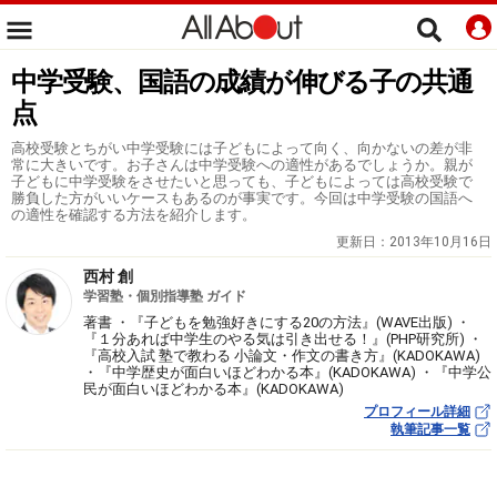
中学受験、国語の成績が伸びる子の共通
点
高校受験とちがい中学受験には子どもによって向く、向かないの差が非
常に大きいです。お子さんは中学受験への適性があるでしょうか。親が
子どもに中学受験をさせたいと思っても、子どもによっては高校受験で
勝負した方がいいケースもあるのが事実です。今回は中学受験の国語へ
の適性を確認する方法を紹介します。
更新日：
2013年10月16日
西村 創
学習塾・個別指導塾 ガイド
著書 ・『子どもを勉強好きにする20の方法』(WAVE出版) ・
『１分あれば中学生のやる気は引き出せる！』(PHP研究所) ・
『高校入試 塾で教わる 小論文・作文の書き方』(KADOKAWA)
・『中学歴史が面白いほどわかる本』(KADOKAWA) ・『中学公
民が面白いほどわかる本』(KADOKAWA)
プロフィール詳細
執筆記事一覧