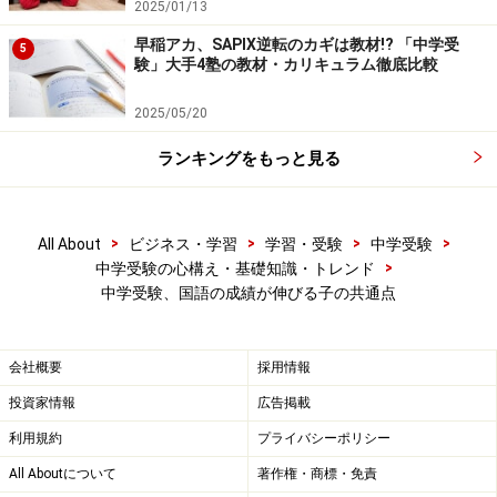
2025/01/13
早稲アカ、SAPIX逆転のカギは教材!? 「中学受
5
験」大手4塾の教材・カリキュラム徹底比較
2025/05/20
ランキングをもっと見る
>
>
>
>
All About
ビジネス・学習
学習・受験
中学受験
>
中学受験の心構え・基礎知識・トレンド
中学受験、国語の成績が伸びる子の共通点
会社概要
採用情報
投資家情報
広告掲載
利用規約
プライバシーポリシー
All Aboutについて
著作権・商標・免責