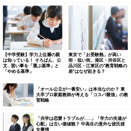
中学受験の国語の文章読解にはテクニックだけではどう
にもならない精神年齢の壁が存在します。論説文もはっ
きりと精神年齢による有利不利がはっきり出ます。例え
ば、論文のテーマには次のようなものも選ばれます。
「肉親の死と向き合うことで初めて実感する生の意
【中学受験】学力上位層の親
東京で「お受験熱」が高い
味」
は知っている！ そろばん、公
街・低い街。港区・渋谷区と
文…習い事を「選ぶ基準」と
品川区・江東区の“教育戦略の
「過去と未来とのつながりから考える現在」
「やめる基準」
差”はなぜ起きる？
「歴史に対する西洋と日本でのとらえ方の違い」
「オール公立が一番安い」は本当なのか？ 東
小学生でも容赦なく、抽象世界の理解を求められるわけ
大卒プロ家庭教師が考える「コスパ最強」の教
です。
育戦略
さて、いががでしたでしょうか。中学受験はある意味、
「共学は恋愛トラブルが……」「学力の失速が
「取扱注意の危険物」です。軽く考えると失敗します。
心配」は古い価値観？ 中高生の意外な彼氏彼
女事情
子どもの受験適正を慎重に見極めてくださいね。