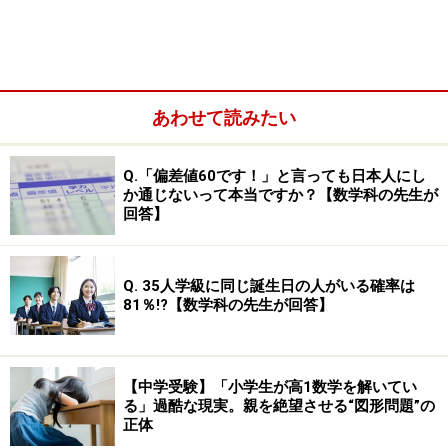
祖母の感傷に浸るに至った心理状態を、「今にも沈みそ
うな夕日」に込められた象徴的な意味を明らかにしつつ
50字でまとめることが要求されているのです。塾の国語
の授業では、天気や太陽の様子はそのまま登場人物の心
あわせて読みたい
情を表していることを説明します。ですから、夕日が祖
母の終盤を迎えつつある人生をたとえていることは勘の
Q.「偏差値60です！」と言っても日本人にし
いい子なら気づくことができます。
か通じないって本当ですか？【数学科の先生が
回答】
でも、「自分の将来に対して希望に満ちていた無邪気で
幸せな子ども時代に思いを巡らし、決して戻ることはで
Q. 35人学級に同じ誕生日の人がいる確率は
きない現実との差に懐かしさと寂しさを感じる」という
81％!?【数学科の先生が回答】
祖母の心境までは、いくら記述問題攻略のテクニックを
身につけても、なかなか答えられるものではありませ
ん。精神的に幼い子はいくら努力して解法テクニックを
【中学受験】「小学生が高1数学を解いてい
る」過酷な現実。親を絶望させる“図形問題”の
学んでも、「わからないものは、わからない」と言い切
正体
った理由がお分かりでしょうか。