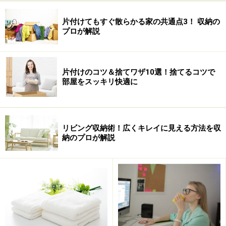
しました。
片付けてもすぐ散らかる家の共通点3！ 収納の
予備のペーパーを使ったら頭上のケースから補充するよ
プロが解説
うにしています。
※記事内容は執筆時点のものです。最新の内容をご確認くださ
片付けのコツ＆捨てワザ10選！捨てるコツで
い。
部屋をスッキリ快適に
【編集部おすすめの購入サイト】
リビング収納術！広くキレイに見える方法を収
Amazonで人気の収納グッズをチェック！
納のプロが解説
楽天市場で人気の収納用品をチェック！