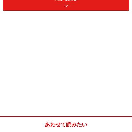
どれも、目立つ所にどさっと置いておきたくはない。
でも置いておかないと困る。
我が家では、頭上スペースに置きますが、全て入れ物に
入れてすっきり収納します。
100円ショップで購入したカゴと、組み立て式の段ボー
ル製ケースを使用。
トイレットペーパーの予備は、手の届く所におしゃれに
置きたかったので
あわせて読みたい
同じく100円ショップで購入したカゴを、麻ひもでつる