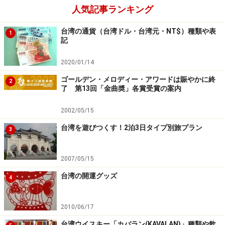
人気記事ランキング
台湾の通貨（台湾ドル・台湾元・NT$）種類や表
1
記
2020/01/14
ゴールデン・メロディー・アワードは賑やかに終
2
了 第13回「金曲奬」各賞受賞の案内
2002/05/15
台湾を遊びつくす！2泊3日タイプ別旅プラン
3
2007/05/15
台湾の開運グッズ
4
2010/06/17
台湾ウイスキー「カバラン(KAVALAN)」種類や飲