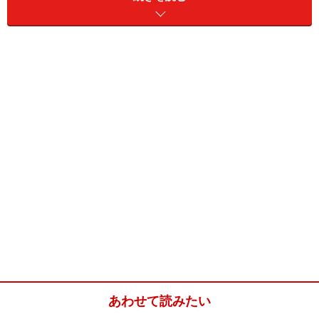
通常、国際線の飛行機の中は、初めての国に向かう人々
の期待感が充満し、楽しさが満ち溢れているものです。
ところが、国際線の船となると、様子はがらりと変わり
ます。乗客の大半が台湾からの買い出し組で占められる
ため、生活の場の一つのような様子となります。残念な
がら、この航路は現在就航していませんが、このような
海外旅行もあるのかと驚かされてしまいます。
旅行社が企画したパッケージの旅行などでは体験できな
い、一人旅ならではの旅の魅力に満ち溢れています。表
現も堅苦しい言い回しがなく、優しく美しい文体となっ
ています。その中に、著者の聡明さや判断力、行動力が
滲んでいます。
日本と台湾は歴史的に微妙な関係にある国です。台湾で
あわせて読みたい
巡り合った人たちとのやりとりから、日本人としてのア