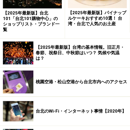
【2025年最新版】パイナップ
【2025年最新版】台北
Amazonで見る
ルケーキおすすめ10選！ 台
101「台北101購物中心」の
湾・台北で人気のお土産
ショップリスト・ブランド一
覧
※データは記事公開時点のものです。
【2025年最新版】台湾の基本情報。旧正月・
※記事内容は執筆時点のものです。最新の内容をご確認くださ
春節、祝祭日、中秋節はいつ？ 気候や気温
い。
は？
※海外を訪れる際には最新情報の入手に努め、「
外務省 海外安全
ホームページ
」を確認するなど、安全確保に十分注意を払ってく
ださい。
桃園空港・松山空港から台北市内へのアクセス
台北のWi-Fi・インターネット事情【2020年】