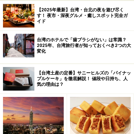
イデンティティを問い直すことにもつながりそうです。
【2025年最新】台湾・台北の夜を遊び尽く
す！ 夜市・深夜グルメ・癒しスポット完全ガ
イド
■微熱の島 台湾
著者：岸本葉子
出版社：凱風社
台湾のホテルで「歯ブラシがない」は常識？
2025年、台湾旅行者が知っておくべき2つの大
発売日：1996年11月1日
変化
定価：630円
【台湾土産の定番】サニーヒルズの「パイナッ
プルケーキ」を徹底解説！ 値段や日持ち、人
微熱の島台湾 (朝日文庫 き 13-1)
気の理由は？