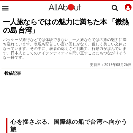
一人旅ならではの魅力に満ちた本 「微熱
の島 台湾」
パッケージ旅行などでは体験できない、一人旅ならではの旅の魅力に満
ち溢れています。表現も堅苦しい言い回しがなく、優しく美しい文体と
なっています。その中に、著者の聡明さや判断力、行動力が滲んでいま
す。日本人としてのアイデンティティを問い直すことにもつながりそう
な一冊です。
更新日：
2013年08月26日
投稿記事
心を揺さぶる、国際線の船で台湾へ向かう
旅