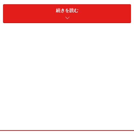
ド」と銘打っているだけあり、厚みも3mmくらいあって
続きを読む
しっかりとしている。クリップボードというと、紙を上
側でとめるものだが、これはなんと下側。
クリップボードの留め具は、ご覧の通り下側にある
下には幅3cmくらいのベージュ色のものがある。はたし
てこれを留め具と呼ぶべきか、ためらってしまうほどシ
ンプル。と言うのも、下側で縫い付けられているだけに
なっている。ただ、この縫い付けがかなりタイト。