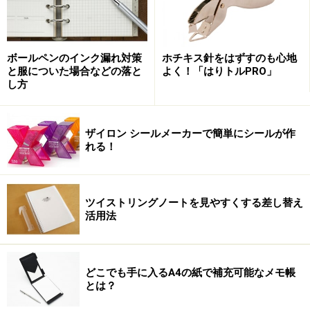
ボールペンのインク漏れ対策
ホチキス針をはずすのも心地
タイトなファイル
と服についた場合などの落と
よく！「はりトルPRO」
し方
裏返すと、もう一つの機能である書類を収納できるファ
イルスペースになっている。2つのポケットの口が互い
ザイロン シールメーカーで簡単にシールが作
違いに斜めにカットされていて、まるで着物の襟元を思
れる！
わせるデザインだ。先ほどの留め具でもそうだったが、
こちらもかなりタイトな作り。
ツイストリングノートを見やすくする差し替え
活用法
まるで着物の襟もとを思わせるファイル
どこでも手に入るA4の紙で補充可能なメモ帳
とは？
紙を収納する時は、クリアファイルのようにはいかず、