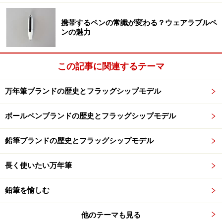
すき間に紙をスルスルと滑り込ませる格好になる。
携帯するペンの常識が変わる？ウェアラブルペ
ンの魅力
こちらのファイルスペースもキッチリと縫い付けられて、紙
をスライドさせないと入らない
この記事に関連するテーマ
万年筆ブランドの歴史とフラッグシップモデル
「キャリー」、つまり携帯する時には書類はこのタイト
なファイルに収納するのがよさそうだ。
ボールペンブランドの歴史とフラッグシップモデル
鉛筆ブランドの歴史とフラッグシップモデル
とても安定感のある収まり具合。
長く使いたい万年筆
ハリのあるこのベージュの素材は、驚いたことに紙製だとい
う。
鉛筆を愉しむ
あまりたくさんの書類を入れるというのは構造的にも相
他のテーマも見る