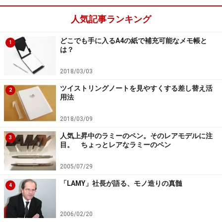
応しくない。用途としては、たとえばクライアントとの
人気記事ランキング
最終契約の場面で使うのが合っていると思う。
どこでも手に入るA4の紙で補充可能なメモ帳と
1
は？
凛とした雰囲気漂うクリップボード＆ファイルだ
2018/03/03
ツイストリングノートを見やすくする差し替え活
2
用法
ファイルスペースに契約書を忍ばせておいて、いざ契約
2018/03/09
書にサインとなれば、そこから契約書を取り出しクリッ
プボードに差し込み、ペンとともに差し出す。
人気上昇中のラミーのペン。そのレアモデルに注
3
目。 ちょっとレアなラミーのペン
こんな使い方がさまになると思う。
2005/07/29
「LAMY」社長が語る、モノ造りの真髄
4
カラーバリエーションは、ブラック、レッド、クリームの3
2006/02/20