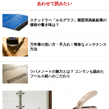
限りなく隙間がなくキッチリと縫い付けられている。
あわせて読みたい
接写をしてわかったが、留め具の先端がわずかに上を向いて
いる。
紙を差し込みやすくするためなのだろう。
ステッドラー「ルモグラフ」製図用高級鉛筆の
価格や書き味は？
試しにコピー用紙一枚をここに挟み込んでみた。奥まで
万年筆の洗い方・手入れ！簡単なメンテナンス
しっかり差し込んでみると、紙は意外にもしっかりと安
方法
定する。そのまま逆さまにしても紙は落ちてこなかっ
た。さすがに揺すると落ちてきてしまうが、クリップボ
ードとして普通に使う分にはそれほど問題はなさそう
ツバメノートの魅力とは？ コンランも認めた
だ。
フールス紙へのこだわり
下側で留めているだけとは言え、このように立てても紙は垂
れ下がることはなかった