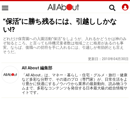
“保活”に勝ち残るには、引越ししかな
い!?
どれだけ保育園への入園活動“保活”をしようが、入れるかどうかは神のみ
ぞ知るところ。と言っても待機児童者数は地域ごとに格差があるのも事
実。ならば、復職への切符を手に入れるには、引越しが有効的とも言え
そうだ。
更新日：
2010年04月30日
All About 編集部
「All About」は、マネー・暮らし・住宅・グルメ・旅行・健康
など多彩な分野で、その道のプロ（専門家）が、日常生活をよ
り豊かに快適にするノウハウから業界の最新動向、読み物コラ
ムまで、多彩なコンテンツを発信する日本最大級の総合情報サ
イトです。