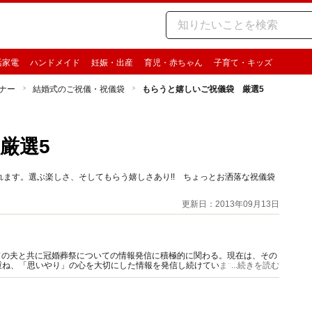
活家電
ハンドメイド
妊娠・出産
育児・赤ちゃん
子育て・キッズ
ナー
結婚式のご祝儀・祝儀袋
もらうと嬉しいご祝儀袋 厳選5
厳選5
ます。選ぶ楽しさ、そしてもらう嬉しさあり!! ちょっとお洒落な祝儀袋
更新日：2013年09月13日
前ガイドの夫と共に冠婚葬祭についての情報発信に積極的に関わる。現在は、その
重ね、「思いやり」の心を大切にした情報を発信し続けています。
...続きを読む