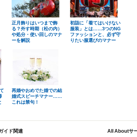
正月飾りはいつまで飾
初詣に「着てはいけない
る？外す時期（松の内）
服装」とは……3つのNG
や処分・使い回しのマナ
ファッションと、必ず守
ーを解説
りたい服選びのマナー
て
再婚やおめでた婚での結
掃
婚式スピーチマナー……
と
これは禁句！
ガイド関連
All Abou