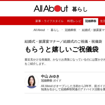
暮らし
家事・ライフスタイル
料理レシピ
冠婚葬祭
生
All About
暮らし
冠婚葬祭
結婚式・披露宴マ
結婚式・披露宴マナー
／結婚式のご祝儀・祝儀袋
もらうと嬉しいご祝儀袋 
最近見かける祝儀袋。かなりお洒落になっているのには驚かされ
をご紹介します。
中山 みゆき
冠婚葬祭 ガイド
All About がオープンした当初から3年半、
知識を生かして冠婚葬祭関連のアドバイス活動を