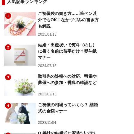
人気記事ランキング
ご祝儀袋の書き方……筆ペン以
1
外でもOK！なかづづみの書き方
も解説
2025/01/13
結婚・出産祝いで熨斗（のし）
2
に書く名前は苗字だけ？熨斗紙
マナー
2024/07/15
取引先の訃報への対応、弔電や
3
葬儀への参加・香典の確認など
2023/02/13
ご祝儀の相場っていくら？ 結婚
4
式の金額マナー
2023/11/04
Q.義妹の結婚式に家族5人で出