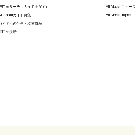
専門家サーチ（ガイドを探す）
All About ニュー
All Aboutガイド募集
All About Japan
ガイドへの仕事・取材依頼
国民の決断