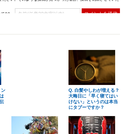
ミン
Q. 白髪やしわが増える？
は
大晦日に「早く寝てはい
伝
けない」というのは本当
にタブーですか？