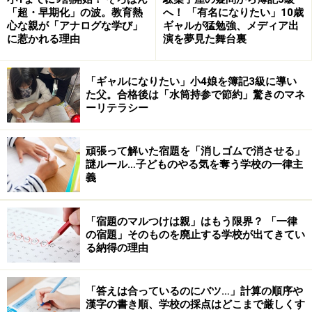
「超・早期化」の波。教育熱
へ！ 「有名になりたい」10歳
心な親が「アナログな学び」
ギャルが猛勉強、メディア出
に惹かれる理由
演を夢見た舞台裏
「ギャルになりたい」小4娘を簿記3級に導い
た父。合格後は「水筒持参で節約」驚きのマネ
ーリテラシー
頑張って解いた宿題を「消しゴムで消させる」
謎ルール…子どものやる気を奪う学校の一律主
義
「宿題のマルつけは親」はもう限界？ 「一律
の宿題」そのものを廃止する学校が出てきてい
る納得の理由
「答えは合っているのにバツ…」計算の順序や
漢字の書き順、学校の採点はどこまで厳しくす