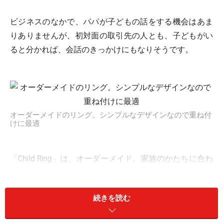
ビジネスのなかで、パパが子どもの話をする機会はあま
りありませんが、初対面の取引先の人とも、子どもがい
ると分かれば、会話のきっかけにもなりそうです。
オーダーメイドのリング。シンプルなデザインなので重ね付
けに最適
「Child Ring」は、オーダーメイド。家族のかたちに合わ
せて、自由にカスタマイズが可能です。男の子ならブル
ー、女の子ならピンクの石を入れたりすると、より気づ
続きを読む
いてもらいやすそう。結婚指輪に重ね付けしてもよし、
「Child Ring」だけでもよし。