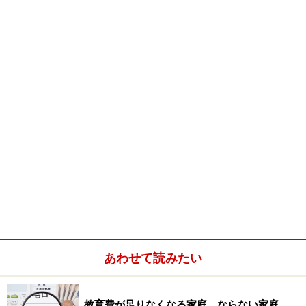
オシャレとして楽しみながら、社会全体がほんの少しよ
くなるアイデア。みなさんも、家族にぴったりのリング
をオーダーしてみませんか？
Webサイトでは、家族の写真を公開！
<DATA>
商品名：Child Ring
カラー：シルバー、イエローゴールド、ピンクゴール
あわせて読みたい
ド、ホワイトゴールド、プラチナ
参考価格：15000円～（※オーダー内容により異なりま
す）
教育費が足りなくなる家庭、ならない家庭……