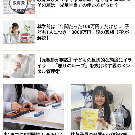
URL：
www.child-ring.com/
その差は「児童手当」の使い方だった？
※記事内容は執筆時点のものです。最新の内容をご確認くださ
い。
就学前は「年間たった100万円」だけど……子
※乳幼児の発育には個人差があります。記事内容は全ての乳幼児
ども1人につき「3000万円」説の真相【FPが
への有効性を保証するものではありません。気になる徴候が見ら
解説】
れる場合は、自己判断せず、必ず医療機関に相談してください。
【元教師が解説】子どもの反抗的な態度にイラ
【編集部おすすめの購入サイト】
イラ……「怒りのループ」を抜け出す親のメン
タル管理術
Amazonで子育ての書籍をチェック！
楽天市場で子育て関連の書籍をチェック！
小1までに9割開始！ そろばん
駄菓子屋の疑問から簿記3級