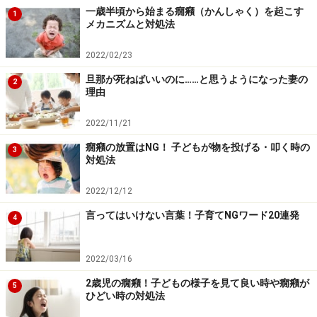
一歳半頃から始まる癇癪（かんしゃく）を起こす
1
メカニズムと対処法
2022/02/23
旦那が死ねばいいのに……と思うようになった妻の
2
理由
2022/11/21
癇癪の放置はNG！ 子どもが物を投げる・叩く時の
3
対処法
2022/12/12
言ってはいけない言葉！子育てNGワード20連発
4
2022/03/16
2歳児の癇癪！子どもの様子を見て良い時や癇癪が
5
ひどい時の対処法