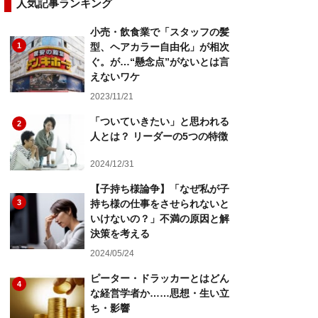
人気記事ランキング
小売・飲食業で「スタッフの髪
1
型、ヘアカラー自由化」が相次
ぐ。が…“懸念点”がないとは言
えないワケ
2023/11/21
「ついていきたい」と思われる
2
人とは？ リーダーの5つの特徴
2024/12/31
【子持ち様論争】「なぜ私が子
3
持ち様の仕事をさせられないと
いけないの？」不満の原因と解
決策を考える
2024/05/24
ピーター・ドラッカーとはどん
4
な経営学者か……思想・生い立
ち・影響