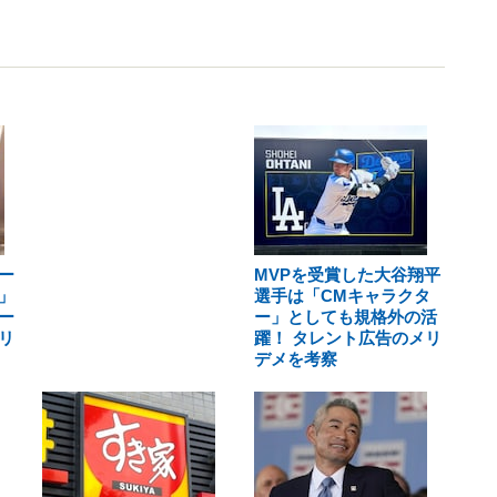
ー
MVPを受賞した大谷翔平
」
選手は「CMキャラクタ
ー
ー」としても規格外の活
リ
躍！ タレント広告のメリ
デメを考察