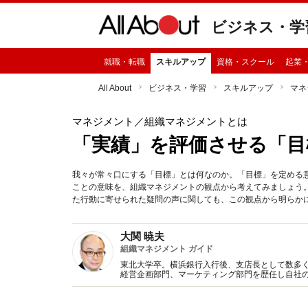
ビジネス・学
就職・転職
スキルアップ
資格・スクール
起業
All About
ビジネス・学習
スキルアップ
マネ
マネジメント
／組織マネジメントとは
「実績」を評価させる「目
我々が常々口にする「目標」とは何なのか。「目標」を定める
ことの意味を、組織マネジメントの観点から考えてみましょう
た行動に寄せられた疑問の声に関しても、この観点から明らか
大関 暁夫
組織マネジメント ガイド
東北大学卒。横浜銀行入行後、支店長として数多
経営企画部門、マーケティング部門を歴任し自社
業役員として企業運営に携わる。