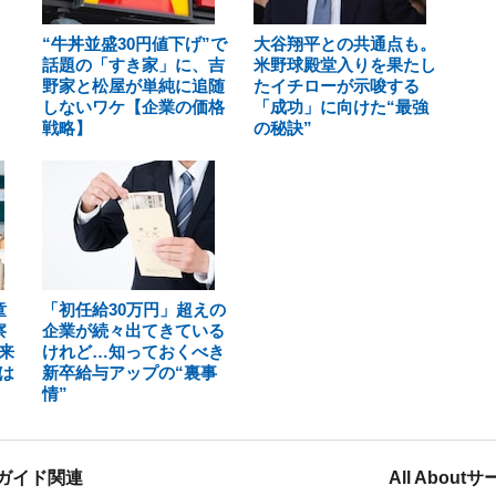
“牛丼並盛30円値下げ”で
大谷翔平との共通点も。
話題の「すき家」に、吉
米野球殿堂入りを果たし
野家と松屋が単純に追随
たイチローが示唆する
しないワケ【企業の価格
「成功」に向けた“最強
戦略】
の秘訣”
童
「初任給30万円」超えの
察
企業が続々出てきている
来
けれど…知っておくべき
は
新卒給与アップの“裏事
情”
ガイド関連
All Abou