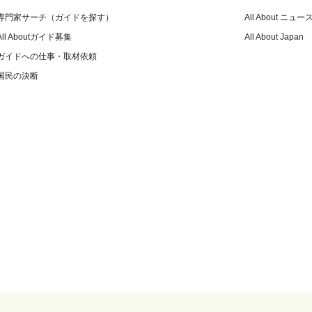
専門家サーチ（ガイドを探す）
All About ニュー
All Aboutガイド募集
All About Japan
ガイドへの仕事・取材依頼
国民の決断