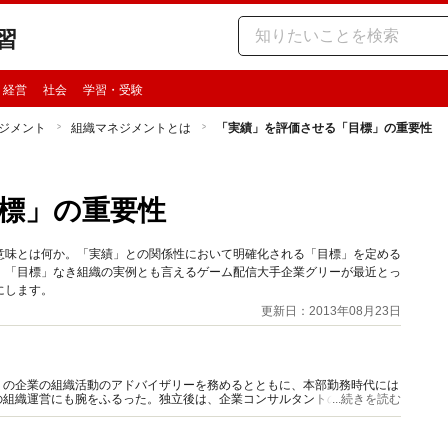
習
・経営
社会
学習・受験
ジメント
組織マネジメントとは
「実績」を評価させる「目標」の重要性
標」の重要性
意味とは何か。「実績」との関係性において明確化される「目標」を定める
。「目標」なき組織の実例とも言えるゲーム配信大手企業グリーが最近とっ
にします。
更新日：2013年08月23日
くの企業の組織活動のアドバイザリーを務めるとともに、本部勤務時代には
の組織運営にも腕をふるった。独立後は、企業コンサルタントの傍ら上場企
...続きを読む