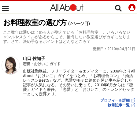
お料理教室の選び方
(2ページ目)
ここ数年は通いはじめる人が増えている「お料理教室」。いろいろなジ
ャンルやスタイルがあるからこそ、後悔しない教室選びがカギになりま
す。さて、決め手なるポイントはどんなところ？
更新日：
2010年04月01日
山口 佐知子
恋愛・おけいこ ガイド
出版社勤務後、フリーライター＆エディターに。2008年よりAll
About『おけいこ』ガイドをつとめ、「お料理合コン」「婚活
レッスンBest5」など、恋愛やモテに絡めた習い事を紹介した
記事が人気になる。その勢いに乗って、2010年8月からは『恋
愛』ガイドも兼任。「恋愛」と「おけいこ」のトレンドセッタ
ーとして定評アリ。
プロフィール詳細
執筆記事一覧