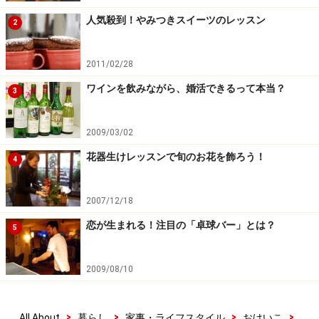
人気殺到！やみつきスイーツのレッスン
2
2011/02/28
ワインを飲みながら、婚活できるって本当？
3
2009/03/02
花器生けレッスンで旬のお花を飾ろう！
4
2007/12/18
恋が生まれる！注目の「卓球バー」とは？
5
2009/08/10
>
>
>
>
All About
暮らし
家事・ライフスタイル
おけいこ