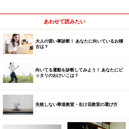
さらに、「普段のお料理をおいしくつくりたい」のか
「ゆくゆくはフード関係のお仕事に就きたい」などの希
望によっても、スクール選びは変わってきます。
あわせて読みたい
このように、「スーパーで買える食材で簡単にイタリア
大人の習い事診断！ あなたに向いているお稽
ンをつくれるようになりたい」とか「本格的な和懐石で
古は？
おもてなしできるようになりたい」といったように、目
標が具体的であるほどスクール選択やレッスン選びで迷
うことは少なくなるでしょう。
向いてる運動を診断してみよう！ あなたにピ
ッタリのおけいこは？
「なりたい自分」を想像してみることが、お料理教室選
びの第一歩です！
失敗しない華道教室・生け花教室の選び方
どんなタイプのレッスン形式があるの？
規模の大小はあれども、基本的にお料理教室のレッスン