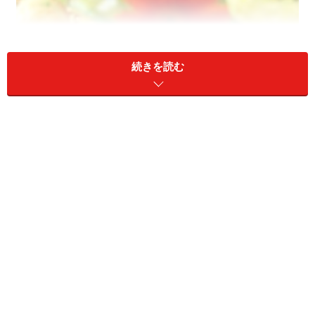
「基礎OR応用？」「ジャンルは？」など、習いたいこ
とを優先すると失敗せずにレッスン選びができます
続きを読む
お料理教室選びに迷う前に確認しておきたいこと――それ
は、「なにができるようになりたいか？」という点。自
分の到達目標を最初に確認しておけば、その後の選択が
スムーズに進みます。
たとえば「お料理の基礎から学びたい」と「お料理のレ
パートリーを増やしたい」では、ふさわしいレッスンが
異なります。同じ“お米”という食材を使うにしても、お
米のとぎかたから教わりたいのか、リゾットやおこげ料
理をつくりたいのかでは、レッスンの内容やレベルに差
ができてしまうのは当然のこと。