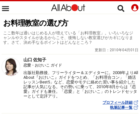
お料理教室の選び方
ここ数年は通いはじめる人が増えている「お料理教室」。いろいろなジ
ャンルやスタイルがあるからこそ、後悔しない教室選びがカギになりま
す。さて、決め手なるポイントはどんなところ？
更新日：
2010年04月01日
山口 佐知子
恋愛・おけいこ ガイド
出版社勤務後、フリーライター＆エディターに。2008年よりAll
About『おけいこ』ガイドをつとめ、「お料理合コン」「婚活
レッスンBest5」など、恋愛やモテに絡めた習い事を紹介した
記事が人気になる。その勢いに乗って、2010年8月からは『恋
愛』ガイドも兼任。「恋愛」と「おけいこ」のトレンドセッタ
ーとして定評アリ。
プロフィール詳細
執筆記事一覧