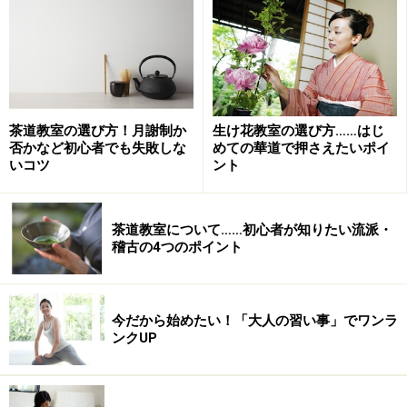
には3タイプの形式があります。ひとつめは、
「デモン
ストレーション型」
。複数の生徒に対して、ひとりの先
生が調理をするのを見学するスタイルです。これは、大
きなスクールや人気のシェフのレッスンに多いケースで
すが、調理中の先生の手元のアップがモニターに映され
茶道教室の選び方！月謝制か
生け花教室の選び方……はじ
る設備があると便利でしょう。
否かなど初心者でも失敗しな
めての華道で押さえたいポイ
いコツ
ント
ふたつめは、
「グループ型」
。4～5人の生徒のグループ
に先生がついて、調理を実践しながら習うスタイルで
茶道教室について……初心者が知りたい流派・
稽古の4つのポイント
す。同じくらいのレベルの人たちと一緒なら心強いし楽
しく学べるというメリットがある反面、自分が手がけて
いない作業工程のコツがつかみにくいということも。ポ
今だから始めたい！「大人の習い事」でワンラ
イントになるところは、メモをとるなど工夫が必要にな
ンクUP
ります。
そして、
「マンツーマン型」
。文字通り、先生と生徒が