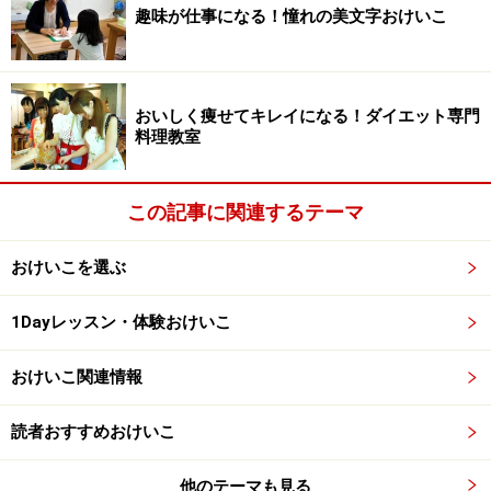
趣味が仕事になる！憧れの美文字おけいこ
ひとりずつのペアになってレッスンをおこなうスタイル
のこと。下ごしらえから盛りつけまで、ひとつの作業工
程を丁寧に教わることができるのでしっかりマスターで
おいしく痩せてキレイになる！ダイエット専門
きます。ただしレッスン料は比較的、高めに設定されて
料理教室
いるところが多いのが特徴です。
以上、3つのレッスンスタイルはそれぞれ特徴が異なり
この記事に関連するテーマ
ます。自分の好みや性格に合わせて、もっとも身につき
おけいこを選ぶ
そうな形式を選ぶと失敗は少ないでしょう。
1Dayレッスン・体験おけいこ
※記事内容は執筆時点のものです。最新の内容をご確認くださ
い。
おけいこ関連情報
読者おすすめおけいこ
次のページへ
1
/
2
他のテーマも見る