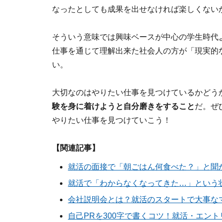
なったとしても成果を出せなければ楽しくない
そういう意味では興味ベースが中心の学生時代
仕事を通じて理解出来た社会人の方が「現実的
い。
大切なのはやりたい仕事を見つけているかどう
験を身に着けようと自分磨きをすること
だ。ぜ
やりたい仕事を見つけていこう！
【関連記事】
就活の面接で「朝ごはん何食べた？」と聞
就活で「わからなくなってきた…」という
会社説明会とは？就活のスタートで大事な
自己PRを300字で書くコツ！就活・エン