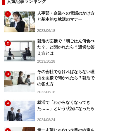
人気記事ランキング
人事部・企業への電話のかけ方
1
と基本的な就活のマナー
2023/06/18
就活の面接で「朝ごはん何食べ
2
た？」と聞かれたら？適切な答
え方とは
2023/10/28
その会社でなければならない理
3
由を面接で聞かれたら？就活で
の答え方
2023/06/18
就活で「わからなくなってき
4
た……」という状況になったら
2024/08/24
第一志望じゃない企業の内定を