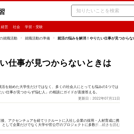
習
・経営
社会
学習・受験
の就職活動
就職活動の準備
就活の悩みを解消！やりたい仕事が見つからな
たい仕事が見つからないときは
就活を始めた大学生だけではなく、多くの社会人にとっても悩みの1つでは
りたい仕事が見つからず悩む人」の相談にガイドが直接答える。
更新日：2022年07月11日
業後、アクセンチュアを経てリクルートに入社し企業の採用・人材育成に携
」として企業だけでなく大学や官公庁のプロジェクトに多数携わる。2021
...続きを読む