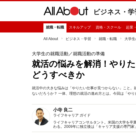
ビジネス・学
就職・転職
スキルアップ
資格・スクール
起業
All About
ビジネス・学習
就職・転職
大学生
大学生の就職活動
／就職活動の準備
就活の悩みを解消！やり
どうすべきか
就活中の大きな悩みは「やりたい仕事が見つからない」こと。
ないだろうか？ 一体、理想の就活の進め方とは。今回は「や
小寺 良二
ライフキャリア ガイド
ライフキャリアコンサルタント。米国の大学を卒
わる。2009年に独立後は「キャリア支援の専門家
年に家族で沖縄県石垣島に移住。