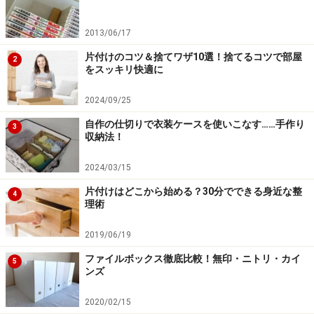
2013/06/17
片付けのコツ＆捨てワザ10選！捨てるコツで部屋
2
をスッキリ快適に
2024/09/25
自作の仕切りで衣装ケースを使いこなす……手作り
3
収納法！
2024/03/15
片付けはどこから始める？30分でできる身近な整
4
理術
2019/06/19
ファイルボックス徹底比較！無印・ニトリ・カイ
5
ンズ
2020/02/15