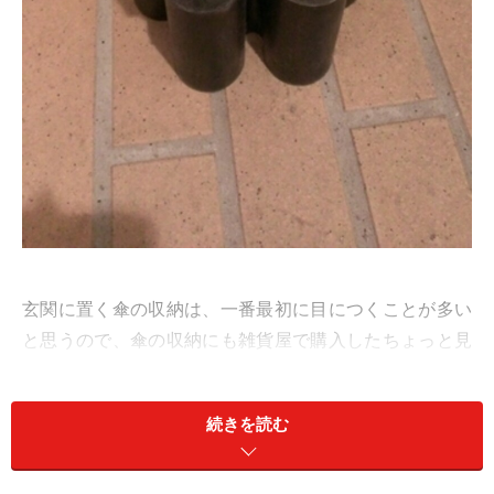
玄関に置く傘の収納は、一番最初に目につくことが多い
と思うので、傘の収納にも雑貨屋で購入したちょっと見
せるための傘立てを使用しています。
続きを読む
上の写真の商品は、傘の先の部分のみを納めるようにな
っているため、玄関に置いておいてもほとんどじゃまに