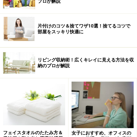
※雑貨屋でだいたい置いてあります。
プロが解説
※記事内容は執筆時点のものです。最新の内容をご確認くださ
い。
片付けのコツ＆捨てワザ10選！捨てるコツで
部屋をスッキリ快適に
【編集部おすすめの購入サイト】
Amazonで人気の収納グッズをチェック！
リビング収納術！広くキレイに見える方法を収
納のプロが解説
楽天市場で人気の収納用品をチェック！
フェイスタオルのたたみ方＆
女子におすすめ、オフィスの