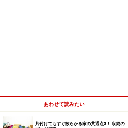
なりません。ゴム製でしっかりとした硬さがあるため、
安定していて持ち上げると意外と重たく重量があるの
で、多少傘でつっついても動きません。
花の形のように丸く輪になっていて、6本の傘をその面
積内に収めることができ場所をとりません。
来客時や使わないときは、すぐに棚などにしまえる大き
さなので、玄関をスッキリ保てます。
唯一の欠点としては、傘をたたんでおかないと隣の傘と
の幅が狭いのでみっともなくなります。
あわせて読みたい
■商品データ
価格：4000円～
メーカー：SPLASH
片付けてもすぐ散らかる家の共通点3！ 収納の