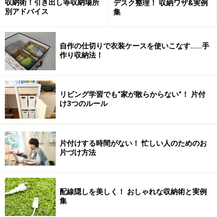
収納術！引き出し等収納場所
デスク整理！ 収納ワザ&実例
別アドバイス
集
自作の仕切りで衣装ケースを使いこなす……手
作り収納法！
リビング学習でも“家が散らからない”！ 片付
け3つのルール
片付けする時間がない！ 忙しい人のためのお
片づけ方法
配線隠しを美しく！ おしゃれな収納術と実例
集