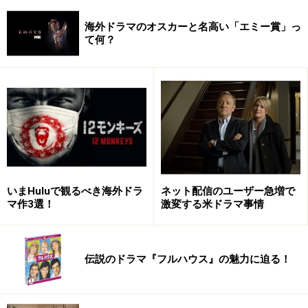
海外ドラマのオスカーと名高い「エミー賞」っ
て何？
ネット配信のユーザー急増で
いまHuluで観るべき海外ドラ
激変する米ドラマ事情
マ作3選！
伝説のドラマ『フルハウス』の魅力に迫る！