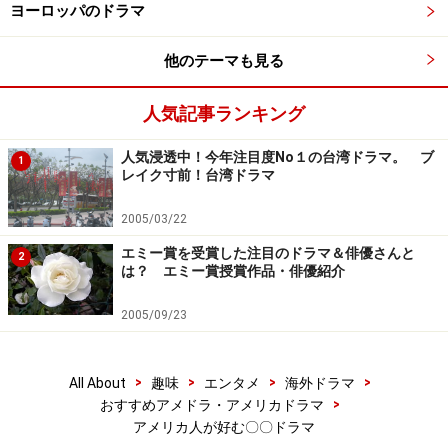
ヨーロッパのドラマ
他のテーマも見る
人気記事ランキング
人気浸透中！今年注目度No１の台湾ドラマ。 ブ
1
レイク寸前！台湾ドラマ
2005/03/22
エミー賞を受賞した注目のドラマ＆俳優さんと
2
は？ エミー賞授賞作品・俳優紹介
2005/09/23
>
>
>
>
All About
趣味
エンタメ
海外ドラマ
>
おすすめアメドラ・アメリカドラマ
アメリカ人が好む〇〇ドラマ