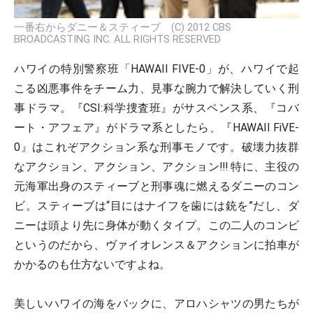
一番右からダニー＆スティーブ (C) 2012 CBS
BROADCASTING INC. ALL RIGHTS RESERVED
ハワイの特別警察班「HAWAII FIVE-0」が、ハワイで起
こる凶悪事件をチーム力、見事な腕力で解決していく刑
事ドラマ。『CSI:科学捜査班』がサスペンス系、『コバ
ート・アフェア』がドラマ系としたら、『HAWAII FiVE-
0』はこれぞアクション系な刑事モノです。破壊力抜群
なアクション、アクション、アクション!!! 特に、主役の
元海軍出身のスティーブと刑事魂に燃えるダニーのコン
ビ。スティーブは“目にはナイフを歯には銃を”だし、ダ
ニーは頭より先に身体が動くタイプ。この二人のコンビ
というのだから、ヴァイオレンス＆アクションに拍車が
かかるのも仕方ないですよね。
美しいハワイの海をバックに、アロハシャツの男たちが