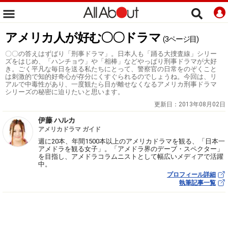
アメリカ人が好む〇〇ドラマ
(3ページ目)
〇〇の答えはずばり「刑事ドラマ」。日本人も「踊る大捜査線」シリー
ズをはじめ、「ハンチョウ」や「相棒」などやっぱり刑事ドラマが大好
き。ごく平凡な毎日を送る私たちにとって、警察官の日常をのぞくこと
は刺激的で知的好奇心が存分にくすぐられるのでしょうね。今回は、リ
アルで中毒性があり、一度観たら目が離せなくなるアメリカ刑事ドラマ
シリーズの秘密に迫りたいと思います。
更新日：
2013年08月02日
伊藤 ハルカ
アメリカドラマ ガイド
週に20本、年間1500本以上のアメリカドラマを観る、「日本一
アメドラを観る女子」。「アメドラ界のデーブ・スペクター」
を目指し、アメドラコラムニストとして幅広いメディアで活躍
中。
プロフィール詳細
執筆記事一覧