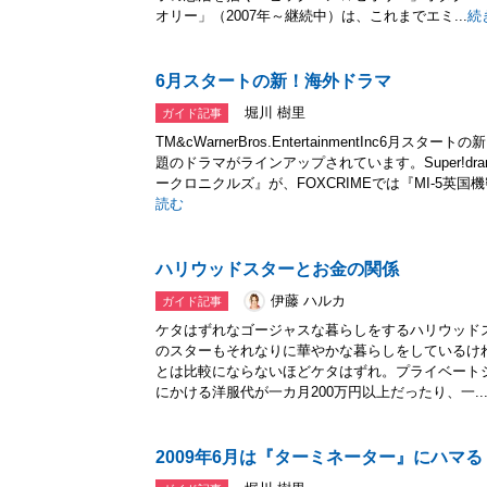
オリー」（2007年～継続中）は、これまでエミ...
続
6月スタートの新！海外ドラマ
堀川 樹里
ガイド記事
TM&cWarnerBros.EntertainmentInc6
題のドラマがラインアップされています。Super!d
ークロニクルズ』が、FOXCRIMEでは『MI-5英国機
読む
ハリウッドスターとお金の関係
伊藤 ハルカ
ガイド記事
ケタはずれなゴージャスな暮らしをするハリウッド
のスターもそれなりに華やかな暮らしをしているけ
とは比較にならないほどケタはずれ。プライベート
にかける洋服代が一カ月200万円以上だったり、一..
2009年6月は『ターミネーター』にハマる