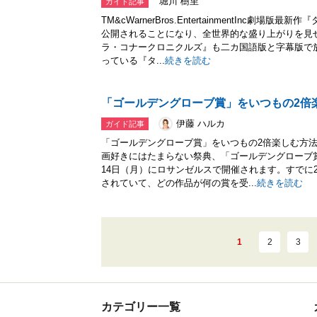
堀川 樹里
ガイド記事
TM&cWarnerBros.EntertainmentInc劇
公開されることになり、全世界的な盛り上がりを見
ラ・コナークロニクルズ』も二カ国語版と字幕版で
っている『タ...
続きを読む
「ゴールデングローブ賞」をいつもの2倍
伊藤 ハルカ
ガイド記事
「ゴールデングローブ賞」をいつもの2倍楽しむ方
画好きにはたまらない祭典、「ゴールデングローブ賞」
14日（月）にロサンゼルスで開催されます。すでに2
されていて、どの作品が何の賞を受...
続きを読む
1
2
3
カテゴリー一覧