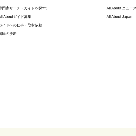
専門家サーチ（ガイドを探す）
All About ニュー
All Aboutガイド募集
All About Japan
ガイドへの仕事・取材依頼
国民の決断