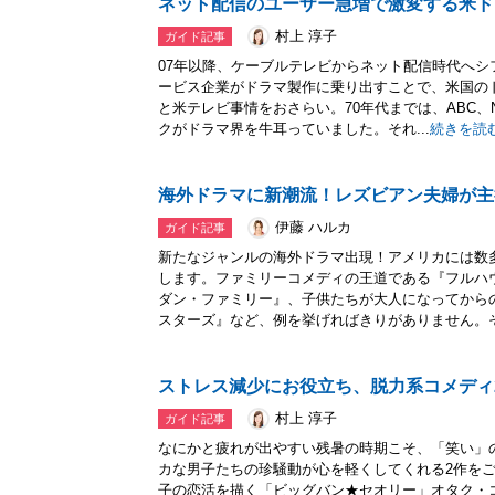
ネット配信のユーザー急増で激変する米ド
村上 淳子
ガイド記事
07年以降、ケーブルテレビからネット配信時代へ
ービス企業がドラマ製作に乗り出すことで、米国の
と米テレビ事情をおさらい。70年代までは、ABC、N
クがドラマ界を牛耳っていました。それ...
続きを読
海外ドラマに新潮流！レズビアン夫婦が主
伊藤 ハルカ
ガイド記事
新たなジャンルの海外ドラマ出現！アメリカには数
します。ファミリーコメディの王道である『フルハ
ダン・ファミリー』、子供たちが大人になってから
スターズ』など、例を挙げればきりがありません。そ.
ストレス減少にお役立ち、脱力系コメディ
村上 淳子
ガイド記事
なにかと疲れが出やすい残暑の時期こそ、「笑い」
カな男子たちの珍騒動が心を軽くしてくれる2作を
子の恋活を描く「ビッグバン★セオリー」オタク・