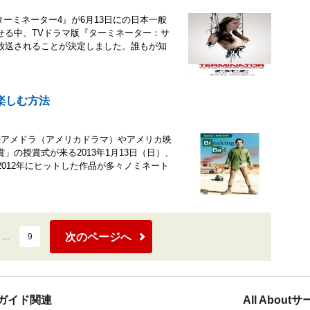
場版最新作『ターミネーター4』が6月13日にの日本一般
せる中、TVドラマ版『ターミネーター：サ
放送されることが決定しました。誰もが知
楽しむ方法
法アメドラ（アメリカドラマ）やアメリカ映
の授賞式が来る2013年1月13日（日）、
012年にヒットした作品が多々ノミネート
次のページへ
…
9
ガイド関連
All Abou