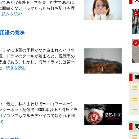
てあり!?海外ドラマを楽しむ方であれば、
に面白くないドラマだったら打ち切りも理
1
.
続きを読む
用語の意味
2
ドラマに多額の予算がつぎ込まれるハリウ
話。ドラマのクールが始まると、視聴率の
普通である。しかし、海外ドラマには第一
..
続きを読む
！最近、私のまわりでHulu（フールー）
ターネット配信で20000本以上の海外ドラ
パソコンでもマルチデバイスで観られる利
読む