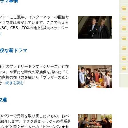
ラマ事情
シフト！ここ数年、インターネットの配信サ
ドラマ界は激変しています。ここでちょっ
BC、CBS、FOXの地上波4大ネットワー
む
役な新ドラマ
多くのファミリードラマ・シリーズが存在
ウス』や新たな時代の家族像を描いた『モ
の家族の在り方を描いた『ブラザーズ＆シ
..
続きを読む
2選
のパワーで元気を取り戻したいもの。おバ
ご紹介します。オタク道まっしぐらの理系男
コンビと美女が主人公の「ビッグバン★セ