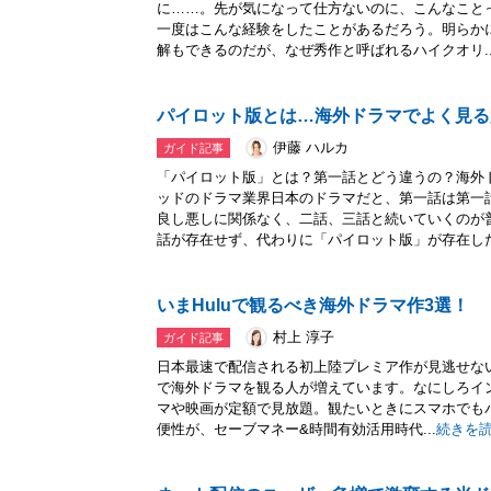
に……。先が気になって仕方ないのに、こんなことっ
一度はこんな経験をしたことがあるだろう。明らか
解もできるのだが、なぜ秀作と呼ばれるハイクオリ..
パイロット版とは…海外ドラマでよく見る
伊藤 ハルカ
ガイド記事
「パイロット版」とは？第一話とどう違うの？海外
ッドのドラマ業界日本のドラマだと、第一話は第一
良し悪しに関係なく、二話、三話と続いていくのが
話が存在せず、代わりに「パイロット版」が存在した.
いまHuluで観るべき海外ドラマ作3選！
村上 淳子
ガイド記事
日本最速で配信される初上陸プレミア作が見逃せない
で海外ドラマを観る人が増えています。なにしろイン
マや映画が定額で見放題。観たいときにスマホでも
便性が、セーブマネー&時間有効活用時代...
続きを