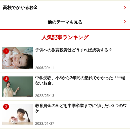
3. 体験などで子どもは楽しそうだった？
高校でかかるお金
子どもがイキイキと楽しそうに取り組めているかも重要
です。
他のテーマも見る
4. 習い事でなければ無理なもの？
人気記事ランキング
テキストなどを活用して家庭内学習ができるもの？それ
とも、水泳や体操など、外部でないとできないもの？
子供への教育投資はどうすれば成功する？
1
5. 専門家のデータも見てみよう
2006/09/11
どうしても進ませたい分野がある場合は、専門家の分析
中学受験、小5から2年間の塾代でかかった「半端
2
データなども見るといいでしょう。
ないお金」
2022/05/13
6. 習い事を始めることによる生活への影響は？
親子のコミュニケーションの幅が広がる、孤独な子育て
教育資金のめどを中学卒業までに付けたい3つのワ
3
ケ
から少しでも解放される、ママ友ができるといった良い
影響もあれば、お金がかかり貯金できない、宿題などが
2022/01/27