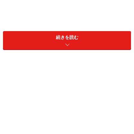
続きを読む
幼児教育、何歳から始める？
2013年7月の参議院選挙で圧勝した自民党は、「3歳～5
歳児の幼児教育の段階的無償化」を公約として掲げてい
ます（詳細は「
幼稚園が2014年度から第2子半額、第3子
以降無料へ
」）。しかし、もし幼稚園や保育園の費用が
かからなくなったからといって、その分を習い事に充当
してしまっては、教育費の総額は変わりません。
公約通り行われたとしても、その前に考えておきたいこ
とがあります。それは、「幼児期に一体どのくらいお金
をかけたいのか。かけてよいのか」ということです。お