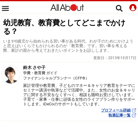
幼児教育、教育費としてどこまでかけ
る？
いまや0歳児から始められる習い事がある時代、わが子のためにかけよう
と思えばいくらでもかけられるのが「教育費」です。習い事を考える
際、家計の面から考えておきたいポイントをお話しします。
更新日：
2013年10月17日
鈴木 さや子
学費・教育費 ガイド
ファイナンシャルプランナー（CFP®）
家計管理や教育費、子どものマネー＆キャリア教育をテーマに
セミナー講演や執筆などで活躍中。また、女性のお金＆キャリ
アに関する不安をなくすべく、相談も随時お受けしています。
子育て・家事・仕事に頑張る女性のライフプラン作りをサポー
トします。iDeCoのサポートもしています。
プロフィール詳細
執筆記事一覧