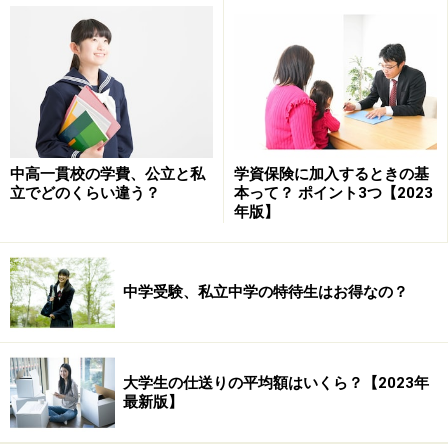
本当に習い事は早ければ早いほどいいの？
最近は、幼児向け学習塾や英語塾などがこぞって「早け
れば早いほど効果的！」と謳った広告を出しています。
特に、楽器などの音楽教育や英語教育などが代表的でし
ょう。
中高一貫校の学費、公立と私
学資保険に加入するときの基
ガイドは教育の専門家ではないので、「早いほうがいい
立でどのくらい違う？
本って？ ポイント3つ【2023
のか」という是非についてはコメントできかねますが、
年版】
広告やまわりのお友達に流され、心の中で疑問に思いな
がらも高い授業料を払って通っている人には、少し危惧
中学受験、私立中学の特待生はお得なの？
しています。もし少しでも「本当に意味あるのかな」と
思っているのであれば、いろいろな視点から考えて、
「価値観」と「優先順位」をはっきりさせてみません
か？
大学生の仕送りの平均額はいくら？【2023年
最新版】