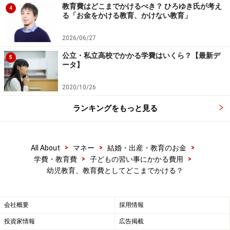
多く親子ともに負担が多い、などの悪い影響もあるでし
教育費はどこまでかけるべき？ ひろゆき氏が考え
4
ょう。
る「お金をかける教育、かけない教育」
2026/06/27
こうしたポイントを親自身が考えることで、その習い事
公立・私立高校でかかる学費はいくら？【最新デ
に対する自分の価値観を確認することができ、自然と優
5
ータ】
先順位が分かってくるかと思います。
2020/10/26
幼児教育を家計の面から考えるには？続きは次ページ＞
ランキングをもっと見る
＞＞
※記事内容は執筆時点のものです。最新の内容をご確認くださ
い。
>
>
>
All About
マネー
結婚・出産・教育のお金
本記事の内容は一般的な情報提供を目的としており、特定の金融
>
>
学費・教育費
子どもの習い事にかかる費用
商品や投資行動を推奨するものではありません。
幼児教育、教育費としてどこまでかける？
投資や資産運用に関する最終的なご判断はご自身の責任において
行ってください。
掲載情報の正確性・完全性については十分に配慮しております
が、その内容を保証するものではなく、これに基づく損失・損害
会社概要
採用情報
などについて当社は一切の責任を負いません。
最新の情報や詳細については、必ず各金融機関やサービス提供者
投資家情報
広告掲載