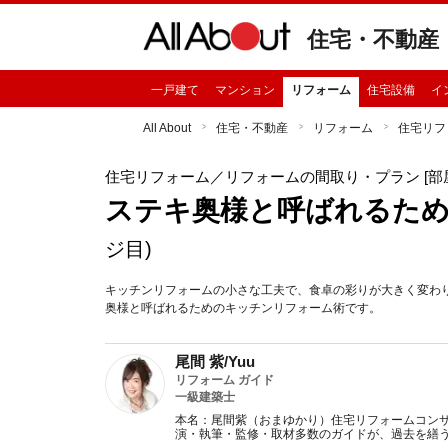
住宅・不動産
一戸建て
マンション
リフォーム
住宅設備
イ
All About
住宅・不動産
リフォーム
住宅リフ
住宅リフォーム
／リフォームの間取り・プラン [部
ステキ奥様と呼ばれるた
ジ目)
キッチンリフォームの小さな工夫で、食卓の彩りが大きく変わ
奥様と呼ばれるためのキッチンリフォーム術です。
尾間 紫/Yuu
リフォーム ガイド
一級建築士
本名：尾間紫（おまゆかり）住宅リフォームコンサ
演・執筆・監修・取材多数のガイドが、過去を繕