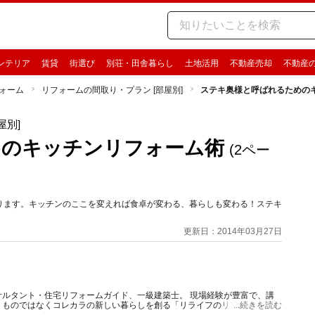
ンテリア
賃貸
街選び
別荘・田舎暮らし
土地活用
不動産売却
不動産
ォーム
リフォームの間取り・プラン [部屋別]
ステキ奥様と呼ばれるための
屋別]
めのキッチンリフォーム術
(2ペー
ります。キッチンのここを変えれば食卓が変わる、暮らしも変わる！ステキ
更新日：2014年03月27日
ルタント・住宅リフォームガイド、一級建築士。 現場経験が豊富で、講
うものではなくコレカラの新しい暮らしを創る「リライフのリフォーム」を
...続きを読む