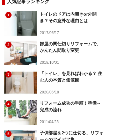
人気記事ランキング
トイレのドアは内開きor外開
1
き？その意外な理由とは
2017/06/17
部屋の間仕切りリフォームで、
2
かんたん間取り変更
2018/10/01
「トイレ」を見ればわかる？ 住
3
む人の本質と価値観
2020/06/18
リフォーム成功の手順！準備～
4
完成の流れ
2011/04/23
子供部屋を2つに仕切る、リフォ
5
ームのアイデア集