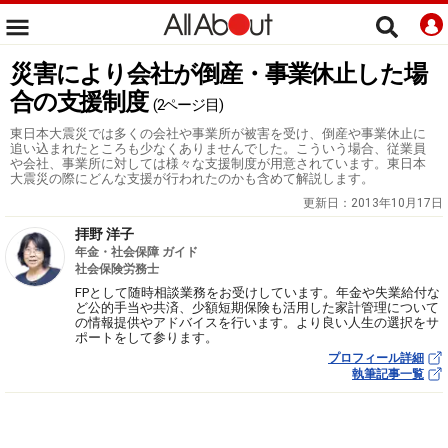
災害により会社が倒産・事業休止した場
合の支援制度
(2ページ目)
東日本大震災では多くの会社や事業所が被害を受け、倒産や事業休止に
追い込まれたところも少なくありませんでした。こういう場合、従業員
や会社、事業所に対しては様々な支援制度が用意されています。東日本
大震災の際にどんな支援が行われたのかも含めて解説します。
更新日：
2013年10月17日
拝野 洋子
年金・社会保障 ガイド
社会保険労務士
FPとして随時相談業務をお受けしています。年金や失業給付な
ど公的手当や共済、少額短期保険も活用した家計管理について
の情報提供やアドバイスを行います。より良い人生の選択をサ
ポートをして参ります。
プロフィール詳細
執筆記事一覧