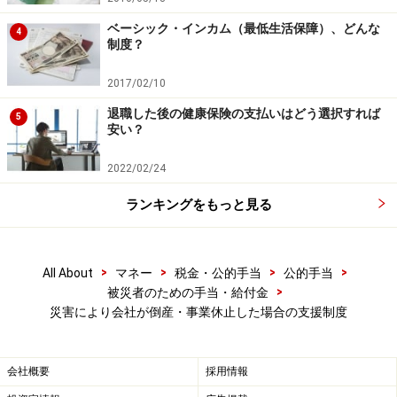
ベーシック・インカム（最低生活保障）、どんな
4
制度？
2017/02/10
退職した後の健康保険の支払いはどう選択すれば
5
安い？
2022/02/24
ランキングをもっと見る
>
>
>
>
All About
マネー
税金・公的手当
公的手当
>
被災者のための手当・給付金
災害により会社が倒産・事業休止した場合の支援制度
会社概要
採用情報