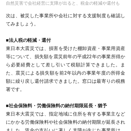
自然災害で会社経営に支障が出ると、税金の軽減や還付も
次は、被災した事業所や会社に対する支援制度も確認し
てみましょう。
■法人税の軽減・還付
東日本大震災では、損害を受けた棚卸資産・事業用資産
等について、損失額を震災前年の平成22年の事業所得か
ら必要経費として差し引いて税額計算できました。ま
た、震災による損失額を前2年以内の事業年度の所得金
額に繰り戻し還付請求できました。窓口は最寄りの税務
署です。
■社会保険料・労働保険料の納付期限延長・猶予
東日本大震災では、指定地域に住所を有する事業主など
にかかる労働保険料や社会保険料の納付期限が延長され
ました。賃金の支払いに著しく支障が生じた事業所は、