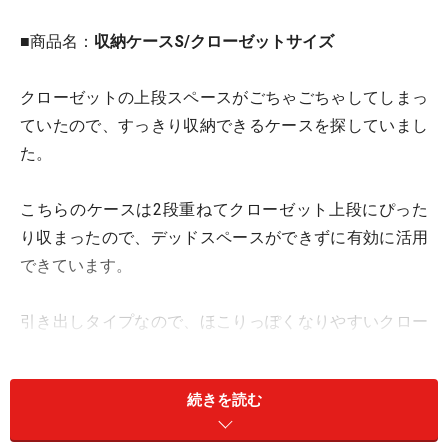
■商品名：
収納ケースS/クローゼットサイズ
クローゼットの上段スペースがごちゃごちゃしてしまっ
ていたので、すっきり収納できるケースを探していまし
た。
こちらのケースは2段重ねてクローゼット上段にぴった
り収まったので、デッドスペースができずに有効に活用
できています。
引き出しタイプなので、ほこりっぽくなりやすいクロー
ゼット内でも中の物にほこりがかかりません。
続きを読む
私は主に靴下を収納しています。靴下は足首の部分を重
ねて折り返して収納しがちですが、そうすると左右バラ