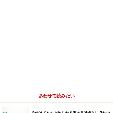
バラにはなりにくですが、ゴム部分が伸びてしまいま
す。1組ごと合わせて二つ折りにし、ケース内に立てて
収納すれば足首で折り返さなくてもバラバラにならなり
ません。
前面がクリアなので、「冬用」「日常用」「タイツ」な
どに分けて収納すればどのケースにどんな靴下が入って
いるかわかりやすいです。
お値段も手頃で、余計なカラーリングやイラストも入っ
ていないので、クローゼットがすっきりしてとても気に
入っています。
※記事内容は執筆時点のものです。最新の内容をご確認くださ
あわせて読みたい
い。
片付けてもすぐ散らかる家の共通点3！ 収納の