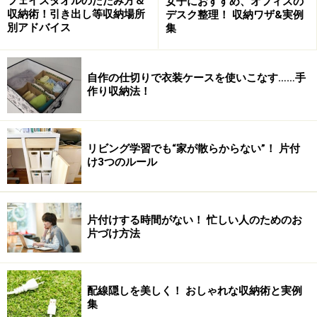
フェイスタオルのたたみ方＆
女子におすすめ、オフィスの
収納術！引き出し等収納場所
デスク整理！ 収納ワザ&実例
別アドバイス
集
自作の仕切りで衣装ケースを使いこなす……手
作り収納法！
リビング学習でも“家が散らからない”！ 片付
け3つのルール
片付けする時間がない！ 忙しい人のためのお
片づけ方法
配線隠しを美しく！ おしゃれな収納術と実例
集