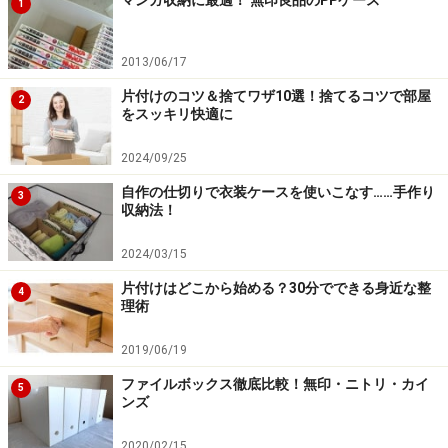
1
2013/06/17
片付けのコツ＆捨てワザ10選！捨てるコツで部屋
2
をスッキリ快適に
2024/09/25
自作の仕切りで衣装ケースを使いこなす……手作り
3
収納法！
2024/03/15
片付けはどこから始める？30分でできる身近な整
4
理術
2019/06/19
ファイルボックス徹底比較！無印・ニトリ・カイ
5
ンズ
2020/02/15