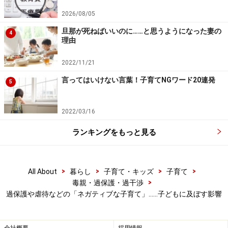
2026/08/05
いじめに関わるすべてのリスクを下げるのが、
「Positive Parenting＝ポジティブな子育て」です。この
旦那が死ねばいいのに……と思うようになった妻の
4
理由
研究でも、親が、
しっかりと支えること
2022/11/21
温かく包むこと
言ってはいけない言葉！子育てNGワード20連発
5
明確なルールを作り、子どもにきちんと教えること
2022/03/16
がいじめ防止につながると示唆しています。つまり、愛
ランキングをもっと見る
情はたっぷり、でも引き締めるところはしっかりと、が
いじめをなくす子育て法。「いじめをなくす」と書いた
のは、自分の子がいじめにあわなければOKとは言えない
>
>
>
>
All About
暮らし
子育て・キッズ
子育て
からです。
>
毒親・過保護・過干渉
過保護や虐待などの「ネガティブな子育て」……子どもに及ぼす影響
いじめには、必ず、いじめる側といじめられる側がいま
す。いじめっ子がいる限り、いじめはなくなりません。