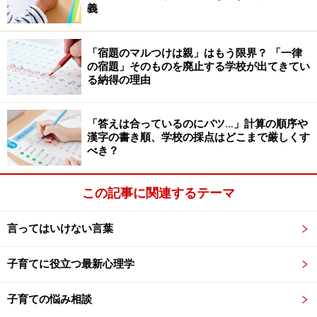
義
これらの厳しい環境に置かれた子どもは、いじめる側、
いじめられる側の両方になるリスクが高いことが分かり
ました。つまり、元いじめられっ子がいじめっ子にな
「宿題のマルつけは親」はもう限界？ 「一律
の宿題」そのものを廃止する学校が出てきてい
る、またはその逆で、負のスパイラルに入ってしまって
る納得の理由
いるケースと言えます。
「答えは合っているのにバツ…」計算の順序や
■過保護について
漢字の書き順、学校の採点はどこまで厳しくす
過保護の一番の悪影響は、子どもが自分力を身につける
べき？
チャンスを奪ってしまうこと、と研究者達は指摘してい
ます。親が支えていること、しっかりと見守っているこ
この記事に関連するテーマ
とはいじめのリスクを減らす効果がある一方、守りすぎ
は、逆にリスクを高めてしまうのだそうです。
言ってはいけない言葉
子育てに役立つ最新心理学
子ども達は、親のサポートを必要としていますが、守り
すぎはNG。イヤな思いや苦い経験、全てから遠ざけてし
子育ての悩み相談
まうのは、子どもの自分力を弱めてしまうことにつなが