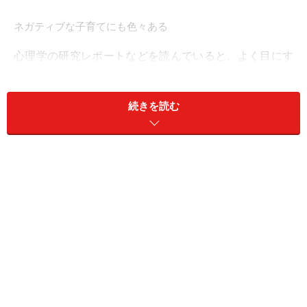
ネガティブな子育てにも色々ある
心理学の研究レポートなどを読んでいると、よく目にす
るのが、「Negative Parenting」という言葉。「ペアレン
ティング」は、親としての在り方、子どもの育て方、な
続きを読む
どを指す言葉なので、Negative Parentingは、ネガティブ
な子育てのこと。
では、「ネガティブな子育て」と聞いて、どんな育児を
イメージしますか？
虐待
ネグレクト
はすぐに思いつきます。実は、これに加えて、過保護も
ネガティブな子育ての1つとされています。ネグレクト
はかまわなすぎ、過保護はかまいすぎ。これら2つは対