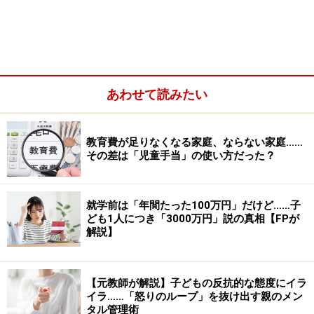
極にありながらも、どちらもネガティブな子育てに区分
されるのです。
あわせて読みたい
教育費が足りなくなる家庭、ならない家庭……
その差は「児童手当」の使い方だった？
就学前は「年間たった100万円」だけど……子
ども1人につき「3000万円」説の真相【FPが
解説】
【元教師が解説】子どもの反抗的な態度にイラ
ネグレクトがネガティブな子育てというのは、当然なの
イラ……「怒りのループ」を抜け出す親のメン
タル管理術