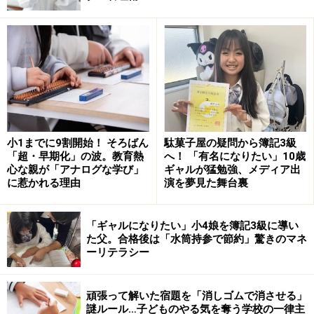
で、理解しやすいと思います。では「過保護」はどうで
しょうか？ネグレクトと同類にされるほど、悪いイメー
ジはないのではないでしょうか？
実は、この「虐待」「ネグレクト」「過保護」は、子ど
ものいじめに大きく関係しています。
小1までに9割開始！ そろばん
駄菓子屋の疑問から簿記3級
「超・早期化」の波。教育熱
へ！ 「有名になりたい」10歳
親の子育ての仕方が、子どものいじめと関
心な親が「アナログな学び」
ギャルが猛勉強、メディア出
わる⁉
に惹かれる理由
演を夢見た舞台裏
イギリスの大学が、これまでに実施された70の研究をメ
タ分析したところ（これには2万人の子ども達のデータ
「ギャルになりたい」小4娘を簿記3級に導い
た父。合格後は「水筒持参で節約」驚きのマネ
が含まれます）、親の子育ての仕方が、子どものいじめ
ーリテラシー
と関わっていることが分かってきました。
頑張って解いた宿題を「消しゴムで消させる」
■虐待やネグレクトについて
謎ルール…子どものやる気を奪う学校の一律主