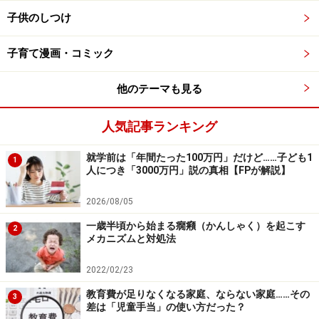
ってしまうからです。そうするとどうなるでしょうか？
子供のしつけ
その子は、子ども同士の問題にどう対処したらいいかが
学べていないので、クラスなどで何か問題が発生する
子育て漫画・コミック
と、そのターゲットになりやすくなってしまうのだそう
です。
他のテーマも見る
人気記事ランキング
＊出典：学術誌 Child Abuse & Neglect (2013）
「Parenting behavior and the risk of becoming a victim
就学前は「年間たった100万円」だけど……子ども1
1
and a bully/victim: A meta-analysis study.」より
人につき「3000万円」説の真相【FPが解説】
2026/08/05
一歳半頃から始まる癇癪（かんしゃく）を起こす
いじめをなくすポジティブペアレンティン
2
メカニズムと対処法
グとは？
2022/02/23
教育費が足りなくなる家庭、ならない家庭……その
3
差は「児童手当」の使い方だった？
愛情はたっぷりと、引き締めるところはしっかりと