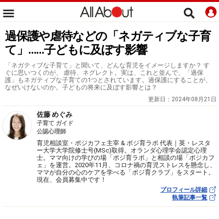
過保護や虐待などの「ネガティブな子育
て」……子どもに及ぼす影響
「ネガティブな子育て」と聞いて、どんな育児をイメージしますか？ す
ぐに思いつくのが、 虐待、ネグレクト。実は、これと並んで、「過保
護」もネガティブな子育ての1つとされています。過保護にすることが、
なぜいけないのか。子どもの将来に及ぼす影響とは？
更新日：
2024年08月21日
佐藤 めぐみ
子育て ガイド
公認心理師
育児相談室・ポジカフェ主宰 & ポジ育ラボ 代表｜英・レスタ
ー大学大学院修士号(MSc)取得。オランダ心理学会認定心理
士。ママ向けの学びの場「ポジ育ラボ」と相談の場「ポジカフ
ェ」を運営。2020年11月、コロナ禍の育児ストレスを懸念し、
ママが自分の心のケアを学べる「ポジ育クラブ」をスタート。
現在、会員募集中です！
プロフィール詳細
執筆記事一覧