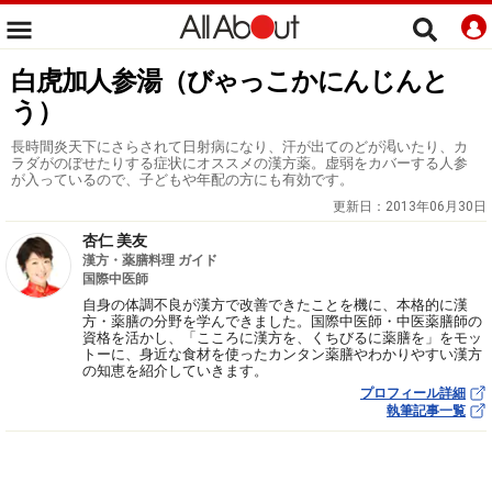
白虎加人参湯（びゃっこかにんじんと
う）
長時間炎天下にさらされて日射病になり、汗が出てのどが渇いたり、カ
ラダがのぼせたりする症状にオススメの漢方薬。虚弱をカバーする人参
が入っているので、子どもや年配の方にも有効です。
更新日：
2013年06月30日
杏仁 美友
漢方・薬膳料理 ガイド
国際中医師
自身の体調不良が漢方で改善できたことを機に、本格的に漢
方・薬膳の分野を学んできました。国際中医師・中医薬膳師の
資格を活かし、「こころに漢方を、くちびるに薬膳を」をモッ
トーに、身近な食材を使ったカンタン薬膳やわかりやすい漢方
の知恵を紹介していきます。
プロフィール詳細
執筆記事一覧