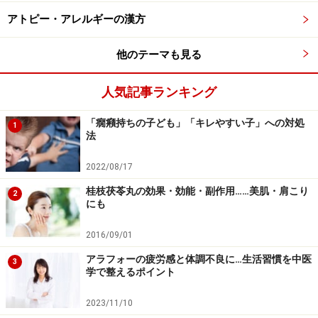
漢方薬局や病院、診療所、ドラッグストアなどです。
アトピー・アレルギーの漢方
代表的な商品名：（アイウエオ順）
他のテーマも見る
クラシエ 白虎加人参湯エキス顆粒（クラシエ薬品）
サンワ 白虎加人参湯エキス細粒（三和生薬）
人気記事ランキング
JPS-41白虎加人参湯エキス錠（JPS製薬）
「癇癪持ちの子ども」「キレやすい子」への対処
1
ツムラ 白虎加人参湯エキス顆粒（ツムラ・医療用）
法
マツウラ 白虎加人参湯エキス細粒（松浦漢方）
2022/08/17
桂枝茯苓丸の効果・効能・副作用……美肌・肩こり
2
「白虎加人参湯」の漢方的メカニズム＜中
にも
級者向けトリビア＞
2016/09/01
暑温熱盛津傷証に用いるもので、清熱と益気生津の作用
アラフォーの疲労感と体調不良に…生活習慣を中医
3
があります。
学で整えるポイント
2023/11/10