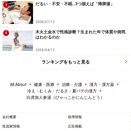
だるい・不安・不眠…3つ揃えば「帰脾湯」
4
2008/07/12
木火土金水で性格診断？生まれた年で体質や病気
5
はわかるのか
2008/04/12
ランキングをもっと見る
■ 具体的な生薬の効能
石膏が主薬で、知母とともに肺や胃の熱を冷まし、口の
>
>
>
>
All About
健康・医療
治療・介護
漢方・漢方薬
渇きを止めます。甘草と粳米はカラダに必要な水分を補
>
冷え・むくみ・だるさ・夏バテの漢方
いながら、清熱薬による胃への負担を軽減。これら4つ
白虎加人参湯（びゃっこかにんじんとう）
の生薬からなる白虎湯に人参を加味したのが本処方で、
人参が加わることでカラダを潤して元気を補うので、気
会社概要
採用情報
と水分が足りない気津両傷に適応した処方になっていま
投資家情報
広告掲載
す。