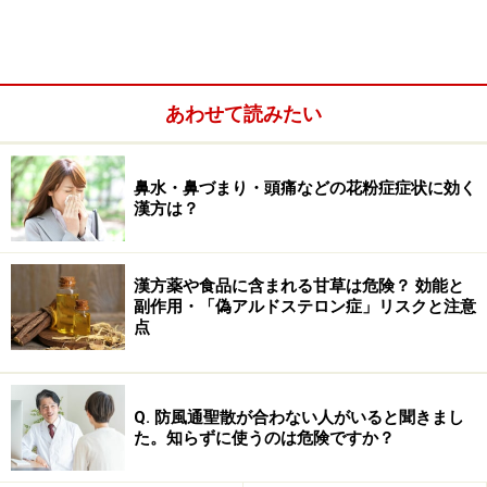
出が悪い、または多尿などの排尿トラブルがある場合
は、地黄丸ベースのほうが適しています。
あわせて読みたい
鼻水・鼻づまり・頭痛などの花粉症症状に効く
漢方は？
漢方薬や食品に含まれる甘草は危険？ 効能と
副作用・「偽アルドステロン症」リスクと注意
点
「白虎加人参湯」の飲み方などの注意点
Q. 防風通聖散が合わない人がいると聞きまし
た。知らずに使うのは危険ですか？
■ 飲む時間