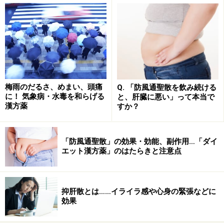
一般的には食事と食事の間の空腹時、食事の前の30分前
など、お腹が空で胃に吸収されやすい時期に飲みます。
胃腸が荒れやすい人は食後、通便させるクスリは空腹時
の服用を勧める場合もあります。なお、食間に飲み忘れ
た場合は食後でいいので、飲みましょう。
■ 「水」or「白湯」？
梅雨のだるさ、めまい、頭痛
Q. 「防風通聖散を飲み続ける
に！ 気象病・水毒を和らげる
と、肝臓に悪い」って本当で
症状によって、冷たい水で飲むほうが効果的な場合（そ
漢方薬
すか？
の反対も）もありますが、基本的には生薬を水で煎じた
「煎じクスリ」の場合は、人肌に冷まして飲みます。生
「防風通聖散」の効果・効能、副作用…「ダイ
薬の有効成分を抽出して乾燥・加工した「エキス剤」の
エット漢方薬」のはたらきと注意点
場合、お湯に溶かしたり、水と一緒に飲んでください。
抑肝散とは……イライラ感や心身の緊張などに
「白虎加人参湯」の副作用
効果
体質や症状に合わない、西洋薬との併用、アレルギー体