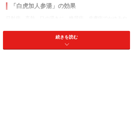
「白虎加人参湯」の効果
日射病、高熱、口の渇きに。糖尿病、皮膚病でかゆみや
赤みがひどい場合にも用いられます。
続きを読む
「白虎加人参湯」に入っているもの
石膏（含水硫酸カルシウム鉱石）、知母（ユリ科ハナス
ゲの根茎）、人参（オタネニンジンの根）、粳米（玄
米）、炙甘草（マメ科などの根やストロン）
「白虎加人参湯」が合わない人
発汗がない場合は用いないこと。なお、体液を補うので
口の渇きがある糖尿病に用いることもありますが、尿の