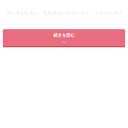
そしてもちろん、忘れてはいけないポイントメイクアイ
テムでも使い勝手の良いものが登場していますので、今
期もガイドおすすめの時短コスメをランキング形式でご
続きを読む
紹介していきます。それではベスト5の発表です！
第5位 繊細仕上げとふんわり仕上げが1本
で叶う！