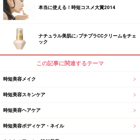
さっと短時間で描けるのが、ディシラのカタナ型アイブ
本当に使える！時短コスメ大賞2014
ローペンシル。
ペンシルの細い面をいかして使えば繊細なラインがくっ
ナチュラル美肌に♪プチプラCCクリームをチェ
きりと描け、ペンシルの太い面をいかして使えばパウダ
ック
ーをぼかしたようにふんわりと色がのります。ペンシル
の反対側にはスクリューブラシとシャープナーがセット
この記事に関連するテーマ
されている上、キャップがスクエア型なのでテーブルの
上でコロコロ転がるストレスもなし。眉メイクに時間が
時短美容メイク
かかる方はぜひお試しを！
時短美容スキンケア
第4位 朝の10秒マスクで夏の汗ダメージに
時短美容ヘアケア
対抗！
時短美容ボディケア・ネイル