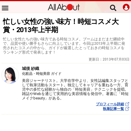
忙しい女性の強い味方！時短コスメ大
賞・2013年上半期
忙しい女性たちの強い味方である時短コスメ。ブームはまだまだ継続中
で、品質や使い勝手もさらに向上しています。今回は2013年上半期に発
売されたコスメの中から、ガイドが厳選したとっておきの時短コスメを
ランキング形式で発表します！
更新日：
2013年07月03日
城後 紗織
化粧品・時短美容 ガイド
美容ジャーナリスト。大学在学中より、女性誌編集スタッフと
して執筆活動をスタート。独立してキャリアを重ねる一方、育
児中の多忙な経験から独自の「時短美容」テクニックを提唱。
雑誌やWebを通じて実用的な美容情報を発信中。著書に「時短
メイクbeauty」がある。
プロフィール詳細
執筆記事一覧