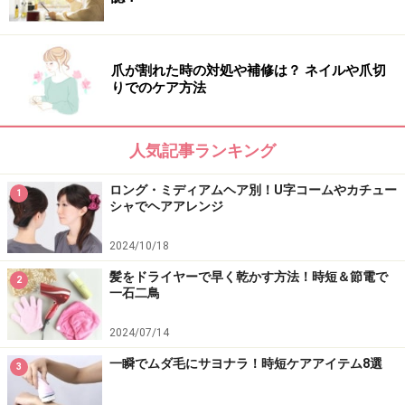
爪が割れた時の対処や補修は？ ネイルや爪切
りでのケア方法
人気記事ランキング
ロング・ミディアムヘア別！U字コームやカチュー
1
シャでヘアアレンジ
2024/10/18
髪をドライヤーで早く乾かす方法！時短＆節電で
2
一石二鳥
2024/07/14
一瞬でムダ毛にサヨナラ！時短ケアアイテム8選
3