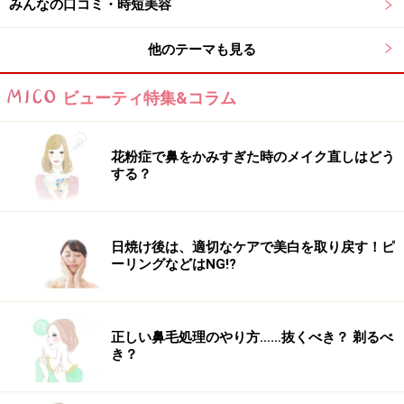
みんなの口コミ・時短美容
夏の朝の習慣にしたい！
他のテーマも見る
ポーラ B.A
「ザ デイマスクS」60g／15750円
ビューティ特集&コラム
暑さでバテしがちな、夏の肌。ポーラは、そんな肌ゆる
みの原因が“発汗”にあるという事実を突き止めました。
汗をかいて体内のナトリウムイオンが失われると肌のハ
花粉症で鼻をかみすぎた時のメイク直しはどう
する？
リが低下することに着目。こうして生まれたのが、“夏の
朝、たった10秒”でケアが完了する微発泡マスクです。
日焼け後は、適切なケアで美白を取り戻す！ピ
化粧水や乳液をなじませた後、ひんやりとした細かな泡
ーリングなどはNG!?
を顔全体に伸ばすと、シュワッと心地よく浸透。洗い流
さずにそのままベースメイクに移ることができます。汗
のナトリウムイオンに反応して引き締まる処方なので、
正しい鼻毛処理のやり方……抜くべき？ 剃るべ
き？
時間が経つにつれて肌のハリが高まるような実感が。こ
れなら夕方までキレイをキープできそう！