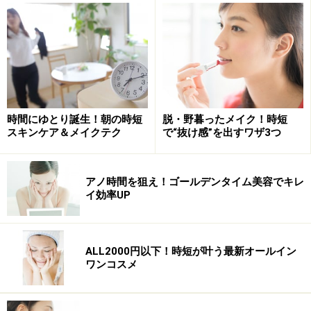
時間にゆとり誕生！朝の時短
脱・野暮ったメイク！時短
スキンケア＆メイクテク
で“抜け感”を出すワザ3つ
理想的な眉が短時間で描けるスグレモノ
アノ時間を狙え！ゴールデンタイム美容でキレ
イ効率UP
ディシラ
「アイブローペンシル エンプレス」全3色／カ
ートリッジ各2100円、ホルダー エンプレス（アイブロー
ペンシル用）2625円
ALL2000円以下！時短が叶う最新オールイン
ワンコスメ
眉尻は自然に流れるように繊細に、眉頭はやさしくふん
わり仕上げるのが眉メイクの基本。そんな理想的な眉が