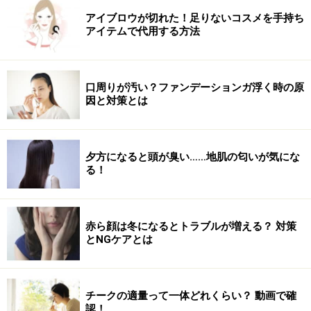
アイブロウが切れた！足りないコスメを手持ち
＞＞次のページではいよいよ、ベスト3の発表です！
アイテムで代用する方法
※記事内容は執筆時点のものです。最新の内容をご確認くださ
い。
※個人の体質、また、誤った方法による実践に起因して肌荒れや
口周りが汚い？ファンデーションガ浮く時の原
不調を引き起こす場合があります。実践の際には、必ず自身の体
因と対策とは
質及び健康状態を十分に考慮し、正しい方法で行ってください。
また、全ての方への有効性を保証するものではありません。
夕方になると頭が臭い……地肌の匂いが気にな
次のページへ
1
/
2
る！
赤ら顔は冬になるとトラブルが増える？ 対策
とNGケアとは
チークの適量って一体どれくらい？ 動画で確
認！