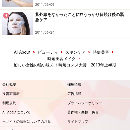
2011/06/09
紫外線をなかったことに!?うっかり日焼け後の緊
4
急ケア
2011/06/24
>
>
>
>
All About
ビューティ
スキンケア
時短美容
>
時短美容メイク
忙しい女性の強い味方！時短コスメ大賞・2013年上半期
会社概要
採用情報
投資家情報
広告掲載
利用規約
プライバシーポリシー
All Aboutについて
著作権・商標・免責
当サイトの情報についての注意
サイトマップ