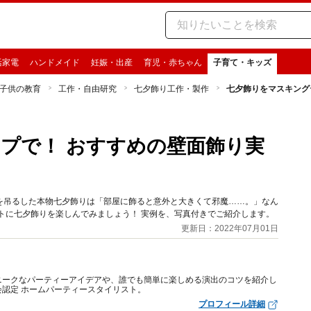
活家電
ハンドメイド
妊娠・出産
育児・赤ちゃん
子育て・キッズ
子供の教育
工作・自由研究
七夕飾り工作・製作
七夕飾りをマスキング
プで！ おすすめの壁面飾り実
を吊るした本物七夕飾りは「部屋に飾ると意外と大きくて邪魔……。」なん
トに七夕飾りを楽しんでみましょう！ 実例を、写真付きでご紹介します。
更新日：2022年07月01日
ニークなパーティーアイデアや、誰でも簡単に楽しめる演出のコツを紹介し
認定 ホームパーティースタイリスト。
プロフィール詳細