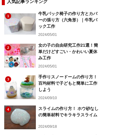
人気記事ランキング
牛乳パック椅子の作り方とカバ
1
ーの張り方（六角形）｜牛乳パ
ック工作
2024/05/01
女の子の自由研究工作21選！簡
2
単だけどすごい・かわいい夏休
み工作
2024/05/01
手作りスノードームの作り方！
3
百均材料で子どもと簡単に工作
しよう
2024/09/10
スライムの作り方！ ホウ砂なし
4
の簡単材料でキラキラスライム
2024/09/18