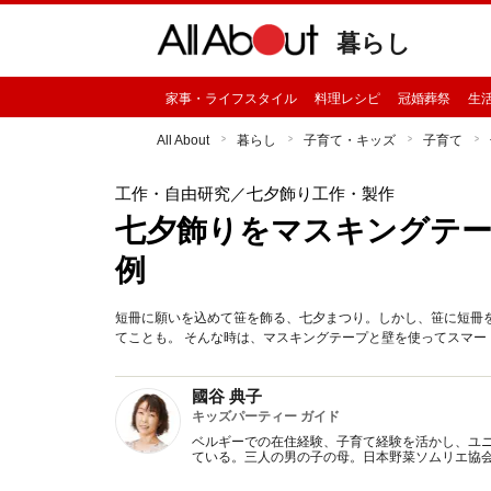
暮らし
家事・ライフスタイル
料理レシピ
冠婚葬祭
生
All About
暮らし
子育て・キッズ
子育て
工作・自由研究
／七夕飾り工作・製作
七夕飾りをマスキングテー
例
短冊に願いを込めて笹を飾る、七夕まつり。しかし、笹に短冊
てことも。 そんな時は、マスキングテープと壁を使ってスマー
國谷 典子
キッズパーティー ガイド
ベルギーでの在住経験、子育て経験を活かし、ユ
ている。三人の男の子の母。日本野菜ソムリエ協会