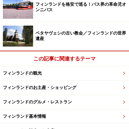
フィンランドを格安で巡る！バス界の革命児オ
と、信者の座る椅子や祭壇、説教台、さらには天井から
ンニバス
下がるキャンドルランプ装飾までが、すべて丁寧に木材
で作られています。床を軋ませて歩き、カンナの削り跡
もそのままに残った温もりあふれる木肌に触れると、こ
ペタヤヴェシの古い教会／フィンランドの世界
遺産
の片田舎で200年以上も役目を果たしてきた小さな教会
の歴史がありありと蘇ってくるかのようです。
この記事に関連するテーマ
フィンランドの観光
棟梁たちが天井に残したイニシャルの微笑ましい誤字にも注
目
フィンランドのお土産・ショッピング
天井を見上げてみると、器用に木材を組み、石造りの教
フィンランドのグルメ・レストラン
会のドームを再現したかのような八角形の丸天井が目を
引きます。その材木の端々に書かれたアルファベット
フィンランド基本情報
は、実は建造に携わった棟梁たち自身が施したという、
自分の名前のイニシャル。けれどよく見てみると、Sが