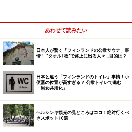
フィンランド中部地方は、内陸であるがゆえに、西側の
あわせて読みたい
スウェーデン文化も東側のロシア文化も直接流入するに
至らなかった地域。だからこそこのエリアには今でも、
遠方から聞き知るキリスト教会なるものを、手に入れう
日本人が驚く「フィンランドの公衆サウナ」事
る素材（木材）と独自の技法やアイデアによって地元の
情！ “タオル1枚”で路上に出る人々…目的は？
大工たちがそれらしく作り上げた、ユニークで郷土性の
反映された建物が数多く残っているのです。現在このペ
日本と違う「フィンランドのトイレ」事情！小
タヤヴェシの古い教会は、断熱や収容人数の問題などか
便器の位置が高すぎる？ 公衆トイレで進む
ら結婚式など特別儀式にのみ使われています。けれどそ
「男女共用化」
の状態の美しさゆえに1994年にユネスコの世界文化遺産
に登録され、以後はるばる観光客たちが訪れる場所とな
ヘルシンキ観光の見どころはココ！絶対行くべ
りました。
きスポット10選
風光明媚な湖畔に建てられているのは、湖を水路とし