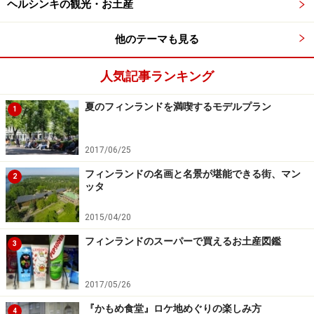
ヘルシンキの観光・お土産
逆さまになっていたりとちょっぴり奇妙！当時の棟梁た
ちの識字力はまだ乏しく、アルファベットさえまともに
他のテーマも見る
書けなかった……という微笑ましいエピソードを物語って
います。
人気記事ランキング
夏のフィンランドを満喫するモデルプラン
1
2017/06/25
思わず見とれてしまう、あまりに独創的な
フィンランドの名画と名景が堪能できる街、マン
2
聖人たちの像
ッタ
2015/04/20
フィンランドのスーパーで買えるお土産図鑑
3
大工たちが想像力をはたらかせて表現した聖人や使徒、天使
たちの独創的でユニークな姿には思わず見入ってしまう
2017/05/26
この内部空間で何といっても目を奪われるのが、みずか
『かもめ食堂』ロケ地めぐりの楽しみ方
ら柱となって説教壇を支える聖人の像と、周辺にたくさ
4