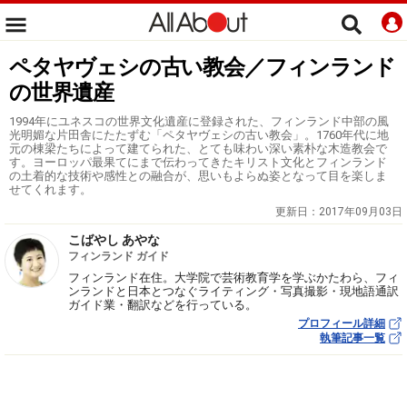
ペタヤヴェシの古い教会／フィンランド
の世界遺産
1994年にユネスコの世界文化遺産に登録された、フィンランド中部の風
光明媚な片田舎にたたずむ「ペタヤヴェシの古い教会」。1760年代に地
元の棟梁たちによって建てられた、とても味わい深い素朴な木造教会で
す。ヨーロッパ最果てにまで伝わってきたキリスト文化とフィンランド
の土着的な技術や感性との融合が、思いもよらぬ姿となって目を楽しま
せてくれます。
更新日：
2017年09月03日
こばやし あやな
フィンランド ガイド
フィンランド在住。大学院で芸術教育学を学ぶかたわら、フィ
ンランドと日本とつなぐライティング・写真撮影・現地語通訳
ガイド業・翻訳などを行っている。
プロフィール詳細
執筆記事一覧