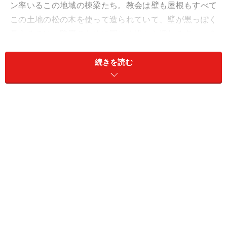
ン率いるこの地域の棟梁たち。教会は壁も屋根もすべて
この土地の松の木を使って造られていて、壁が黒っぽく
見えるのは、防腐のために同じく松から採れるタールを
表面に塗ってあるからです。
続きを読む
ペタヤヴェシは湖水地方に位置する街なので、教会周辺にも
美しい湖畔の風景が広がる