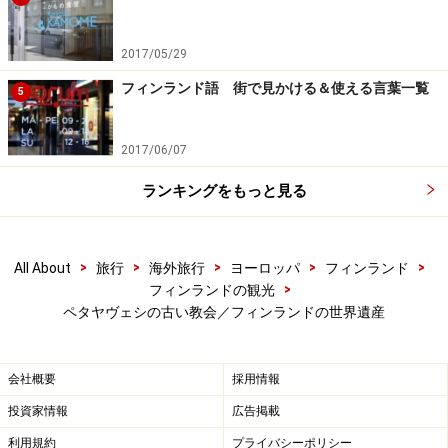
ん散りばめられた使徒や天使たちの、あまりに独創的な
姿。訪問客は思わずこの聖人の前に立ち止まり、しばし
2017/05/29
呆気にとられてしまいます。けれどこれらもやはり、本
フィンランド語 街で見かける＆使える言葉一覧
5
場のキリスト文化に触れる機会のなかったこの地域の棟
梁たちが、おのおの想像力をはたらかせて表現した、れ
2017/06/07
っきとした教会のシンボルと言えるでしょう。
ランキングをもっと見る
同じ木造建築と言えども、ペタヤヴェシの教会の規模や
技巧は、私たちの国で世界遺産登録されている宮大工の
>
>
>
>
>
All About
旅行
海外旅行
ヨーロッパ
フィンランド
建築とは比較しようがないほど素朴で簡素。とはいえこ
>
フィンランドの観光
の教会では、極北の地にたどり着いたキリスト文化の思
ペタヤヴェシの古い教会／フィンランドの世界遺産
いがけない姿や、今も昔も変わらないフィンランド湖水
地方の愛すべき風土と歴史が、実に微笑ましく、そして
会社概要
採用情報
味わい深く感じられるのです。
投資家情報
広告掲載
利用規約
プライバシーポリシー
＜DATA＞