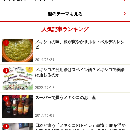
■ポランコ地区
他のテーマも見る
住所：Plaza Masarik ショッピングセンター内 Lafontaine
casi esquina Presidente Masarik, Col. Polanco
人気記事ランキング
アクセス：メトロ（地下鉄）Polanco（ポランコ）駅か
ら西へ8ブロック
メキシコの味、緑が爽やかサルサ・ベルデのレシ
1
ピ
2014/09/29
エコビシーの利用方法
メキシコの公用語はスペイン語？メキシコで英語
2
は通じるのか
2022/12/12
エコビシーのステーション。赤丸で示した位置にカードをか
ざす
スーパーで買うメキシコのお土産
3
2017/10/03
サドルはレバーで好みの高さに調節可能
日本と違う「メキシコのトイレ」事情！ 腰を浮か
4