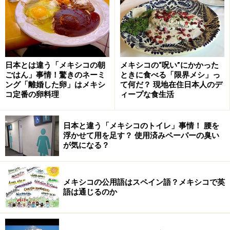
また、使用開始時に補償（保険）として5000メキシコペ
ソがクレジットカードから引き落とされますが、自転車
を無事に戻し、契約が終了すれば、そこから自転車利用
日本とは違う「メキシコの朝
メキシコの“呪い”にかかった
料金を引いた額が返済されるようになっています。
ごはん」事情！驚きのネーミ
ときに食べる「限界メシ」っ
ング「離婚した卵」はメキシ
て何だ？ 現地在住日本人のデ
コ定番の卵料理
ィープな食生活
滞在者向けの1年契約の料金は400メキシコペソとお得で
保険の5000メキシコペソが不要ですが、手続きにはメキ
日本と違う「メキシコのトイレ」事情！ 腰を
シコ国内で作ったクレジットカード（VISAかマスター）
浮かせて用を足す？ 使用済みペーパーの臭い
が必要になります。
が気になる？
以上は2013年5月25日現在の情報なので、最新情報や詳
メキシコの公用語はスペイン語？メキシコで英
細は
公式ホームページ
か、エコビシーのオフィスで確認
語は通じるのか
してください。
＜DATA＞