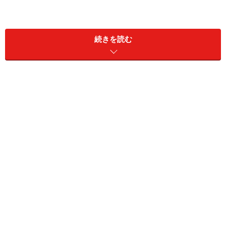
エコビシーの利用範囲のなかには、旅行者がよく訪れる
地区も含まれています。世界遺産に登録されるダウンタ
続きを読む
ウンのセントロ地区、国立人類学博物館や美術館が集ま
るチャプルテペック公園、日本大使館や日系旅行会社も
あるオフィス街のレフォルマ通り周辺、オシャレなカフ
ェやショップが並ぶローマ、コンデサ地区、高級ショッ
ピングエリアのポランコ地区を含む16行政区22平方キロ
メートルにわたる範囲をカバーし、常時4000台の自転車
を保有しています。
エコビシーの手続き方法
エコビシーには在住者向けの1年契約と、短期滞在者向
けの短期間契約の2タイプがあります。いままでエコビ