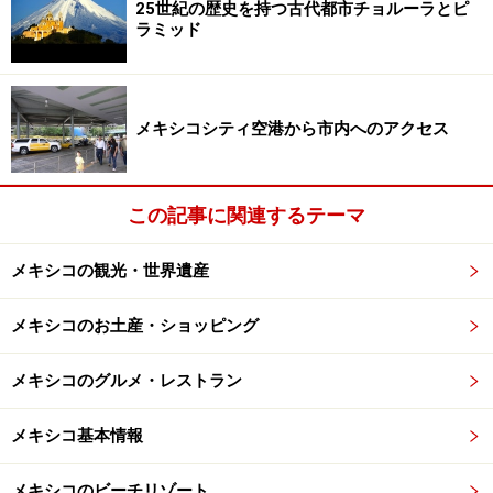
25世紀の歴史を持つ古代都市チョルーラとピ
■
ECOBICI
（エコビシー）
ラミッド
営業時間（下記3オフィスとも）：月～金曜9:00 ～18:00
、土曜10:00～14:00
TEL：5005-2424（コールセンター代表）
メキシコシティ空港から市内へのアクセス
＜エコビシーのオフィス３カ所＞
■サンラファエル地区
この記事に関連するテーマ
住所：José Rosas Moreno 152B Col. San Rafael.
メキシコの観光・世界遺産
アクセス：メトロブス Reforma（レフォルマ）駅より西
へ4ブロック
メキシコのお土産・ショッピング
■コンデサ地区
メキシコのグルメ・レストラン
住所：Nuevo León 78, Col. Condesa
アクセス：Parque España（エスパーニャ公園）から南へ
メキシコ基本情報
2ブロック
メキシコのビーチリゾート