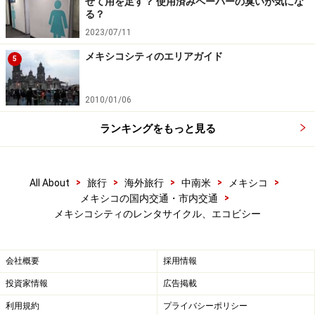
せて用を足す？ 使用済みペーパーの臭いが気にな
ここでは簡単にエコビシーの利用方法を説明します。エ
る？
コビシーのICカードをステーションにある画面下のパネ
2023/07/11
ル（写真赤丸内）にかざし、必ず、画面で指定された番
メキシコシティのエリアガイド
5
号の自転車をステーションからピックアップします（指
定自転車のランプが点灯します）。
2010/01/06
自転車利用後、ステーションに戻した際に、ランプが赤
ランキングをもっと見る
く点灯するのを確認し、必ずICカードをステーションの
タッチパネルにかざします。そこで、「 la bici ha sido
>
>
>
>
>
All About
旅行
海外旅行
中南米
メキシコ
devuelta correctamente（自転車は確かに返却されまし
>
メキシコの国内交通・市内交通
た）」という表示が出たらOK。もし、その表示が出なか
メキシコシティのレンタサイクル、エコビシー
ったら自転車が正確に返却されていないことになるの
で、すぐにコールセンター（5005-2424）へ電話しまし
会社概要
採用情報
ょう。
投資家情報
広告掲載
エコビシーの利用時間は毎日朝6時から深夜0時30分ま
利用規約
プライバシーポリシー