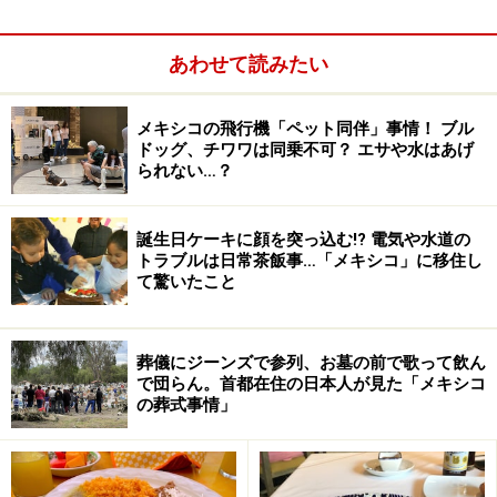
シーは年間契約しかできなかったのですが、2013年よ
り、1日、3日、1週間の貸し出しを開始し、旅行者に好
あわせて読みたい
評です。
メキシコの飛行機「ペット同伴」事情！ ブル
ドッグ、チワワは同乗不可？ エサや水はあげ
短期契約の料金は、1日90メキシコペソ、3日180メキシ
られない…？
コペソ、1週間300メキシコペソ。利用するには、エコビ
シーのオフィスに行き、手続きをします。必要なのはパ
誕生日ケーキに顔を突っ込む!? 電気や水道の
スポート（もしくは移民局の滞在許可証か国際免許証な
トラブルは日常茶飯事…「メキシコ」に移住し
どの身分証明書）とそのコピー、本人名義のクレジット
て驚いたこと
カード（VISAかマスター）です。利用料はクレジットカ
ードでの支払いのみになり、現金での支払いはできませ
葬儀にジーンズで参列、お墓の前で歌って飲ん
ん。申し込み書に記入し、クレジットカードが問題なく
で団らん。首都在住の日本人が見た「メキシコ
使えるか確認がとれたら、エコビシーを利用するための
の葬式事情」
専用ICカードが渡されます。登録から48時間後には、利
用したいエコビシーのステーションで自転車を使用でき
ます。