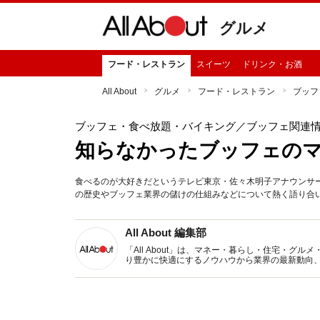
グルメ
フード・レストラン
スイーツ
ドリンク・お酒
All About
グルメ
フード・レストラン
ブッフ
ブッフェ・食べ放題・バイキング
／ブッフェ関連
知らなかったブッフェの
食べるのが大好きだというテレビ東京・佐々木明子アナウンサ
の歴史やブッフェ業界の儲けの仕組みなどについて熱く語り合
All About 編集部
「All About」は、マネー・暮らし・住宅・
り豊かに快適にするノウハウから業界の最新動向
イトです。