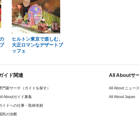
の
ヒルトン東京で楽しむ、
ブ
大正ロマンなデザートブ
ッフェ
ガイド関連
All Abou
専門家サーチ（ガイドを探す）
All About ニュー
All Aboutガイド募集
All About Japan
ガイドへの仕事・取材依頼
国民の決断