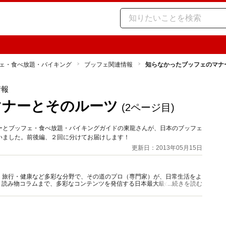
ェ・食べ放題・バイキング
ブッフェ関連情報
知らなかったブッフェのマナ
情報
マナーとそのルーツ
(2ページ目)
ーとブッフェ・食べ放題・バイキングガイドの東龍さんが、日本のブッフェ
いました。前後編、２回に分けてお届けします！
更新日：2013年05月15日
グルメ・旅行・健康など多彩な分野で、その道のプロ（専門家）が、日常生活をよ
、読み物コラムまで、多彩なコンテンツを発信する日本最大級の総合情報サ
...続きを読む