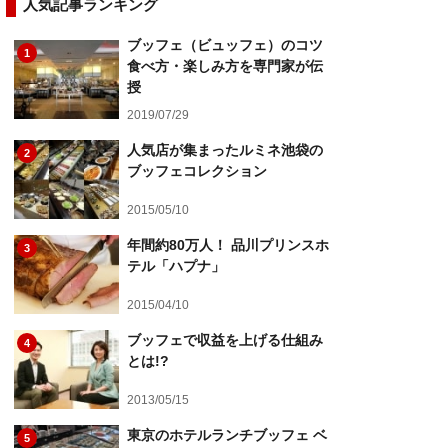
人気記事ランキング
ブッフェ（ビュッフェ）のコツ
1
食べ方・楽しみ方を専門家が伝
授
2019/07/29
人気店が集まったルミネ池袋の
2
ブッフェコレクション
2015/05/10
年間約80万人！ 品川プリンスホ
3
テル「ハプナ」
2015/04/10
ブッフェで収益を上げる仕組み
4
とは!?
2013/05/15
東京のホテルランチブッフェ ベ
5