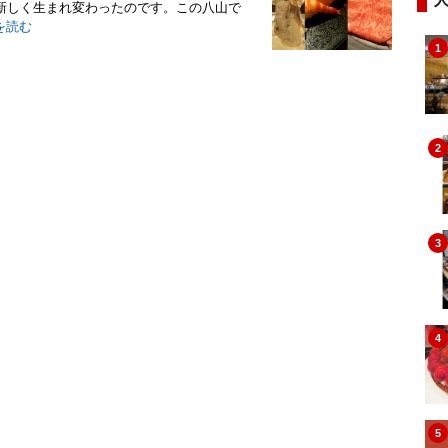
新しく生まれ変わったのです。この八山で
を読む
1
2
3
4
5