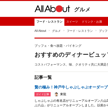
グルメ
フード・レストラン
スイーツ
ドリンク・お酒
All About
グルメ
フード・レストラン
ブッフ
ブッフェ・食べ放題・バイキング
おすすめのディナービュッ
コストパフォーマンス、味、クオリティ共に大満足
記事一覧
贅の極み！神戸牛しゃぶしゃぶオーダーブ
東龍
ガイド記事
しゃぶしゃぶの有名店がリニューアルオープン八山20
ぶ八山」がリニューアルオープンしました。以前か