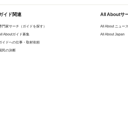
ガイド関連
All Abou
専門家サーチ（ガイドを探す）
All About ニュー
All Aboutガイド募集
All About Japan
ガイドへの仕事・取材依頼
国民の決断