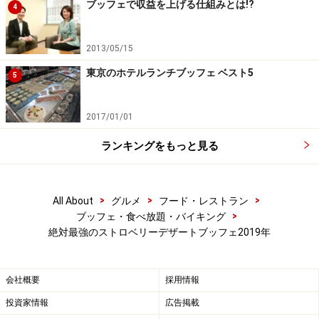
す。
ブッフェで収益を上げる仕組みとは!?
4
2013/05/15
東京のホテルランチブッフェ ベスト5
5
2017/01/01
ランキングをもっと見る
>
>
>
All About
グルメ
フード・レストラン
>
ブッフェ・食べ放題・バイキング
絶対最強のストロベリーデザートブッフェ2019年
パリの街をイメージしたブッフェ台
会社概要
採用情報
投資家情報
広告掲載
パリの街をイメージしたブッフェ台