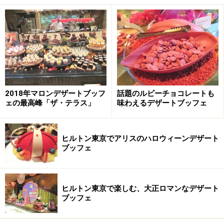
パリにいる猫が主役
猫の足跡がプリントされたフロア
2018年マロンデザートブッフ
話題のルビーチョコレートも
ェの最高峰「ザ・テラス」
味わえるデザートブッフェ
パリにいる猫たちが、おいしいイチゴを狙っているとい
う世界観を作り上げています。ブッフェ台のあちらこち
らには、全部で30匹ほどの猫が見かけられます。
ヒルトン東京でアリスのハロウィーンデザート
ブッフェ
フロアに猫の足跡がプリントされていたり、ブッフェ台
の上にエッフェル塔や蚤の市、ショーのステージが飾ら
ヒルトン東京で楽しむ、大正ロマンなデザート
れていたりと、小物類はいつも以上に多く、とても賑や
ブッフェ
かです。