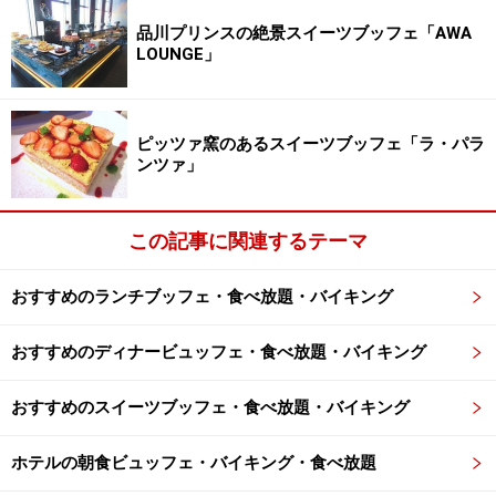
品川プリンスの絶景スイーツブッフェ「AWA
フォトスポット
LOUNGE」
入口に設けられた恒例のフォトスポットには、猫グッズ
も用意されているので、写真を撮影する際には好みで使
ピッツァ窯のあるスイーツブッフェ「ラ・パラ
ってみましょう。
ンツァ」
この記事に関連するテーマ
メインのブッフェ台
おすすめのランチブッフェ・食べ放題・バイキング
メインのブッフェ台
おすすめのディナービュッフェ・食べ放題・バイキング
フレッシュな苺
おすすめのスイーツブッフェ・食べ放題・バイキング
ストロベリータルト ア・ラ・パリジェンヌ
ホテルの朝食ビュッフェ・バイキング・食べ放題
ストロベリーシェイク