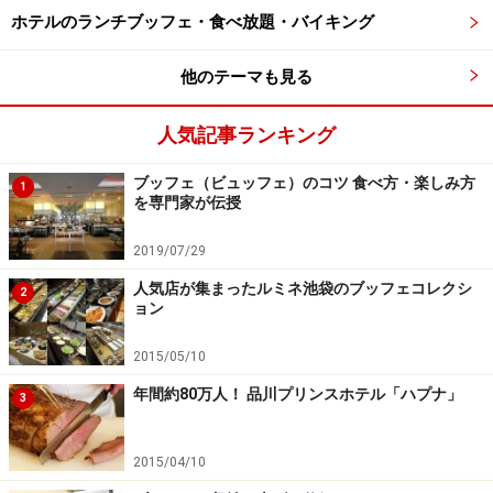
パリの春 ストロベリーイスパハン
ホテルのランチブッフェ・食べ放題・バイキング
ストロベリーパルフェ
他のテーマも見る
マ・ミネット
マカロン2種
人気記事ランキング
「ル・シャ・ルージュ」苺とルビーチョコレートタ
ブッフェ（ビュッフェ）のコツ 食べ方・楽しみ方
1
ルト
を専門家が伝授
ストロベリーシャンパン風味ゼリー
2019/07/29
ソルティーキャット カップケーキ
人気店が集まったルミネ池袋のブッフェコレクシ
2
ョン
エントランスから見えるブッフェ台はムーラン・ルージ
ュをイメージしたつくりとなっています。赤の彩りがと
2015/05/10
ても目を引き、大小様々な装飾がなされています。子猫
年間約80万人！ 品川プリンスホテル「ハプナ」
3
を意味する「マ・ミネット」と名付けられたムースや赤
い猫を意味する「ル・シャ・ルージュ」と命名されたタ
2015/04/10
ルトがあり、ネームプレートを読むだけで楽しくなりま