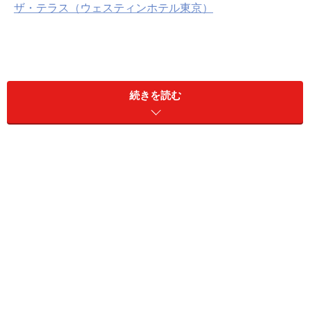
ザ・テラス（ウェスティンホテル東京）
マーブルラウンジ（ヒルトン東京）
ヒルトン東京1階のマーブルラウンジでは2018年12月26
続きを読む
日から2019月5月中旬まで「ストロベリーCATSコレクシ
ョン」が行われています。
毎年ヒルトン東京全館で使用されるイチゴの総量の多さ
が話題に上り、昨季は「ストロベリー・サイケデリック
60s」、一昨季は「シルク・ドゥ・フレーズ」と趣向を
凝らしたストロベリーデザートブッフェが行われまし
た。今年は初めての試みとして、猫をテーマとしていま
す。