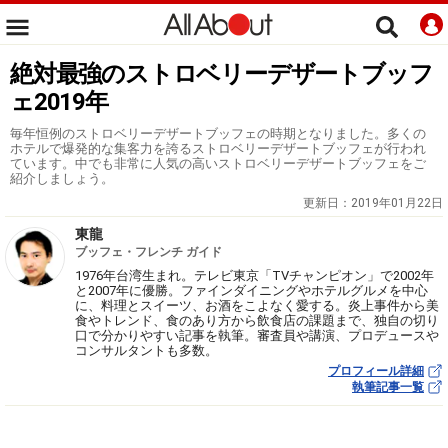
絶対最強のストロベリーデザートブッフ
ェ2019年
毎年恒例のストロベリーデザートブッフェの時期となりました。多くの
ホテルで爆発的な集客力を誇るストロベリーデザートブッフェが行われ
ています。中でも非常に人気の高いストロベリーデザートブッフェをご
紹介しましょう。
更新日：
2019年01月22日
東龍
ブッフェ・フレンチ ガイド
1976年台湾生まれ。テレビ東京「TVチャンピオン」で2002年
と2007年に優勝。ファインダイニングやホテルグルメを中心
に、料理とスイーツ、お酒をこよなく愛する。炎上事件から美
食やトレンド、食のあり方から飲食店の課題まで、独自の切り
口で分かりやすい記事を執筆。審査員や講演、プロデュースや
コンサルタントも多数。
プロフィール詳細
執筆記事一覧