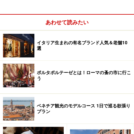
新しく、WiFiも無料。スタッフの応対もよく、評判の高
いホテルのひとつです。街の雑踏を感じる屋上テラスか
あわせて読みたい
らは、ナポリの街並みやヴェスビオ山も一望。爽快なナ
ポリ滞在が期待できます。
イタリア生まれの有名ブランド人気＆老舗10
選
ポルタポルテーゼとは！ローマの蚤の市に行こ
う
ベネチア観光のモデルコース 1日で巡る欲張り
プラン