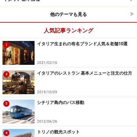
TEL：+39-081-4976-224
アクセス：ウンベルトI世のガッレリア内
他のテーマも見る
料金：94ユーロ～
人気記事ランキング
イタリア生まれの有名ブランド人気＆老舗10選
1
歴史ある建物で暮らすように滞在 アイ・
ベッド・ナポリ
2021/02/16
イタリアのレストラン 基本メニューと注文の仕方
2
もちろんWifi完備
2019/10/09
ナポリ旧市街、1600年代前半の歴史ある建物の中にあり
シチリア島内のバス移動
3
ます。重厚な扉を開けて入った内観は、モダンでシッ
ク。こじんまりと落ち着いた雰囲気が居心地良く、部屋
数の少ないB&Bだけに、温かいもてなしにも和みます。
2012/06/26
トリノの観光スポット
4