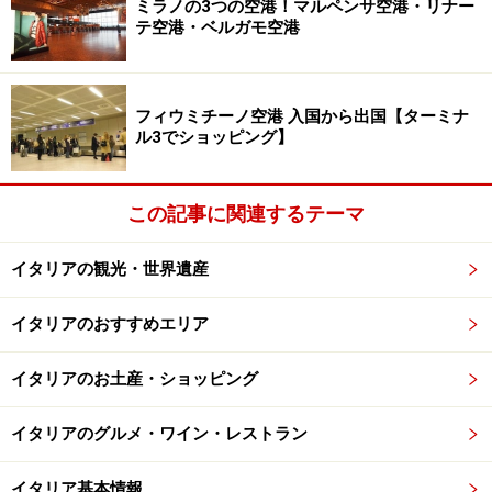
ミラノの3つの空港！マルペンサ空港・リナー
年の建造で、美しいガラス張りの天井、大理石の床があ
テ空港・ベルガモ空港
る巨大なアーケードです。「ホテル・アート・リゾー
ト・ガッレリア・ウンベルト」は、このガッレリアの中
央十字部分に入り口があります。優雅なヨーロピアン・
フィウミチーノ空港 入国から出国【ターミナ
ル3でショッピング】
スタイルの館内は、雑多な街ナポリのもう一つの一面を
見るようです。ガレリア内部に入れる体験も貴重。
この記事に関連するテーマ
ロケーションの豪華な割に、お得感のあるお値段も魅
力。無料WiFiも備わっています。ブランド店が並ぶキア
イタリアの観光・世界遺産
イア通りにも近くショッピングにも便利。サン・カルロ
イタリアのおすすめエリア
劇場も目の前でオペラ鑑賞を予定しているなら最適で
す。
イタリアのお土産・ショッピング
＜DATA＞
イタリアのグルメ・ワイン・レストラン
■
Art Resort Galleria Umberto
住所：Galleria Umberto I, 83
イタリア基本情報