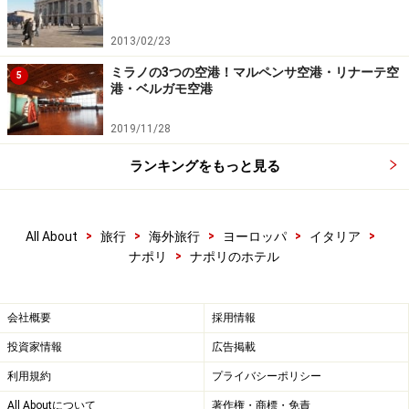
ナポリ市街のほぼ中心に位置し、ナポリ中央駅前の大通
り、コルソ・ウンベルト通りから続く、メディナ通り沿
2013/02/23
い裏手に位置するため、スパッカナポリや王宮、ガレリ
ミラノの3つの空港！マルペンサ空港・リナーテ空
5
アなどナポリの主要な観光スポットへ楽々徒歩でアクセ
港・ベルガモ空港
スが可能です。
2019/11/28
＜DATA＞
ランキングをもっと見る
■
iBed Napoli
住所：Calata Ospedaletto, 18
TEL：+39-081-0208988
>
>
>
>
>
All About
旅行
海外旅行
ヨーロッパ
イタリア
>
ナポリ
ナポリのホテル
アクセス：地下鉄Universita’駅から200m
料金：55ユーロ～
会社概要
採用情報
※記事内容は執筆時点のものです。最新の内容をご確認くださ
い。
投資家情報
広告掲載
※海外を訪れる際には最新情報の入手に努め、「
外務省 海外安全
ホームページ
」を確認するなど、安全確保に十分注意を払ってく
利用規約
プライバシーポリシー
ださい。
All Aboutについて
著作権・商標・免責