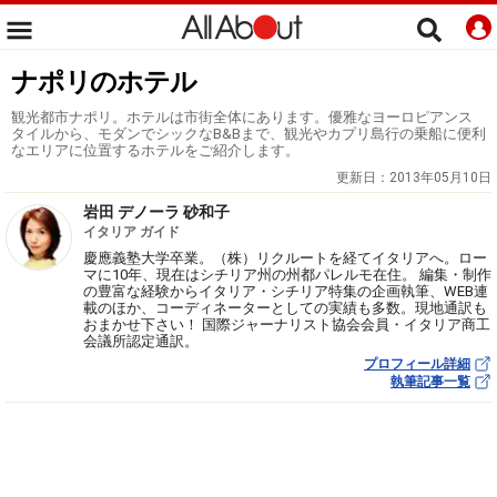
ナポリのホテル
観光都市ナポリ。ホテルは市街全体にあります。優雅なヨーロピアンス
タイルから、モダンでシックなB&Bまで、観光やカプリ島行の乗船に便利
なエリアに位置するホテルをご紹介します。
更新日：
2013年05月10日
岩田 デノーラ 砂和子
イタリア ガイド
慶應義塾大学卒業。（株）リクルートを経てイタリアへ。ロー
マに10年、現在はシチリア州の州都パレルモ在住。 編集・制作
の豊富な経験からイタリア・シチリア特集の企画執筆、WEB連
載のほか、コーディネーターとしての実績も多数。現地通訳も
おまかせ下さい！ 国際ジャーナリスト協会会員・イタリア商工
会議所認定通訳。
プロフィール詳細
執筆記事一覧