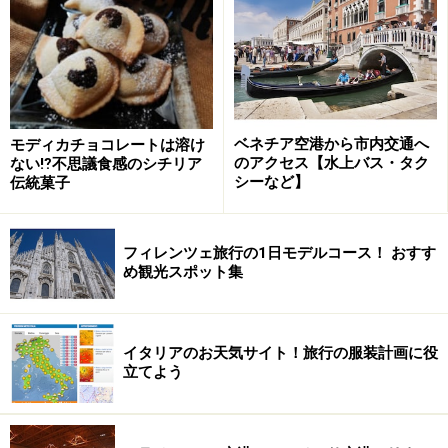
＜DATA＞
■
La Ciliegina Lifestyle Hotel
住所：Via Paolo Emilio Imbriani, 30
TEL：+39-081-1971-8800
アクセス：ムニチピオ広場から1分。ナポリ中央駅から
ベネチア空港から市内交通へ
モディカチョコレートは溶け
のアクセス【水上バス・タク
ない⁉不思議食感のシチリア
約3キロメートル（タクシーで約11ユーロ）
シーなど】
伝統菓子
料金：136ユーロ～
フィレンツェ旅行の1日モデルコース！ おすす
め観光スポット集
ガレリアの中にある！アート・リゾート・
ガッレリア・ウンベルト
イタリアのお天気サイト！旅行の服装計画に役
立てよう
観光スポット「ウンベルトI世のガッレリア」内
ナポリの「ウンベルトI世のガッレリア」。1887～1890