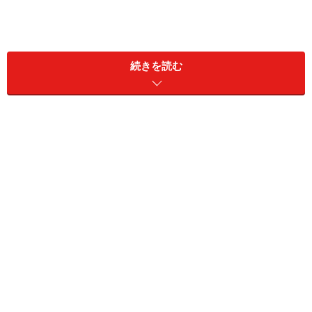
続きを読む
モダンで新しい ラ・チリエッジーナ・ラ
イフスタイル・ホテル
白を基調にした清潔で居心地のいいホテル
ヌォーボ城のすば、ムニチーピオ広場の脇に立地する
「ラ・チリエッジーナ・ホテル」。カプリ島への船が発
着する港まで至近で、スパッカナポリ、ガッレリア、サ
ンタ・ルチア港まで歩いて行くことが可能です。
立地も魅力ながら、2010年に全面改装した館内は清潔で