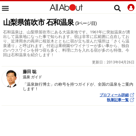
山梨県笛吹市 石和温泉
(3ページ目)
石和温泉は、山梨県笛吹市にある大温泉地です。1961年に突如温泉が湧
出して温泉地になった事で知られます。宿は非常に広範囲に点在してお
り、近津用水の両岸に桜並木とともに宿が立ち並んだ場所は「さくら温
泉通り」と呼ばれます。付近は果樹園やワイナリーが多い事から、独自
のハウスワインを持つ宿も多く、料理に力を入れる宿が多のも特徴。今
回は石和温泉を紹介します！
更新日：
2013年04月26日
藤田 聡
温泉 ガイド
「温泉旅行博士」の称号を持つガイドが、全国の温泉をご案内
します！
プロフィール詳細
執筆記事一覧