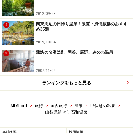
2012/09/28
関東周辺の日帰り温泉！泉質・風情抜群のおすす
4
め35選
2019/10/04
諏訪の名湯2湯、岡谷、辰野、みのわ温泉
5
2007/11/04
ランキングをもっと見る
>
>
>
>
>
All About
旅行
国内旅行
温泉
甲信越の温泉
山梨県笛吹市 石和温泉
会社概要
採用情報